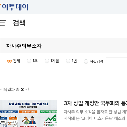
검색
전체
1주
1개월
1년
직접입력
검색결과 총
3
건
3차 상법 개정안 국무회의 통
자사주 의무 소각을 골자로 한 상법 
지적돼 온 '코리아 디스카운트' 해소
있다. 6일 국회 등에 따르면 자사주 의무 소각안을 포함한 제3차 상법 개정안이 지난달 25일 국회