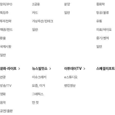
장외/IPO
2금융
분양
중화학
특징주
카드
일반
항공/물류
투자전략
가상자산/핀테크
유통
채권/펀드
일반
의료/바이오
환율
중기/벤처
국제시황
일반
일반
문화·라이프
뉴스발전소
이투데이TV
스페셜리포트
관광
이슈크래커
e스튜디오
방송/TV
요즘, 이거
랭킹영상
영화
그래픽스
음악
한 컷
공연/출판