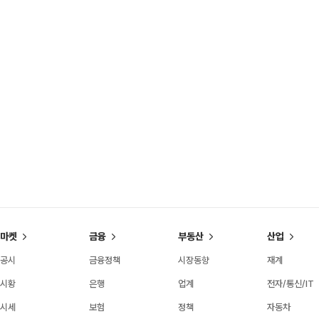
마켓
금융
부동산
산업
공시
금융정책
시장동향
재계
시황
은행
업계
전자/통신/IT
시세
보험
정책
자동차