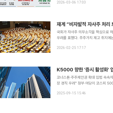
2026-03-06 17:03
본회의를 통과한 데 이어, 전날 국무회
재계 “비자발적 자사주 처리
국회가 자사주 의무소각을 핵심으로 하는
우려를 표했다. 주주가치 제고 취지에
(M&A) 전략에 부담이 될 수 있다는 지적이다. 한국경제인협회는 이날 입장문을 
2026-02-25 17:17
의 국회 본회의 통과를 존중한다”며 “
K5000 향한 '증시 활성화'
코너스톤·주주제안권 확대 입법 속속자사
장 경직 우려" 정부·여당이 코스피 5000 시대를 목표로 자본시장 체질 개선 입법을 서두르고 있다.
코너스톤 투자자 제도, 자사주 의무소
2025-09-15 15:46
기 처리를 앞두고 있다. 다만 업계에서