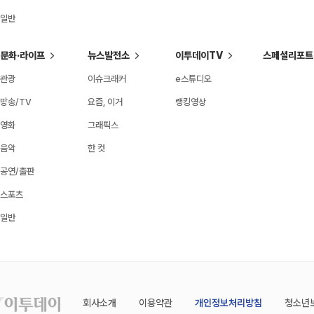
일반
문화·라이프
뉴스발전소
이투데이TV
스페셜리포트
관광
이슈크래커
e스튜디오
방송/TV
요즘, 이거
랭킹영상
영화
그래픽스
음악
한 컷
공연/출판
스포츠
일반
회사소개
이용약관
개인정보처리방침
청소년