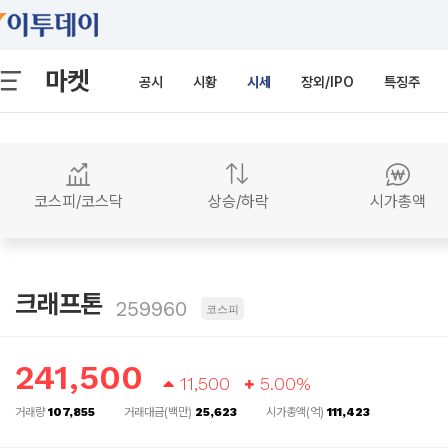
마켓
공시
시황
시세
장외/IPO
특징주
코스피/코스닥
상승/하락
시가총액
크래프톤
259960
코스피
241,500
11,500
5.00%
거래량
107,855
거래대금(백만)
25,623
시가총액(억)
111,423