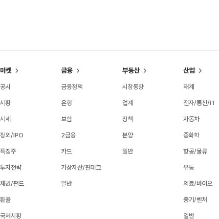
마켓
금융
부동산
산업
공시
금융정책
시장동향
재계
시황
은행
업계
전자/통신/IT
시세
보험
정책
자동차
장외/IPO
2금융
분양
중화학
특징주
카드
일반
항공/물류
투자전략
가상자산/핀테크
유통
채권/펀드
일반
의료/바이오
환율
중기/벤처
국제시황
일반