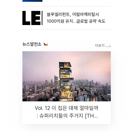
블루엘리펀트, 어펄마캐피탈서
1000억원 유치…글로벌 공략 속도
뉴스발전소
Vol. 12 이 집은 대체 얼마일까
: 슈퍼리치들의 주거지 [THE
RARE]