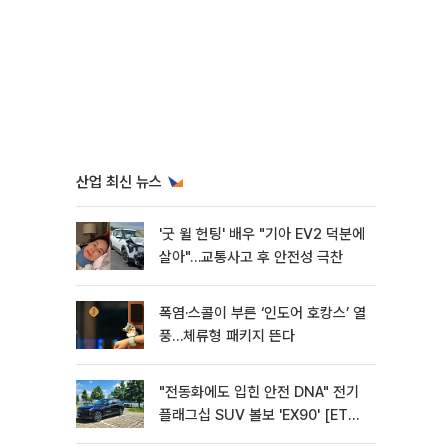
산업 최신 뉴스
'굿 윌 헌팅' 배우 "기아 EV2 덕분에
살아"…교통사고 후 안전성 극찬
폭염·스콜이 부른 ‘인도어 호캉스’ 열
풍…체류형 패키지 뜬다
"전동화에도 입힌 안전 DNA" 전기
플래그십 SUV 볼보 'EX90' [ET의
모빌리티]