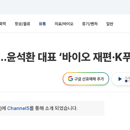
화학
항공/물류
유통
의료/바이오
중기/벤처
일반
..윤석환 대표 ‘바이오 재편·K
기사
구글 선호매체 추가
5)에
Channel5
를 통해 소개 되었습니다.