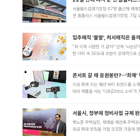
서울월드컵경기장점 67명 출근해 재개점 
연 홈플러스 서울월드컵경기장점. 7일 
우유, 과일 같은 신선식품이 차근차근 자
입추매직 '불발', 처서매직은 올
“와 이제 시원한 거 같아” 단체 ‘뇌손상
한 더위 속 30도대 초반이 상대적으로
지역에 있었습니다. 7월 말에는 서풍과
콘서트 갈 때 응원봉만?⋯'최애'
지금 화제 되는 패션·뷰티 트렌드를 소개
따라 제품을 사는 '디토(Ditto) 소비
어디일까요? 아이돌 콘서트 시작을 기다
서울시, 정부에 정비사업 규제 완화
명노준 주택실장, 재개발·재건축 주택공
공급 확대 방침을 거듭 강조한 가운데 정
면 반박하고 나섰다. 명노준 서울시 주택