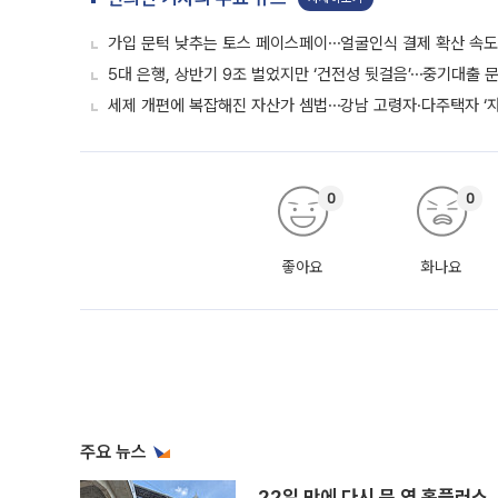
가입 문턱 낮추는 토스 페이스페이⋯얼굴인식 결제 확산 속
5대 은행, 상반기 9조 벌었지만 ‘건전성 뒷걸음’⋯중기대출 문
세제 개편에 복잡해진 자산가 셈법⋯강남 고령자·다주택자 ‘
0
0
좋아요
화나요
주요 뉴스
22일 만에 다시 문 연 홈플러스