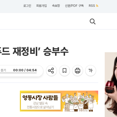
로그인
회원가입
속보창
신문/PDF 구독
RSS
푸드 재정비’ 승부수
00:00 / 04:54
 듣기