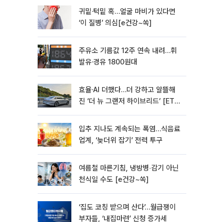
귀밑·턱밑 혹…얼굴 마비가 있다면
‘이 질병’ 의심[e건강~쏙]
주유소 기름값 12주 연속 내려…휘
발유·경유 1800원대
효율·AI 더했다…더 강하고 알뜰해
진 ‘더 뉴 그랜저 하이브리드’ [ET의
모빌리티]
입추 지나도 계속되는 폭염…식음료
업계, ‘늦더위 잡기’ 전력 투구
여름철 마른기침, 냉방병‧감기 아닌
천식일 수도 [e건강~쏙]
‘집도 코칭 받으며 산다’…월급쟁이
부자들, ‘내집마련’ 신청 증가세