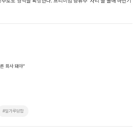
통주로도 영역을 확장한다. 프리미엄 증류주 ‘자리’를 올해 하반기
른 회사 돼야”
#밀가루담합