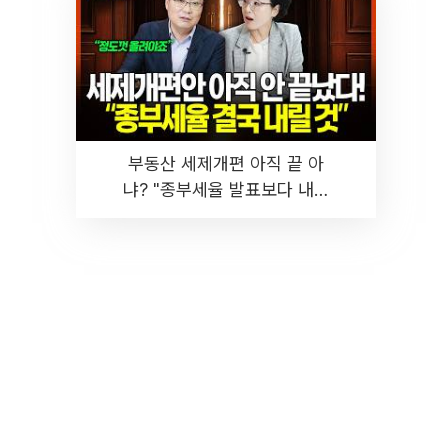
부동산 세제개편 아직 끝 아
냐? "종부세율 발표보다 내릴
것" 장기거주·양도세 전망 I 집
땅지성 I 김인만, 진미윤