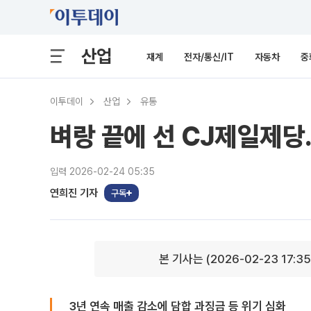
산업
재계
전자/통신/IT
자동차
중
이투데이
산업
유통
벼랑 끝에 선 CJ제일제당.
입력 2026-02-24 05:35
연희진 기자
구독
본 기사는 (2026-02-23 17:3
3년 연속 매출 감소에 담합 과징금 등 위기 심화