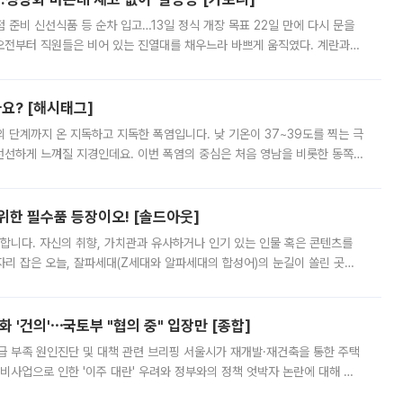
준비 신선식품 등 순차 입고…13일 정식 개장 목표 22일 만에 다시 문을
오전부터 직원들은 비어 있는 진열대를 채우느라 바쁘게 움직였다. 계란과
리를 잡기 시작했지만, 매장 곳곳엔 여전히 텅 빈 매대가 먼저 눈에 들어왔
까요? [해시태그]
’의 단계까지 온 지독하고 지독한 폭염입니다. 낮 기온이 37~39도를 찍는 극
 선선하게 느껴질 지경인데요. 이번 폭염의 중심은 처음 영남을 비롯한 동쪽
 북서풍이 산맥을 넘어 영남 쪽으로 내려오면서 뜨겁고 건조해졌는데요.
 위한 필수품 등장이오! [솔드아웃]
합니다. 자신의 취향, 가치관과 유사하거나 인기 있는 인물 혹은 콘텐츠를
'가 자리 잡은 오늘, 잘파세대(Z세대와 알파세대의 합성어)의 눈길이 쏠린 곳은
리는 공연장. 응원봉만큼이나 눈에 띄는 게 있습니다. 공연이 시작되기
 '건의'⋯국토부 "협의 중" 입장만 [종합]
급 부족 원인진단 및 대책 관련 브리핑 서울시가 재개발·재건축을 통한 주택
비사업으로 인한 '이주 대란' 우려와 정부와의 정책 엇박자 논란에 대해 정
실장은 2031년까지 31만 가구 착공 목표에 차질이 없다는 입장이나,