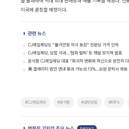
을 돌파하며 역대 최대 판매량과 매출 기록을 세웠다. 전
미국에 론칭할 예정이다.
관련 뉴스
CJ제일제당도 “물가안정 적극 동참” 전분당 가격 인하
CJ제일제당, 담합 사과...‘협회 탈퇴’ 등 재발 방지책 발표
윤석환 CJ제일제당 대표 “파괴적 변화와 혁신으로 완전히 다
美 클래리티 법안 연내 통과 가능성 13%…상원 문턱서 제동
#CJ제일제당
#윤석환
#설탕담합
#K푸드
연희진 기자의 주요 뉴스
자세히보기