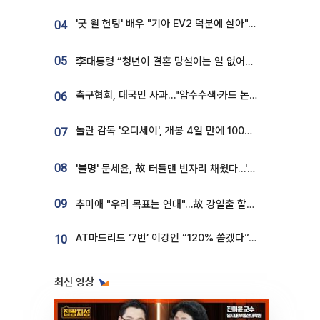
'굿 윌 헌팅' 배우 "기아 EV2 덕분에 살아"…교통사고 후 안전성 극찬
04
05
李대통령 “청년이 결혼 망설이는 일 없어야...제도상 불이익 조사”
축구협회, 대국민 사과…"압수수색·카드 논란 사죄, 강도 높은 쇄신"
06
놀란 감독 '오디세이', 개봉 4일 만에 100만 돌파⋯'왕사남' 보다 빠르다
07
08
'불명' 문세윤, 故 터틀맨 빈자리 채웠다…'거북이' 눈물의 최종 우승
09
추미애 "우리 목표는 연대"…故 강일출 할머니 흉상 제막
AT마드리드 ‘7번’ 이강인 “120% 쏟겠다”⋯시메오네 감독 “필요한 선수”
10
최신 영상