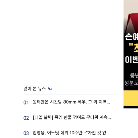
많이 본 뉴스
동해안은 시간당 80㎜ 폭우, 그 외 지역은 폭염…‘극과 극 날씨’
01
[내일 날씨] 폭염 한풀 꺾여도 무더위 계속⋯동해안 이틀 연속 비
02
임영웅, 어느덧 데뷔 10주년⋯"가진 것 없던 시절, 내 앞엔 20명의 팬뿐"
03