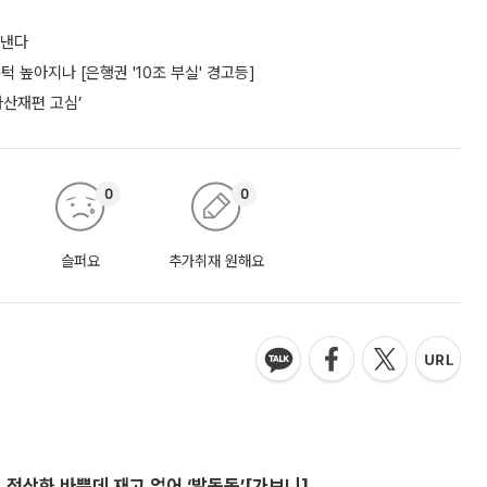
도낸다
턱 높아지나 [은행권 '10조 부실' 경고등]
자산재편 고심’
0
0
슬퍼요
추가취재 원해요
…정상화 바쁜데 재고 없어 ‘발동동’[가보니]