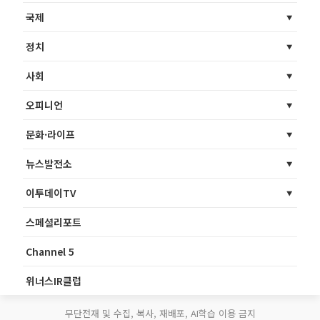
국제
정치
사회
오피니언
문화·라이프
뉴스발전소
이투데이TV
스페셜리포트
Channel 5
위너스IR클럽
무단전재 및 수집, 복사, 재배포, AI학습 이용 금지