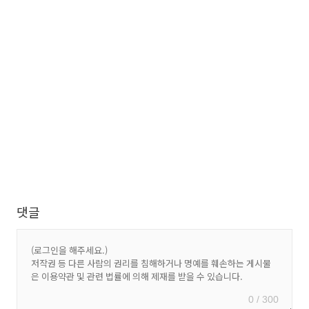
댓글
0 / 300