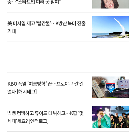
중…“스타트업 여러 곳 참여”
美 미사일 재고 ‘빨간불’…K방산 북미 진출
기대
KBO 폭염 '여름방학' 끝…프로야구 갈 길
멀다 [해시태그]
빅뱅 컴백하고 튜이드 데뷔하고⋯K팝 '몇
세대'세요? [엔터로그]