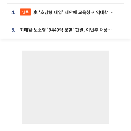
李 ‘호남형 대입’ 제안에 교육청·지역대학 서·논술형 입시 연계 '착수'
단독
4.
최태원·노소영 '9440억 분할' 판결, 이번주 재상고 여부 주목
5.