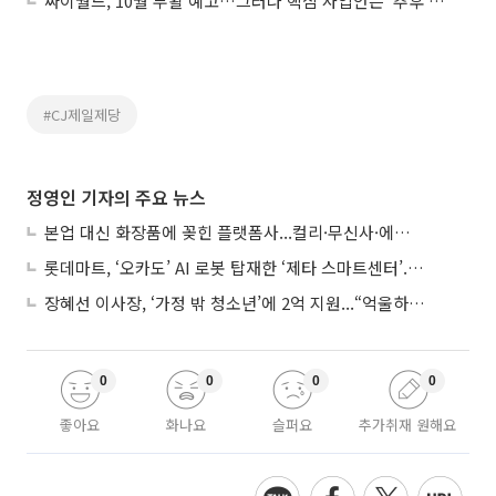
싸이월드, 10월 부활 예고…그러나 핵심 사업안은 ‘추후 공개’
#CJ제일제당
정영인 기자의 주요 뉴스
본업 대신 화장품에 꽂힌 플랫폼사...컬리·무신사·에이블리, ‘뷰티 페스타’ 경쟁
롯데마트, ‘오카도’ AI 로봇 탑재한 ‘제타 스마트센터’...온라인 장보기 판 바꾼다
장혜선 이사장, ‘가정 밖 청소년’에 2억 지원...“억울하고 아파도 단단해지길”
0
0
0
0
좋아요
화나요
슬퍼요
추가취재 원해요