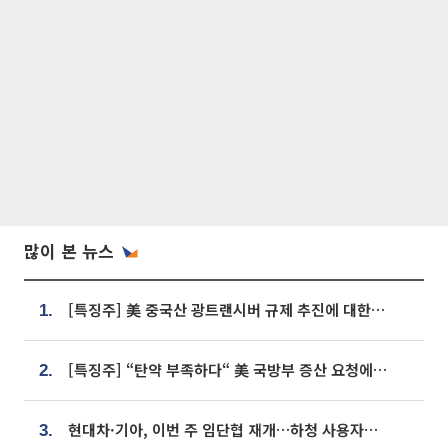
많이 본 뉴스
[특징주] 美 중국산 광트랜시버 규제 추진에 대한광통신 등 광통신株 강세
1.
[특징주] “탄약 부족하다“ 美 국방부 증산 요청에⋯국내 방산주 급등세
2.
현대차·기아, 이번 주 임단협 재개…하청 사용자성 재심도 ‘변수’
3.