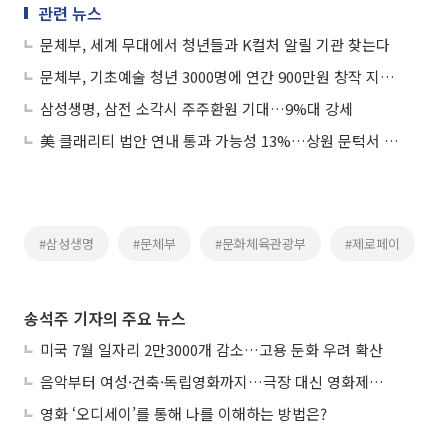
관련 뉴스
문체부, 세계 무대에서 청년들과 K컬처 알릴 기관 찾는다
문체부, 기초예술 청년 3000명에 연간 900만원 창작 지원한다
삼성생명, 삼전 소각시 주주환원 기대…9%대 강세
美 클래리티 법안 연내 통과 가능성 13%…상원 문턱서 제동
#삼성생명
#문체부
#문화체육관광부
#제로페이
송석주 기자의 주요 뉴스
미국 7월 일자리 2만3000개 감소…고용 둔화 우려 확산
음악부터 여성·건축·독립영화까지…극장 대신 영화제로 즐기는 스크린 여행
영화 ‘오디세이’를 통해 나를 이해하는 방법은?