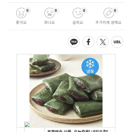
0
0
0
0
좋아요
화나요
슬퍼요
추가취재 원해요