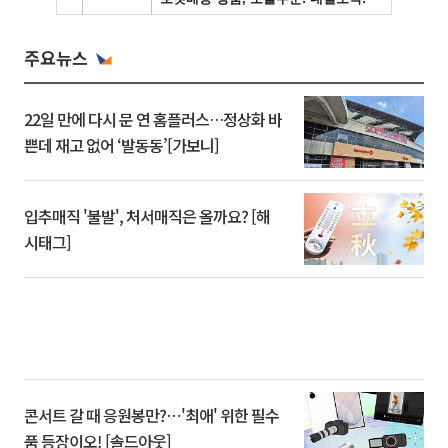
주요뉴스
22일 만에 다시 문 연 홈플러스…정상화 바
쁜데 재고 없어 ‘발동동’[가보니]
입추매직 '불발', 처서매직은 올까요? [해
시태그]
콘서트 갈 때 응원봉만?⋯'최애' 위한 필수
품 등장이오! [솔드아웃]