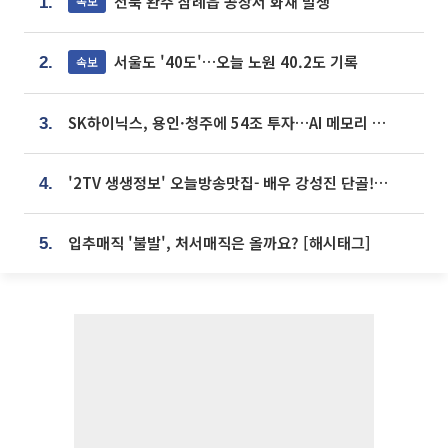
전북 완주 삼례읍 공장서 화재 발생
속보
1.
서울도 '40도'…오늘 노원 40.2도 기록
속보
2.
SK하이닉스, 용인·청주에 54조 투자…AI 메모리 생산기지 키운다
3.
'2TV 생생정보' 오늘방송맛집- 배우 강성진 단골! 쌀국수ㆍ푸팟퐁 커리 맛집 '블○○○'
4.
입추매직 '불발', 처서매직은 올까요? [해시태그]
5.