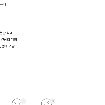
온다.
 전반 점검
결 간담회 개최
업행태 겨냥
0
0