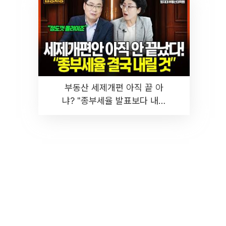
부동산 세제개편 아직 끝 아
냐? "종부세율 발표보다 내릴
것" 장기거주·양도세 전망 I 집
땅지성 I 김인만, 진미윤