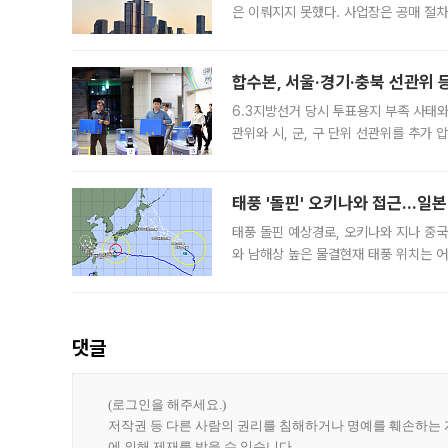
은 이뤄지지 못했다. 사업장은 공매 절차
3차 공매까지 진행됐으나 모두 유찰됐다.
후
합수본, 서울·경기·충북 선관위 등
6.3지방선거 당시 투표용지 부족 사태
관위와 시, 군, 구 단위 선관위를 추가
부(김태훈 서울중앙지검 3차장검사)는 
태풍 '돌핀' 오키나와 접근…일
태풍 돌핀 예상경로, 오키나와 지나 중
와 남해상 높은 물결현재 태풍 위치는 어
강한 세력을 유지한 채 일본 오키나와와
댓글