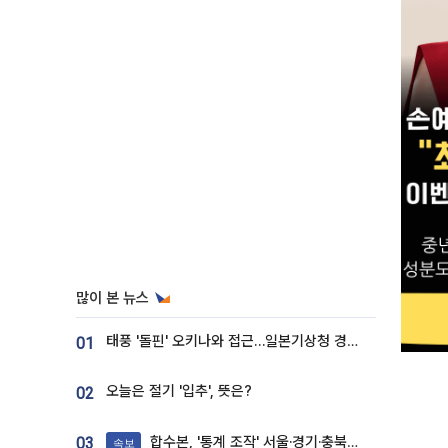
많이 본 뉴스
태풍 '돌핀' 오키나와 접근…일본기상청 경로 업데이트
01
오늘은 절기 '입추', 뜻은?
02
합수본, '통계 조작' 서울·경기·충북 선관위 등 추가 압수수색
03
속보