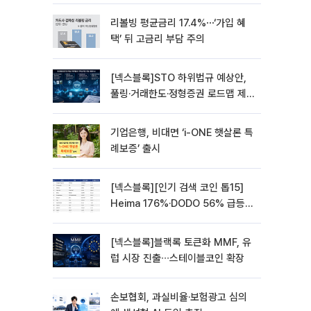
락
리볼빙 평균금리 17.4%⋯‘가입 혜
택’ 뒤 고금리 부담 주의
[넥스블록]STO 하위법규 예상안,
풀링·거래한도·정형증권 로드맵 제
시
기업은행, 비대면 ‘i-ONE 햇살론 특
례보증’ 출시
[넥스블록][인기 검색 코인 톱15]
Heima 176%·DODO 56% 급등…
대형주 속 고변동 알트 부각
[넥스블록]블랙록 토큰화 MMF, 유
럽 시장 진출∙∙∙스테이블코인 확장
손보협회, 과실비율·보험광고 심의