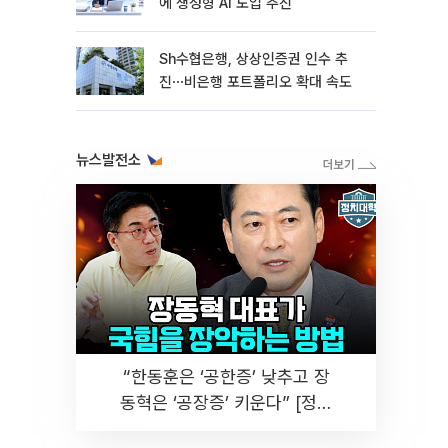
에 생성형 AI 도입 추진
Sh수협은행, 상상인증권 인수 추
진⋯비은행 포트폴리오 확대 속도
뉴스발전소
“한동훈은 ‘공한증’ 낮추고 장
동혁은 ‘공장증’ 키운다” [정치
대학]