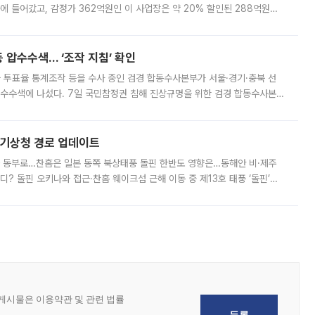
에 들어갔고, 감정가 362억원인 이 사업장은 약 20% 할인된 288억원에
 현재는 4차 공매를 위한 조건 협의가 진행 중이다. 수도권의 주요 주거 배
 압수수색… ‘조작 지침’ 확인
와 투표율 통계조작 등을 수사 중인 검경 합동수사본부가 서울·경기·충북 선
 압수수색에 나섰다. 7일 국민참정권 침해 진상규명을 위한 검경 합동수사본
추가 증거 확보를 위해 중앙선관위, 서울시·경기도·충청북도 선관위, 김포시
본기상청 경로 업데이트
국 동부로…찬홈은 일본 동쪽 북상태풍 돌핀 한반도 영향은…동해안 비·제주
디? 돌핀 오키나와 접근·찬홈 웨이크섬 근해 이동 중 제13호 태풍 ‘돌핀’이
 아마미 지방에 접근하고 있다. 돌핀은 오키나와 부근을 지난 뒤 동중국해