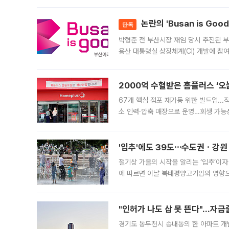
논란의 'Busan is Go
단독
박형준 전 부산시장 재임 당시 추진된 부산
용산 대통령실 상징체계(CI) 개발에 참
도시브랜드 사업이 공개 이후 시민 공감
2000억 수혈받은 홈플러스 ‘오늘
67개 핵심 점포 재가동 위한 빌드업..
소 인력·압축 매장으로 운영…회생 가능성
영업을 시작한다. 핵심 점포 67개에는 
'입추'에도 39도⋯수도권ㆍ강원
절기상 가을의 시작을 알리는 ‘입추’이자
에 따르면 이날 북태평양고기압의 영향으
도, 낮 최고기온은 31~39도로, 전국
"인허가 나도 삽 못 뜬다"…자금
경기도 동두천시 송내동의 한 아파트 개