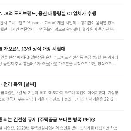
od'…8억 도시브랜드, 용산 대통령실 CI 업체가 수행
시 도시브랜드 ‘Busan is Good’ 개발 사업의 수행기관이 윤석열 정부
여했던 디자인 전문업체 피앤(P&)인 것으로 확인됐다. 8억 원이 투입된 부산
 부족과 디자인 정체성 논란에 휩싸였던 만큼, 사업 선정 과정과 결과물에
 가오픈’...13일 정식 개장 시험대
.직원들 현장 배치PB·일반상품 순차 입고에도 신선식품 수급 정상화는 과제최
 높일지 주목 홈플러스가 오늘(7일) 가오픈을 시작으로 13일 정식으로 재
직원들이 현장 배치되고, PB 상품과 함께 일반 상품 납품도 순차적으로 진행
ㆍ전라 폭염 [날씨]
 금요일인 7일 낮 기온이 최고 39도까지 오르며 폭염이 이어지겠다. 기상청
로 전국 대부분 지역의 기온이 평년보다 높겠다. 아침 최저기온은 22~27
 대부분 지역에 폭염특보가 발효된 가운데 최고체감온도는 35도 안팎까지 올라
줄 죄는 건전성 규제 [주택공급 또다른 병목 PF]①
발 사업장. 2023년 주택건설사업계획 승인을 받아 인허가를 마쳤지만 착공