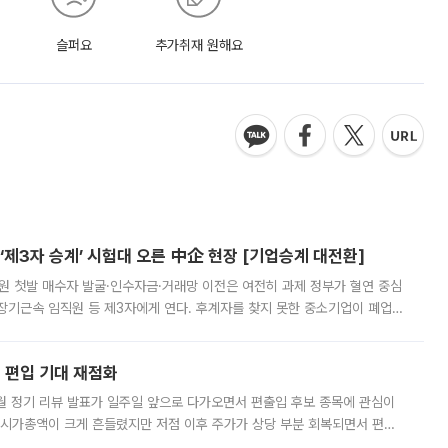
슬퍼요
추가취재 원해요
제3자 승계’ 시험대 오른 中企 현장 [기업승계 대전환]
지원 첫발 매수자 발굴·인수자금·거래망 이전은 여전히 과제 정부가 혈연 중심
장기근속 임직원 등 제3자에게 연다. 후계자를 찾지 못한 중소기업이 폐업
해 기술과 일자리를 남기도록 하겠다는 취지다. 다만 세금 감면만으로 거래를
에 편입 기대 재점화
월 정기 리뷰 발표가 일주일 앞으로 다가오면서 편출입 후보 종목에 관심이
 시가총액이 크게 흔들렸지만 저점 이후 주가가 상당 부분 회복되면서 편입
다시 부각되고 있다. 7일 금융투자업계에 따르면 MSCI는 한국시간으로 오는