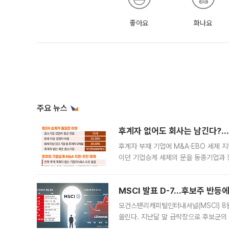
좋아요
화나요
주요 뉴스
후계자 없어도 회사는 남긴다?…‘
후계자 부재 기업에 M&A·EBO 세제 
이던 기업승계 세제의 문을 동종기업과 
대신 M&A나 임직원 인수(EBO)를 통
늘
MSCI 발표 D-7…후보주 반등
모건스탠리캐피털인터내셔널(MSCI) 8
쏠린다. 지난달 말 급락장으로 후보군의
가능성과 지수 추종 자금 유입 기대가 