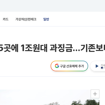
카드
가상자산/핀테크
일반
 5곳에 1조원대 과징금…기존보
기사
구글 선호매체 추가