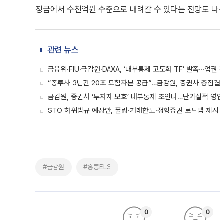
징금에서 수천억원 수준으로 내려갈 수 있다는 전망도 나
관련 뉴스
금융위·FIU·금감원·DAXA, ‘내부통제 고도화 TF’ 발족⋯업권
“종투사 3년간 20조 모험자본 공급”…금감원, 증권사 총집
금감원, 증권사 ‘투자자 보호’ 내부통제 조인다…단기실적 영
STO 하위법규 예상안, 풀링·거래한도·정형증권 로드맵 제시
#금감원
#홍콩ELS
0
0