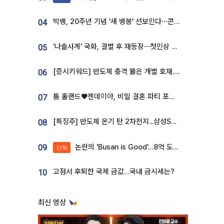
빅뱅, 20주년 기념 '새 뱅봉' 선보인다⋯콘서트 앞두고 팝업 개최
04
‘나솔사계’ 국화, 결별 후 재등장⋯첫인상 투표 휩쓸고 ‘인기녀’ 등극
05
[증시키워드] 반도체 충격 뚫은 개별 호재...포스코퓨처엠·에코프로·한화솔루션 '눈길'
06
톰 홀랜드♥젠데이아, 비밀 결혼 파티 포착⋯호텔 대관비만 9억
07
[특징주] 반도체 온기 탄 2차전지...삼성SDI, 장 초반 7% 넘게 껑충
08
논란의 'Busan is Good'…8억 도시브랜드, 용산 대통령실 CI 업체가 수행
09
단독
고점서 후퇴한 국제 금값…국내 금시세는?
10
최신 영상