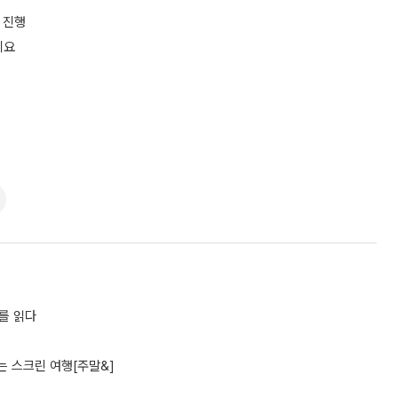
 진행
세요
어를 읽다
 스크린 여행[주말&]