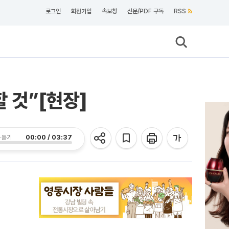
로그인
회원가입
속보창
신문/PDF 구독
RSS
 것”[현장]
00:00 / 03:37
 듣기