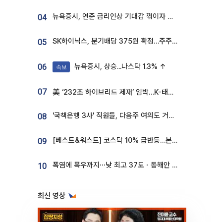
뉴욕증시, 연준 금리인상 기대감 꺾이자 상승...S&P500 사상 최고치 [종합]
04
SK하이닉스, 분기배당 375원 확정…주주환원책 9월로 앞당겨 발표
05
뉴욕증시, 상승...나스닥 1.3% ↑
06
속보
07
美 ‘232조 하이브리드 제재’ 임박…K-태양광, 불확실성 털고 날개 다나
'국책은행 3사' 직원들, 다음주 여의도 거리 나서는 까닭은
08
[베스트&워스트] 코스닥 10% 급반등…본느, 최대주주 변경 기대에 270% 폭등
09
폭염에 폭우까지⋯낮 최고 37도ㆍ동해안 강한 비 [날씨]
10
최신 영상