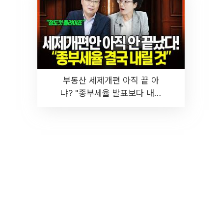
부동산 세제개편 아직 끝 아
냐? "종부세율 발표보다 내릴
것" 장기거주·양도세 전망 I 집
땅지성 I 김인만, 진미윤