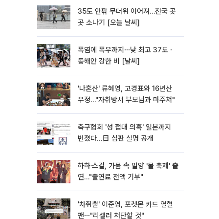
35도 안팎 무더위 이어져…전국 곳
곳 소나기 [오늘 날씨]
폭염에 폭우까지⋯낮 최고 37도ㆍ
동해안 강한 비 [날씨]
'나혼산' 류혜영, 고경표와 16년산
우정…"자취방서 부모님과 마주쳐"
축구협회 '성 접대 의혹' 일본까지
번졌다…日 심판 실명 공개
하하·스컬, 가뭄 속 밀양 '물 축제' 출
연…"출연료 전액 기부"
'차쥐뿔' 이준영, 포켓몬 카드 열혈
팬⋯"리셀러 처단할 것"