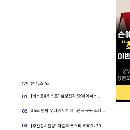
많이 본 뉴스
[베스트&워스트] 삼성전자·SK하이닉스 밀린 한 주…상상인증권은 85% 급등
01
35도 안팎 무더위 이어져…전국 곳곳 소나기 [오늘 날씨]
02
03
[주간증시전망] 다음주 코스피 6000~7000⋯“外人 수급은 정책이 변수”