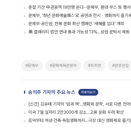
춘절 기간 中관광객 19만명 온다⋯문체부, 환대 부스 등 행사
문체부, ‘청년 문화예술패스’로 공연과 전시ㆍ영화까지 즐기
문체부·공진원, 한복 문화 확산 캠페인 ‘새해를 입다’ 개최
美 클래리티 법안 연내 통과 가능성 13%…상원 문턱서 제동
#문체부
#문화체육관광부
#최휘영
#관광산업
송석주 기자의 주요 뉴스
자세히보기
[신간] 김유태 기자의 '밤과 책'…영화와 문학, 서로 다른 언
미국 7월 일자리 2만3000개 감소…고용 둔화 우려 확산
음악부터 여성·건축·독립영화까지…극장 대신 영화제로 즐기는