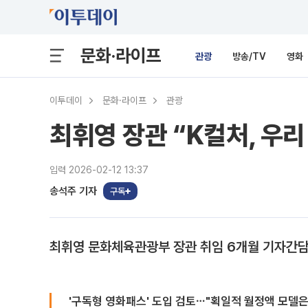
문화·라이프
관광
방송/TV
영화
이투데이
문화·라이프
관광
최휘영 장관 “K컬처, 우리
입력 2026-02-12 13:37
송석주 기자
구독
최휘영 문화체육관광부 장관 취임 6개월 기자간
'구독형 영화패스' 도입 검토⋯"획일적 월정액 모델은