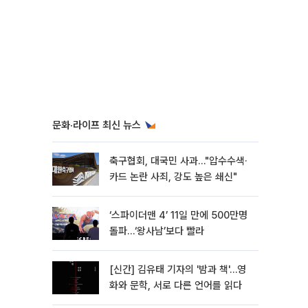
문화·라이프 최신 뉴스
축구협회, 대국민 사과…"압수수색·
카드 논란 사죄, 강도 높은 쇄신"
‘스파이더맨 4’ 11일 만에 500만명
돌파…‘왕사남’보다 빨라
[신간] 김유태 기자의 '밤과 책'…영
화와 문학, 서로 다른 언어를 읽다