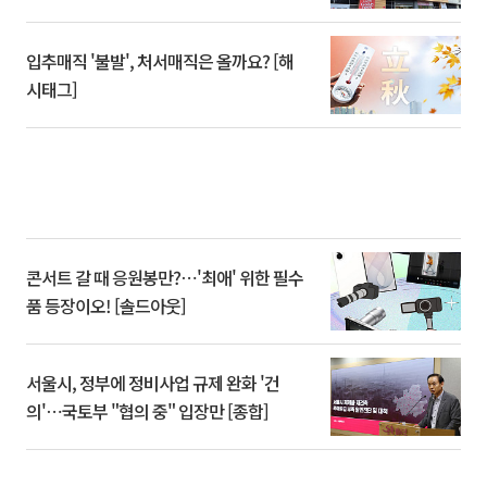
입추매직 '불발', 처서매직은 올까요? [해
시태그]
콘서트 갈 때 응원봉만?⋯'최애' 위한 필수
품 등장이오! [솔드아웃]
서울시, 정부에 정비사업 규제 완화 '건
의'⋯국토부 "협의 중" 입장만 [종합]