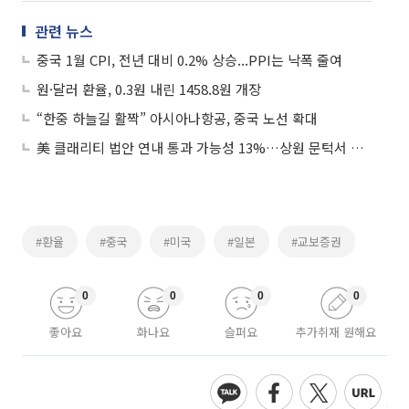
관련 뉴스
중국 1월 CPI, 전년 대비 0.2% 상승...PPI는 낙폭 줄여
원·달러 환율, 0.3원 내린 1458.8원 개장
“한중 하늘길 활짝” 아시아나항공, 중국 노선 확대
美 클래리티 법안 연내 통과 가능성 13%…상원 문턱서 제동
#환율
#중국
#미국
#일본
#교보증권
0
0
0
0
좋아요
화나요
슬퍼요
추가취재 원해요