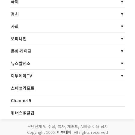
국제
정치
사회
오피니언
문화·라이프
뉴스발전소
이투데이TV
스페셜리포트
Channel 5
위너스IR클럽
무단전재 및 수집, 복사, 재배포, AI학습 이용 금지
Copyright 2006.
이투데이
. All rights reserved