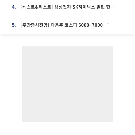
[베스트&워스트] 삼성전자·SK하이닉스 밀린 한 주…상상인증권은 85% 급등
4.
[주간증시전망] 다음주 코스피 6000~7000⋯“外人 수급은 정책이 변수”
5.