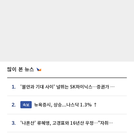
많이 본 뉴스
'불안과 기대 사이' 널뛰는 SK하이닉스…증권가 "HBM4·LTA 기반 펀터멘털 견고"
1.
뉴욕증시, 상승...나스닥 1.3% ↑
속보
2.
'나혼산' 류혜영, 고경표와 16년산 우정…"자취방서 부모님과 마주쳐"
3.