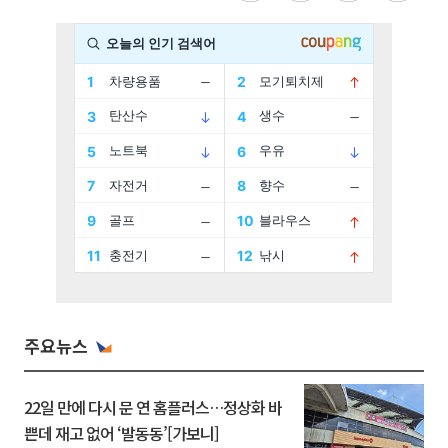
주요뉴스
22일 만에 다시 문 연 홈플러스…정상화 바
쁜데 재고 없어 ‘발동동’[가보니]