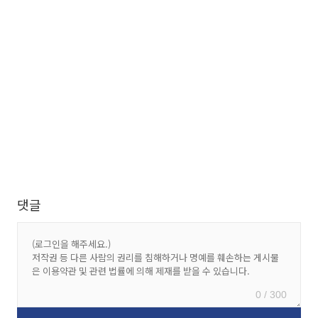
댓글
0 / 300