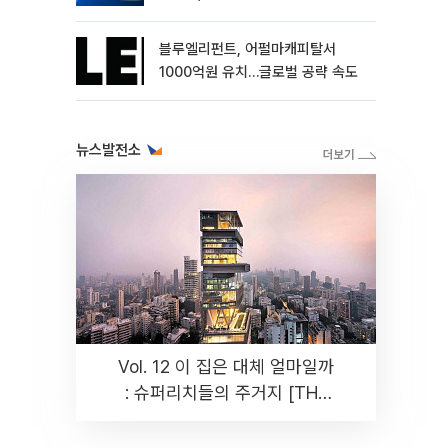
블루엘리펀트, 어펄마캐피탈서
1000억원 유치…글로벌 공략 속도
뉴스발전소
Vol. 12 이 집은 대체 얼마일까
: 슈퍼리치들의 주거지 [THE
RARE]