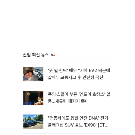
산업 최신 뉴스
'굿 윌 헌팅' 배우 "기아 EV2 덕분에
살아"…교통사고 후 안전성 극찬
폭염·스콜이 부른 ‘인도어 호캉스’ 열
풍…체류형 패키지 뜬다
"전동화에도 입힌 안전 DNA" 전기
플래그십 SUV 볼보 'EX90' [ET의
모빌리티]