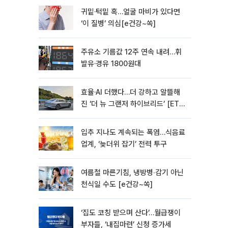
귀밑·턱밑 혹…얼굴 마비가 있다면
‘이 질병’ 의심[e건강~쏙]
주유소 기름값 12주 연속 내려…휘
발유·경유 1800원대
효율·AI 더했다…더 강하고 알뜰해
진 ‘더 뉴 그랜저 하이브리드’ [ET의
모빌리티]
입추 지나도 계속되는 폭염…식음료
업계, ‘늦더위 잡기’ 전력 투구
여름철 마른기침, 냉방병‧감기 아닌
천식일 수도 [e건강~쏙]
‘집도 코칭 받으며 산다’…월급쟁이
부자들, ‘내집마련’ 신청 증가세