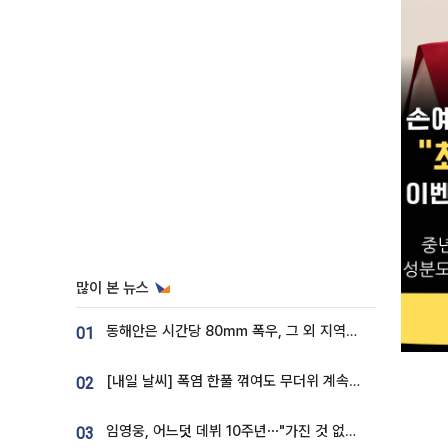
많이 본 뉴스
동해안은 시간당 80㎜ 폭우, 그 외 지역은 폭염…‘극과 극 날씨’
01
[내일 날씨] 폭염 한풀 꺾여도 무더위 계속⋯동해안 이틀 연속 비
02
임영웅, 어느덧 데뷔 10주년⋯"가진 것 없던 시절, 내 앞엔 20명의 팬뿐"
03