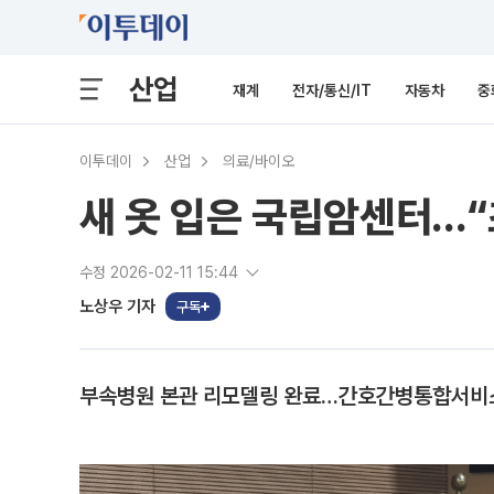
산업
재계
전자/통신/IT
자동차
중
이투데이
산업
의료/바이오
새 옷 입은 국립암센터…
수정 2026-02-11 15:44
노상우 기자
구독
부속병원 본관 리모델링 완료…간호간병통합서비스 