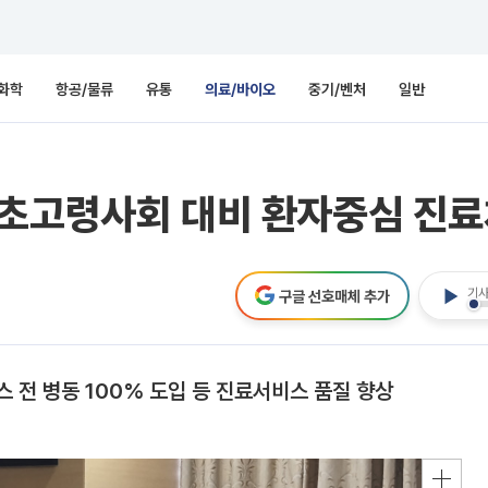
화학
항공/물류
유통
의료/바이오
중기/벤처
일반
“초고령사회 대비 환자중심 진료
기사
구글 선호매체 추가
전 병동 100% 도입 등 진료서비스 품질 향상