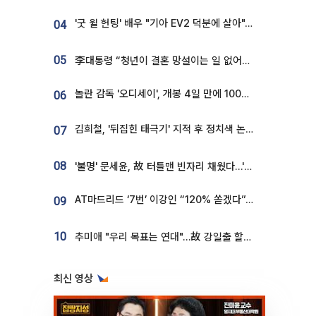
'굿 윌 헌팅' 배우 "기아 EV2 덕분에 살아"…교통사고 후 안전성 극찬
04
05
李대통령 “청년이 결혼 망설이는 일 없어야...제도상 불이익 조사”
놀란 감독 '오디세이', 개봉 4일 만에 100만 돌파⋯'왕사남' 보다 빠르다
06
김희철, '뒤집힌 태극기' 지적 후 정치색 논란…"좌우 떠나 우리나라 국기"
07
08
'불명' 문세윤, 故 터틀맨 빈자리 채웠다…'거북이' 눈물의 최종 우승
AT마드리드 ‘7번’ 이강인 “120% 쏟겠다”⋯시메오네 감독 “필요한 선수”
09
10
추미애 "우리 목표는 연대"…故 강일출 할머니 흉상 제막
최신 영상