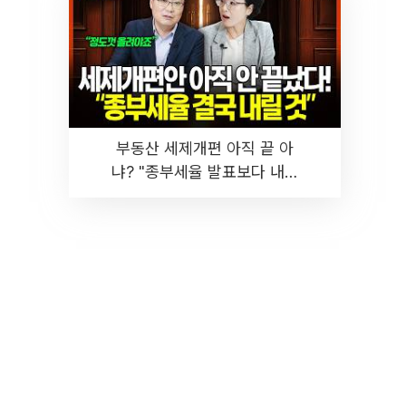
부동산 세제개편 아직 끝 아
냐? "종부세율 발표보다 내릴
것" 장기거주·양도세 전망 I 집
땅지성 I 김인만, 진미윤