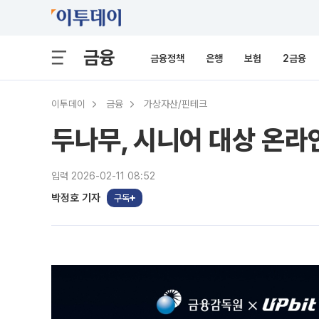
금융
금융정책
은행
보험
2금융
이투데이
금융
가상자산/핀테크
두나무, 시니어 대상 온라
입력 2026-02-11 08:52
박정호 기자
구독