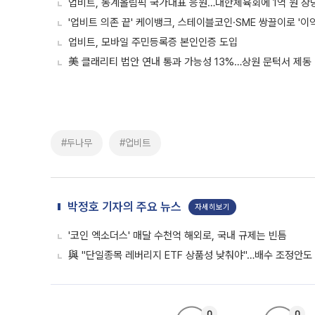
업비트, 동계올림픽 국가대표 응원…대한체육회에 1억 원 상
'업비트 의존 끝' 케이뱅크, 스테이블코인·SME 쌍끌이로 '이익
업비트, 모바일 주민등록증 본인인증 도입
美 클래리티 법안 연내 통과 가능성 13%…상원 문턱서 제동
#두나무
#업비트
박정호 기자의 주요 뉴스
자세히보기
'코인 엑소더스' 매달 수천억 해외로, 국내 규제는 빈틈
與 "단일종목 레버리지 ETF 상품성 낮춰야"…배수 조정안도
0
0