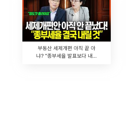
부동산 세제개편 아직 끝 아
냐? "종부세율 발표보다 내릴
것" 장기거주·양도세 전망 I 집
땅지성 I 김인만, 진미윤