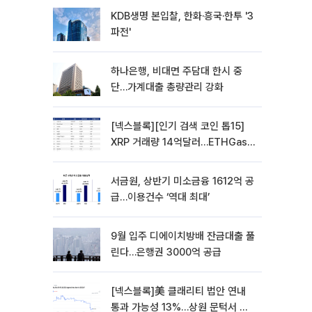
KDB생명 본입찰, 한화·흥국·한투 '3
파전'
하나은행, 비대면 주담대 한시 중
단…가계대출 총량관리 강화
[넥스블록][인기 검색 코인 톱15]
XRP 거래량 14억달러…ETHGas
급등·Bless 급락…고변동 알트 부각
서금원, 상반기 미소금융 1612억 공
급…이용건수 ‘역대 최대’
9월 입주 디에이치방배 잔금대출 풀
린다…은행권 3000억 공급
[넥스블록]美 클래리티 법안 연내
통과 가능성 13%…상원 문턱서 제