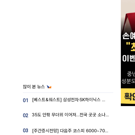
많이 본 뉴스
[베스트&워스트] 삼성전자·SK하이닉스 밀린 한 주…상상인증권은 85% 급등
01
35도 안팎 무더위 이어져…전국 곳곳 소나기 [오늘 날씨]
02
03
[주간증시전망] 다음주 코스피 6000~7000⋯“外人 수급은 정책이 변수”