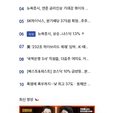
뉴욕증시, 연준 금리인상 기대감 꺾이자 상승...S&P500 사상 최고치 [종합]
04
SK하이닉스, 분기배당 375원 확정…주주환원책 9월로 앞당겨 발표
05
뉴욕증시, 상승...나스닥 1.3% ↑
06
속보
07
美 ‘232조 하이브리드 제재’ 임박…K-태양광, 불확실성 털고 날개 다나
'국책은행 3사' 직원들, 다음주 여의도 거리 나서는 까닭은
08
[베스트&워스트] 코스닥 10% 급반등…본느, 최대주주 변경 기대에 270% 폭등
09
폭염에 폭우까지⋯낮 최고 37도ㆍ동해안 강한 비 [날씨]
10
최신 영상