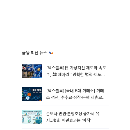
금융 최신 뉴스
[넥스블록]日 가상자산 제도화 속도
↑, 韓 제자리 “명확한 법적∙제도적
기반 마련 시급”
[넥스블록][국내 5대 거래소] 거래
소 경쟁, 수수료∙상장∙은행 제휴로
옮겨 붙었다
손보사 민원·분쟁조정 증가세 유
지…협회 이관효과는 ‘아직’