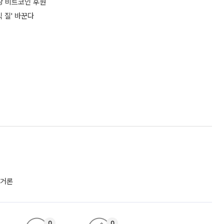
당 비트코인 후원
 질' 바꾼다
 거론
0
0