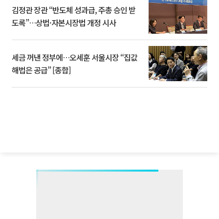
김정관 장관 “반도체 성과급, 주총 승인 받
도록”…상법·자본시장법 개정 시사
세금 꺼낸 정부에…오세훈 서울시장 “집값
해법은 공급” [종합]