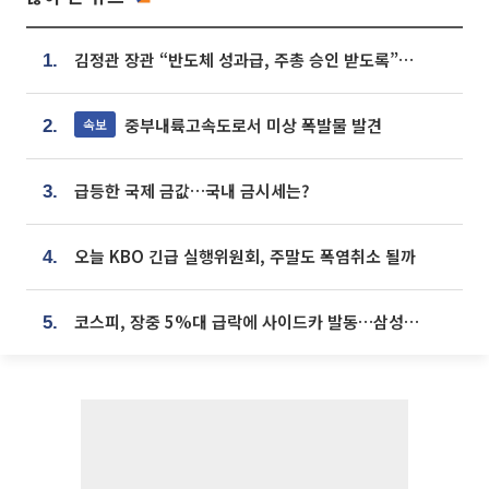
김정관 장관 “반도체 성과급, 주총 승인 받도록”…상법·자본시장법 개정 시사
1.
중부내륙고속도로서 미상 폭발물 발견
속보
2.
급등한 국제 금값…국내 금시세는?
3.
오늘 KBO 긴급 실행위원회, 주말도 폭염취소 될까
4.
코스피, 장중 5%대 급락에 사이드카 발동…삼성·SK 동반 폭락
5.