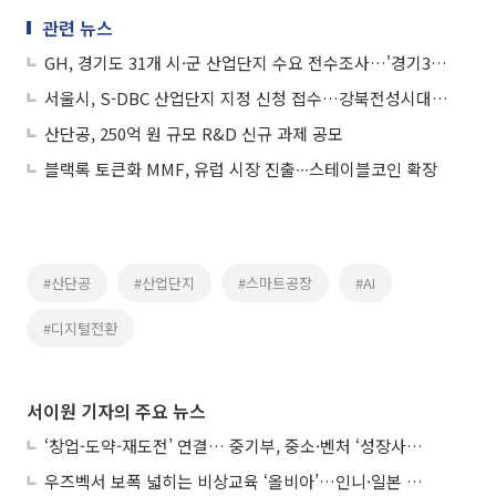
관련 뉴스
GH, 경기도 31개 시·군 산업단지 수요 전수조사…'경기31파트너스' 가동
서울시, S-DBC 산업단지 지정 신청 접수…강북전성시대 핵심사업 본격화
산단공, 250억 원 규모 R&D 신규 과제 공모
블랙록 토큰화 MMF, 유럽 시장 진출∙∙∙스테이블코인 확장
#산단공
#산업단지
#스마트공장
#AI
#디지털전환
서이원 기자의 주요 뉴스
‘창업-도약-재도전’ 연결… 중기부, 중소·벤처 ‘성장사다리’ 짓는다
우즈벡서 보폭 넓히는 비상교육 ‘올비아’…인니·일본 진출 타진