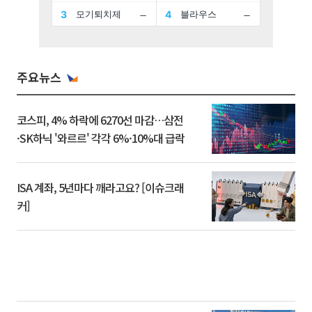
주요뉴스
코스피, 4% 하락에 6270선 마감…삼전
·SK하닉 '와르르' 각각 6%·10%대 급락
ISA 계좌, 5년마다 깨라고요? [이슈크래
커]