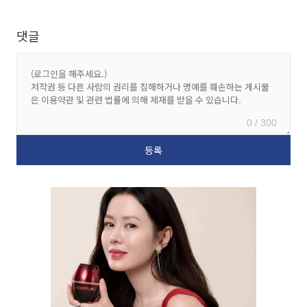
댓글
0 / 300