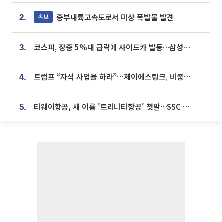
중부내륙고속도로서 미상 폭발물 발견
속보
2.
코스피, 장중 5%대 급락에 사이드카 발동…삼성·SK 동반 폭락
3.
트럼프 “자석 사업을 하라”…제이에스링크, 비중국 영구자석 공급망 구축 속도
4.
티웨이항공, 새 이름 '트리니티항공' 첫발…SSC 전략 본격화
5.