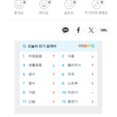
0
0
0
0
좋아요
화나요
슬퍼요
추가취재 원해요