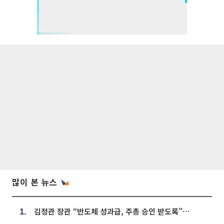
많이 본 뉴스
김정관 장관 “반도체 성과급, 주총 승인 받도록”…상법·자본시장법 개정 시사
1.