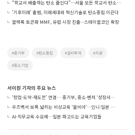
"학교서 배출하는 탄소 줄인다"⋯서울 모든 학교서 탄소중립 실천
'기후미래' 출범, 미래세대와 혁신기술로 탄소중립 이끈다
블랙록 토큰화 MMF, 유럽 시장 진출∙∙∙스테이블코인 확장
#중기부
#탄소중립
#설비투자
#지원
#중소기업
서이원 기자의 주요 뉴스
‘창업-도약-재도전’ 연결… 중기부, 중소·벤처 ‘성장사다리’ 짓는다
우즈벡서 보폭 넓히는 비상교육 ‘올비아’…인니·일본 진출 타진
AI·직무교육 수요에…일본 파고드는 교육기업들