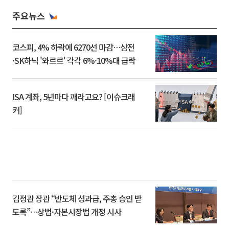
주요뉴스
코스피, 4% 하락에 6270선 마감…삼전
·SK하닉 '와르르' 각각 6%·10%대 급락
ISA 계좌, 5년마다 깨라고요? [이슈크래
커]
김정관 장관 “반도체 성과급, 주총 승인 받
도록”…상법·자본시장법 개정 시사