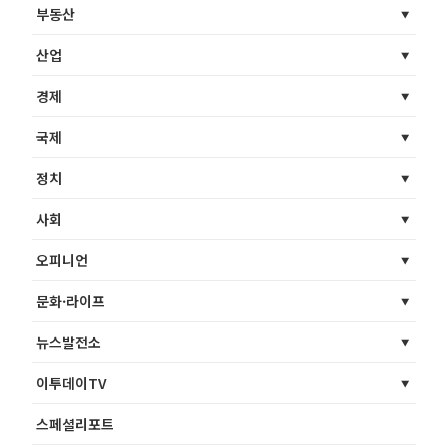
부동산
산업
경제
국제
정치
사회
오피니언
문화·라이프
뉴스발전소
이투데이TV
스페셜리포트