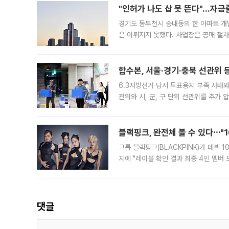
"인허가 나도 삽 못 뜬다"…자금
경기도 동두천시 송내동의 한 아파트 개
은 이뤄지지 못했다. 사업장은 공매 절차
3차 공매까지 진행됐으나 모두 유찰됐다.
후
합수본, 서울·경기·충북 선관위 등
6.3지방선거 당시 투표용지 부족 사태
관위와 시, 군, 구 단위 선관위를 추가
부(김태훈 서울중앙지검 3차장검사)는 
블랙핑크, 완전체 볼 수 있다⋯"
그룹 블랙핑크(BLACKPINK)가 데뷔
지에 "레이블 확인 결과 최종 4인 멤버
10주년을 이틀 앞둔 6일 10주년 기념행
확한
댓글