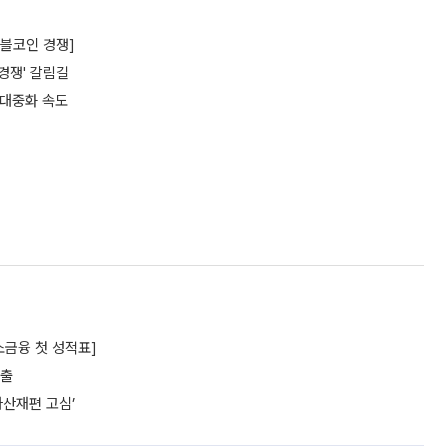
이블코인 경쟁]
'경쟁' 갈림길
 대중화 속도
소금융 첫 성적표]
대출
자산재편 고심’