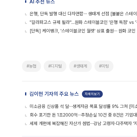
AI 추천 뉴스
은행, 단독 발행 대신 다자연합⋯ 생태계 선점 [불붙은 스테
"갈라파고스 규제 될라"…원화 스테이블코인 '은행 독점' vs 
[단독] 케이뱅크, '스테이블코인 월렛' 상표 출원⋯ 원화 코인
#농협
#디지털
#생태계
#미팅
김이현 기자의 주요 뉴스
자세히보기
미소금융 신상품 석 달⋯생계자금 목표 달성률 9% 그쳐 [미
회수 포기한 돈 1조2000억⋯추정손실 10건 중 8건은 기업
세제 개편에 복잡해진 자산가 셈법⋯강남 고령자·다주택자 ‘