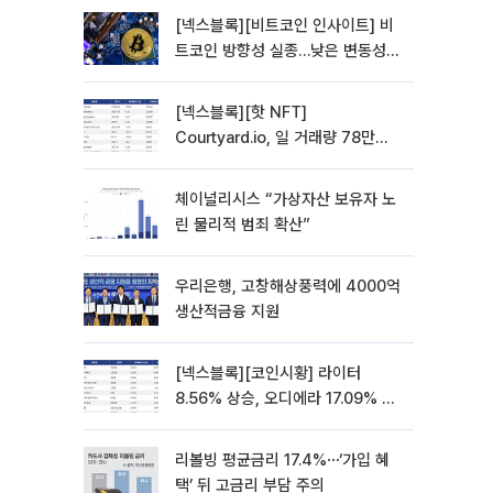
[넥스블록][비트코인 인사이트] 비
트코인 방향성 실종…낮은 변동성에
관망 장세 고착
[넥스블록][핫 NFT]
Courtyard.io, 일 거래량 78만
5312달러… 바닥가 0.56달러
체이널리시스 “가상자산 보유자 노
린 물리적 범죄 확산”
우리은행, 고창해상풍력에 4000억
생산적금융 지원
[넥스블록][코인시황] 라이터
8.56% 상승, 오디에라 17.09% 하
락
리볼빙 평균금리 17.4%⋯‘가입 혜
택’ 뒤 고금리 부담 주의