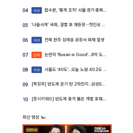
합수본, '통계 조작' 서울·경기·충북 선관위 등 추가 압수수색
04
속보
‘나솔사계’ 국화, 결별 후 재등장⋯첫인상 투표 휩쓸고 ‘인기녀’ 등극
05
전북 완주 삼례읍 공장서 화재 발생
06
속보
논란의 'Busan is Good'…8억 도시브랜드, 용산 대통령실 CI 업체가 수행
07
단독
서울도 '40도'…오늘 노원 40.2도 기록
08
속보
[특징주] 반도체 온기 탄 2차전지...삼성SDI, 장 초반 7% 넘게 껑충
09
[증시키워드] 반도체 충격 뚫은 개별 호재...포스코퓨처엠·에코프로·한화솔루션 '눈길'
10
최신 영상