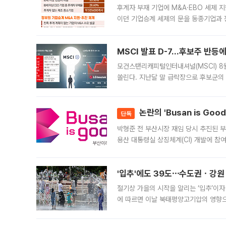
후계자 부재 기업에 M&A·EBO 세제 
이던 기업승계 세제의 문을 동종기업과 
대신 M&A나 임직원 인수(EBO)를 통
늘
MSCI 발표 D-7…후보주 반등
모건스탠리캐피털인터내셔널(MSCI) 8
쏠린다. 지난달 말 급락장으로 후보군의
가능성과 지수 추종 자금 유입 기대가 
논란의 'Busan is Go
단독
박형준 전 부산시장 재임 당시 추진된 부산
용산 대통령실 상징체계(CI) 개발에 참
도시브랜드 사업이 공개 이후 시민 공감
'입추'에도 39도⋯수도권ㆍ강원
절기상 가을의 시작을 알리는 ‘입추’이자
에 따르면 이날 북태평양고기압의 영향으
도, 낮 최고기온은 31~39도로, 전국