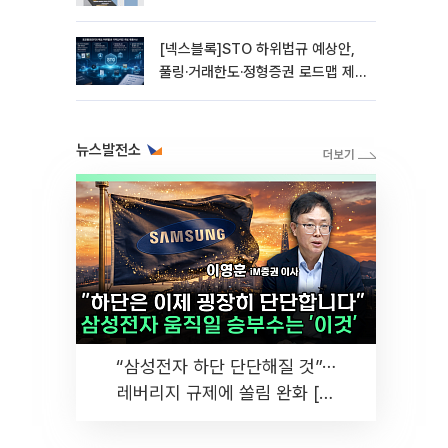
[넥스블록]STO 하위법규 예상안,
풀링·거래한도·정형증권 로드맵 제
시
뉴스발전소
“삼성전자 하단 단단해질 것”⋯
레버리지 규제에 쏠림 완화 [찐
코노미]