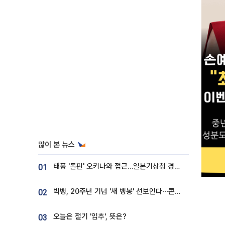
많이 본 뉴스
태풍 '돌핀' 오키나와 접근…일본기상청 경로 업데이트
01
빅뱅, 20주년 기념 '새 뱅봉' 선보인다⋯콘서트 앞두고 팝업 개최
02
오늘은 절기 '입추', 뜻은?
03