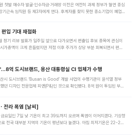
지원 첫발 매수자 발굴·인수자금·거래망 이전은 여전히 과제 정부가 혈연 중심
장기근속 임직원 등 제3자에게 연다. 후계자를 찾지 못한 중소기업이 폐업
해 기술과 일자리를 남기도록 하겠다는 취지다. 다만 세금 감면만으로 거래를
에 편입 기대 재점화
월 정기 리뷰 발표가 일주일 앞으로 다가오면서 편출입 후보 종목에 관심이
 시가총액이 크게 흔들렸지만 저점 이후 주가가 상당 부분 회복되면서 편입
다시 부각되고 있다. 7일 금융투자업계에 따르면 MSCI는 한국시간으로 오는
od'…8억 도시브랜드, 용산 대통령실 CI 업체가 수행
시 도시브랜드 ‘Busan is Good’ 개발 사업의 수행기관이 윤석열 정부
여했던 디자인 전문업체 피앤(P&)인 것으로 확인됐다. 8억 원이 투입된 부산
 부족과 디자인 정체성 논란에 휩싸였던 만큼, 사업 선정 과정과 결과물에
ㆍ전라 폭염 [날씨]
 금요일인 7일 낮 기온이 최고 39도까지 오르며 폭염이 이어지겠다. 기상청
로 전국 대부분 지역의 기온이 평년보다 높겠다. 아침 최저기온은 22~27
 대부분 지역에 폭염특보가 발효된 가운데 최고체감온도는 35도 안팎까지 올라