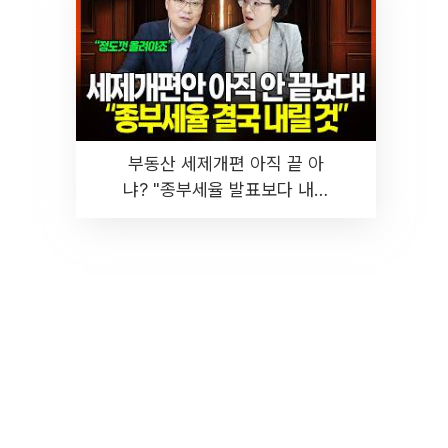
부동산 세제개편 아직 끝 아
냐? "종부세율 발표보다 내릴
것" 장기거주·양도세 전망 I 집
땅지성 I 김인만, 진미윤