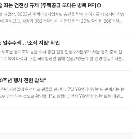
줄 죄는 건전성 규제 [주택공급 또다른 병목 PF]①
발 사업장. 2023년 주택건설사업계획 승인을 받아 인허가를 마쳤지만 착공
에 들어갔고, 감정가 362억원인 이 사업장은 약 20% 할인된 288억원에
 현재는 4차 공매를 위한 조건 협의가 진행 중이다. 수도권의 주요 주거 배
 압수수색… ‘조작 지침’ 확인
와 투표율 통계조작 등을 수사 중인 검경 합동수사본부가 서울·경기·충북 선
 압수수색에 나섰다. 7일 국민참정권 침해 진상규명을 위한 검경 합동수사본
추가 증거 확보를 위해 중앙선관위, 서울시·경기도·충청북도 선관위, 김포시
10주년 행사 전원 참석"
 10주년 기념일에 완전체로 팬들을 만난다. 7일 YG엔터테인먼트 관계자는 본
 모두 참석하는 것으로 확인했다"고 밝혔다. 앞서 YG엔터테인먼트는 데뷔
사 개최를 공지한 바 있다. 다만 장소를 '8일 오후 서울 모처'로 안내하며 정