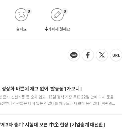
0
0
슬퍼요
추가취재 원해요
…정상화 바쁜데 재고 없어 ‘발동동’[가보니]
준비 신선식품 등 순차 입고…13일 정식 개장 목표 22일 만에 다시 문을
오전부터 직원들은 비어 있는 진열대를 채우느라 바쁘게 움직였다. 계란과
리를 잡기 시작했지만, 매장 곳곳엔 여전히 텅 빈 매대가 먼저 눈에 들어왔
제3자 승계’ 시험대 오른 中企 현장 [기업승계 대전환]