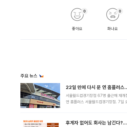
0
0
좋아요
화나요
주요 뉴스
22일 만에 다시 문 연 홈플러스
서울월드컵경기장점 67명 출근해 재개점 
연 홈플러스 서울월드컵경기장점. 7일 
우유, 과일 같은 신선식품이 차근차근 자
후계자 없어도 회사는 남긴다?…‘