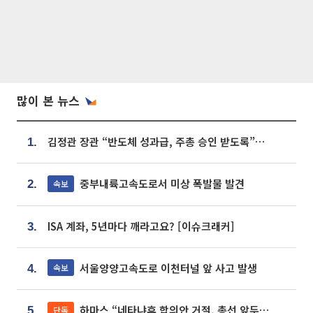
많이 본 뉴스
김정관 장관 “반도체 성과급, 주총 승인 받도록”…상법·자본시장법 개정 시사
1.
중부내륙고속도로서 미상 폭발물 발견
속보
2.
ISA 계좌, 5년마다 깨라고요? [이슈크래커]
3.
서울양양고속도로 이천터널 앞 사고 발생
속보
4.
하마스 “네타냐후 합의안 거절, 총선 앞두고 시간 끌기”
단독
5.