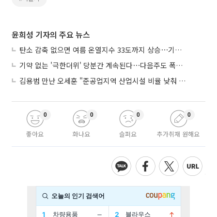
윤희성 기자의 주요 뉴스
탄소 감축 없으면 여름 온열지수 33도까지 상승⋯기상청, 2100년 미래전망
기약 없는 '극한더위' 당분간 계속된다⋯다음주도 폭염·열대야 지속
김용범 만난 오세훈 "준공업지역 산업시설 비율 낮춰 공급 늘려야"
0
0
0
0
좋아요
화나요
슬퍼요
추가취재 원해요