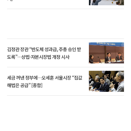
김정관 장관 “반도체 성과급, 주총 승인 받
도록”…상법·자본시장법 개정 시사
세금 꺼낸 정부에…오세훈 서울시장 “집값
해법은 공급” [종합]