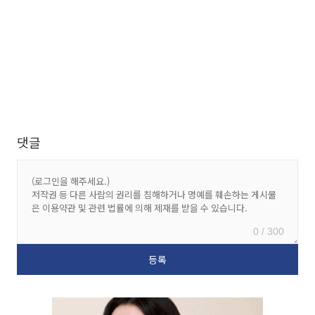
댓글
0 / 300