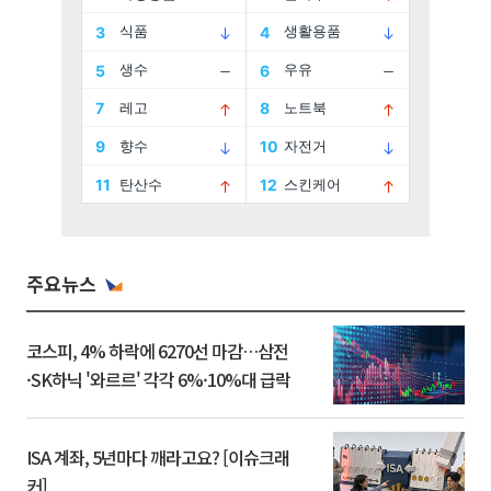
주요뉴스
코스피, 4% 하락에 6270선 마감…삼전
·SK하닉 '와르르' 각각 6%·10%대 급락
ISA 계좌, 5년마다 깨라고요? [이슈크래
커]