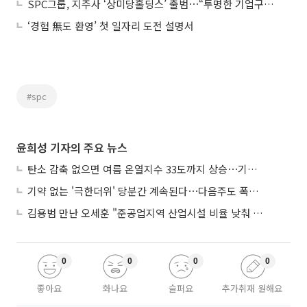
SPC그룹, 지주사 ‘상미당홀딩스’ 출범⋯“투명한 기업구조 전문성 확립”
‘경험 無도 환영’ 첫 일자리 도전 설명서
#spc
윤희성 기자의 주요 뉴스
탄소 감축 없으면 여름 온열지수 33도까지 상승⋯기상청, 2100년 미래전망
기약 없는 '극한더위' 당분간 계속된다⋯다음주도 폭염·열대야 지속
김용범 만난 오세훈 "준공업지역 산업시설 비율 낮춰 공급 늘려야"
0
0
0
0
좋아요
화나요
슬퍼요
추가취재 원해요