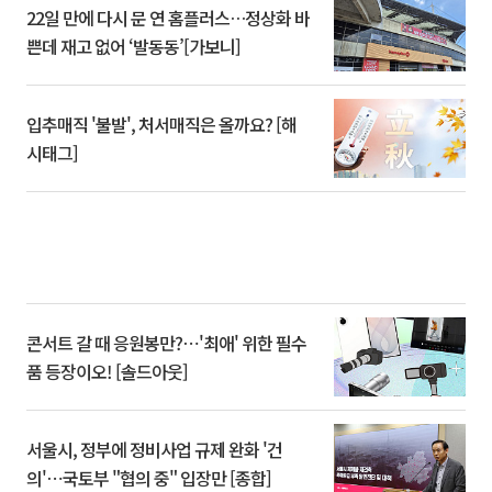
22일 만에 다시 문 연 홈플러스…정상화 바
쁜데 재고 없어 ‘발동동’[가보니]
입추매직 '불발', 처서매직은 올까요? [해
시태그]
콘서트 갈 때 응원봉만?⋯'최애' 위한 필수
품 등장이오! [솔드아웃]
서울시, 정부에 정비사업 규제 완화 '건
의'⋯국토부 "협의 중" 입장만 [종합]