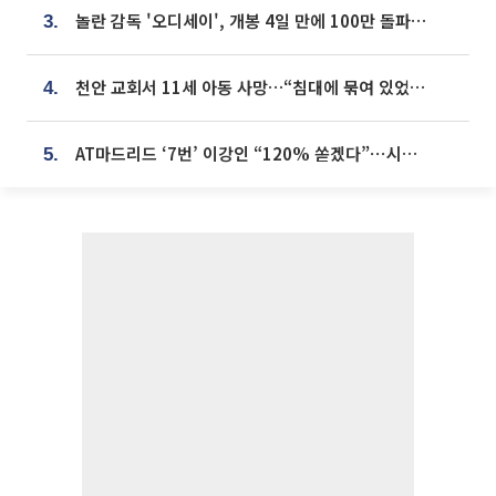
놀란 감독 '오디세이', 개봉 4일 만에 100만 돌파⋯'왕사남' 보다 빠르다
3.
천안 교회서 11세 아동 사망…“침대에 묶여 있었다” 진술 확보
4.
AT마드리드 ‘7번’ 이강인 “120% 쏟겠다”⋯시메오네 감독 “필요한 선수”
5.