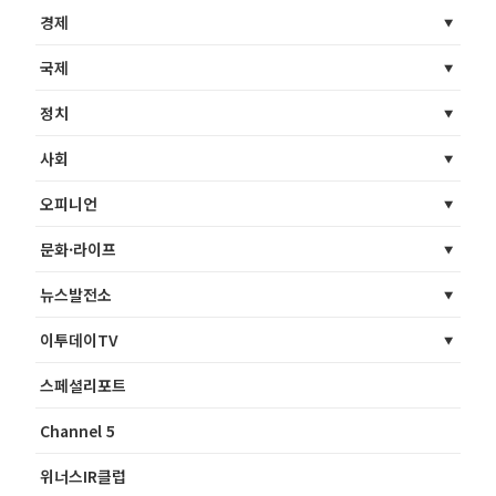
경제
국제
정치
사회
오피니언
문화·라이프
뉴스발전소
이투데이TV
스페셜리포트
Channel 5
위너스IR클럽