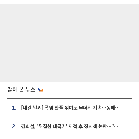
많이 본 뉴스
[내일 날씨] 폭염 한풀 꺾여도 무더위 계속⋯동해안 이틀 연속 비
1.
김희철, '뒤집힌 태극기' 지적 후 정치색 논란…"좌우 떠나 우리나라 국기"
2.