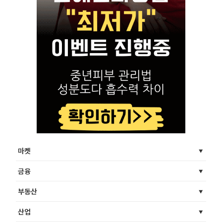
마켓
금융
부동산
산업