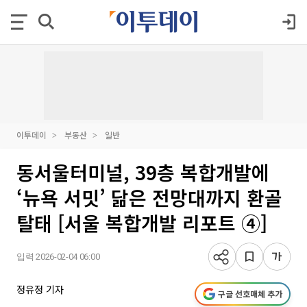
이투데이
부동산
일반
동서울터미널, 39층 복합개발에
‘뉴욕 서밋’ 닮은 전망대까지 환골
탈태 [서울 복합개발 리포트 ④]
입력 2026-02-04 06:00
정유정 기자
구글 선호매체 추가