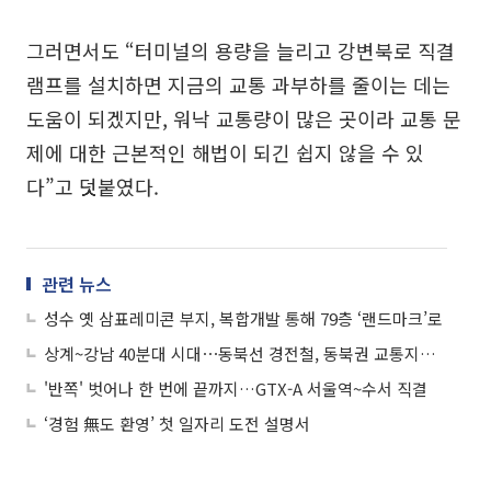
그러면서도 “터미널의 용량을 늘리고 강변북로 직결
램프를 설치하면 지금의 교통 과부하를 줄이는 데는
도움이 되겠지만, 워낙 교통량이 많은 곳이라 교통 문
제에 대한 근본적인 해법이 되긴 쉽지 않을 수 있
다”고 덧붙였다.
관련 뉴스
성수 옛 삼표레미콘 부지, 복합개발 통해 79층 ‘랜드마크’로
상계~강남 40분대 시대⋯동북선 경전철, 동북권 교통지도 바꾼다
'반쪽' 벗어나 한 번에 끝까지…GTX-A 서울역~수서 직결
‘경험 無도 환영’ 첫 일자리 도전 설명서