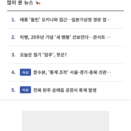
많이 본 뉴스
태풍 '돌핀' 오키나와 접근…일본기상청 경로 업데이트
1.
빅뱅, 20주년 기념 '새 뱅봉' 선보인다⋯콘서트 앞두고 팝업 개최
2.
오늘은 절기 '입추', 뜻은?
3.
합수본, '통계 조작' 서울·경기·충북 선관위 등 추가 압수수색
속보
4.
전북 완주 삼례읍 공장서 화재 발생
속보
5.