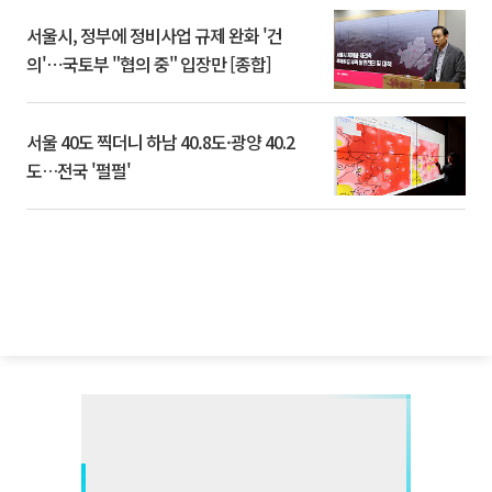
서울시, 정부에 정비사업 규제 완화 '건
의'⋯국토부 "협의 중" 입장만 [종합]
서울 40도 찍더니 하남 40.8도·광양 40.2
도…전국 '펄펄'