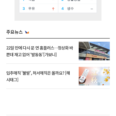
주요뉴스
22일 만에 다시 문 연 홈플러스…정상화 바
쁜데 재고 없어 ‘발동동’[가보니]
입추매직 '불발', 처서매직은 올까요? [해
시태그]