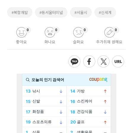
#복합개발
#동서울터미널
#서울시
#신세계
0
0
0
0
좋아요
화나요
슬퍼요
추가취재 원해요