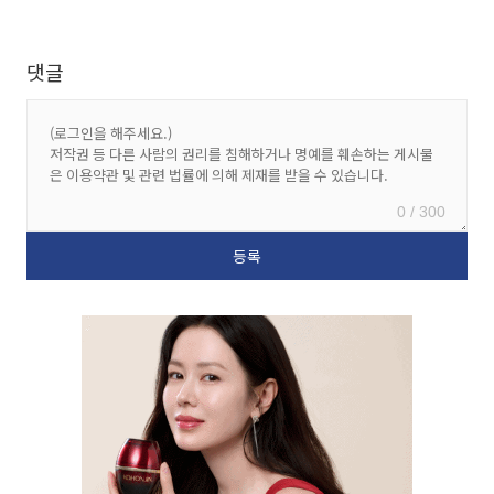
댓글
0 / 300