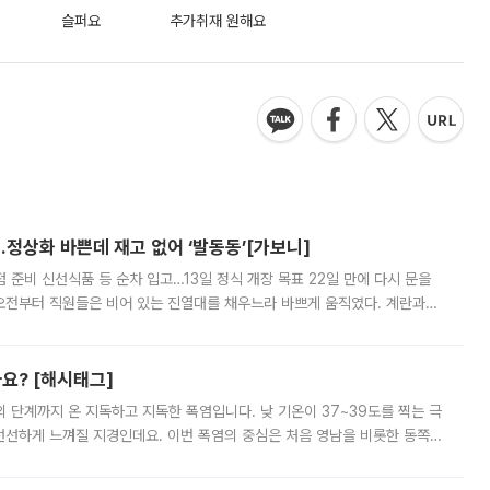
슬퍼요
추가취재 원해요
…정상화 바쁜데 재고 없어 ‘발동동’[가보니]
준비 신선식품 등 순차 입고…13일 정식 개장 목표 22일 만에 다시 문을
오전부터 직원들은 비어 있는 진열대를 채우느라 바쁘게 움직였다. 계란과
리를 잡기 시작했지만, 매장 곳곳엔 여전히 텅 빈 매대가 먼저 눈에 들어왔
까요? [해시태그]
’의 단계까지 온 지독하고 지독한 폭염입니다. 낮 기온이 37~39도를 찍는 극
 선선하게 느껴질 지경인데요. 이번 폭염의 중심은 처음 영남을 비롯한 동쪽
 북서풍이 산맥을 넘어 영남 쪽으로 내려오면서 뜨겁고 건조해졌는데요.