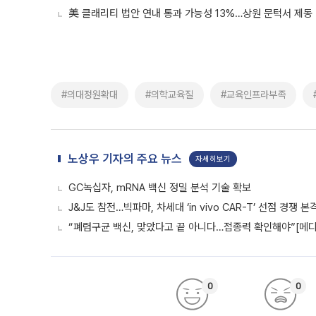
美 클래리티 법안 연내 통과 가능성 13%…상원 문턱서 제동
#의대정원확대
#의학교육질
#교육인프라부족
노상우 기자의 주요 뉴스
자세히보기
GC녹십자, mRNA 백신 정밀 분석 기술 확보
J&J도 참전…빅파마, 차세대 ‘in vivo CAR-T’ 선점 경쟁 본
“폐렴구균 백신, 맞았다고 끝 아니다…접종력 확인해야”[메디
0
0