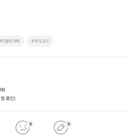
#더블링사태
#국가고시
격화
컬 줌인]
0
0