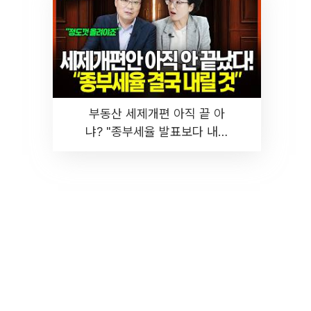
부동산 세제개편 아직 끝 아
냐? "종부세율 발표보다 내릴
것" 장기거주·양도세 전망 I 집
땅지성 I 김인만, 진미윤