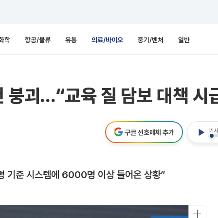
화학
항공/물류
유통
의료/바이오
중기/벤처
일반
 붕괴…“교육 질 담보 대책 시
기사
구글 선호매체 추가
 기준 시스템에 6000명 이상 들어온 상황”