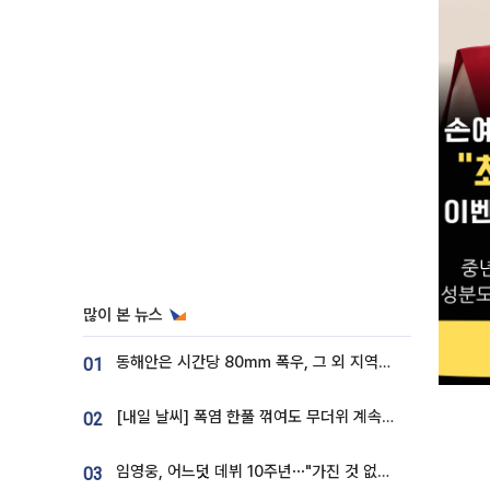
많이 본 뉴스
동해안은 시간당 80㎜ 폭우, 그 외 지역은 폭염…‘극과 극 날씨’
01
[내일 날씨] 폭염 한풀 꺾여도 무더위 계속⋯동해안 이틀 연속 비
02
임영웅, 어느덧 데뷔 10주년⋯"가진 것 없던 시절, 내 앞엔 20명의 팬뿐"
03