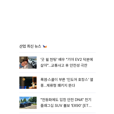
산업 최신 뉴스
'굿 윌 헌팅' 배우 "기아 EV2 덕분에
살아"…교통사고 후 안전성 극찬
폭염·스콜이 부른 ‘인도어 호캉스’ 열
풍…체류형 패키지 뜬다
"전동화에도 입힌 안전 DNA" 전기
플래그십 SUV 볼보 'EX90' [ET의
모빌리티]