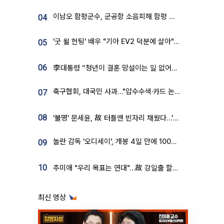
이남오 함평군수, 군공항 소음피해 함평 보상 요구
04
'굿 윌 헌팅' 배우 "기아 EV2 덕분에 살아"…교통사고 후 안전성 극찬
05
06
李대통령 “청년이 결혼 망설이는 일 없어야...제도상 불이익 조사”
축구협회, 대국민 사과…"압수수색·카드 논란 사죄, 강도 높은 쇄신"
07
08
'불명' 문세윤, 故 터틀맨 빈자리 채웠다…'거북이' 눈물의 최종 우승
놀란 감독 '오디세이', 개봉 4일 만에 100만 돌파⋯'왕사남' 보다 빠르다
09
10
추미애 "우리 목표는 연대"…故 강일출 할머니 흉상 제막
최신 영상