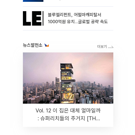
블루엘리펀트, 어펄마캐피탈서
1000억원 유치…글로벌 공략 속도
뉴스발전소
Vol. 12 이 집은 대체 얼마일까
: 슈퍼리치들의 주거지 [THE
RARE]