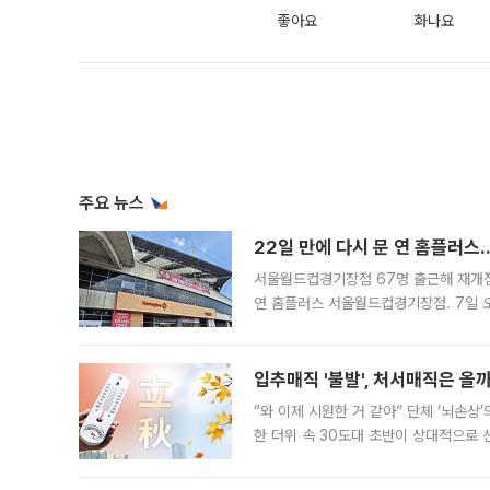
좋아요
화나요
주요 뉴스
22일 만에 다시 문 연 홈플러스
서울월드컵경기장점 67명 출근해 재개점 
연 홈플러스 서울월드컵경기장점. 7일 
우유, 과일 같은 신선식품이 차근차근 자
입추매직 '불발', 처서매직은 올
“와 이제 시원한 거 같아” 단체 ‘뇌손상
한 더위 속 30도대 초반이 상대적으로
지역에 있었습니다. 7월 말에는 서풍과