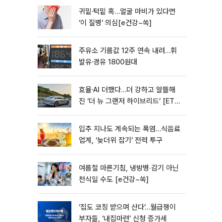
귀밑·턱밑 혹…얼굴 마비가 있다면
‘이 질병’ 의심[e건강~쏙]
주유소 기름값 12주 연속 내려…휘
발유·경유 1800원대
효율·AI 더했다…더 강하고 알뜰해
진 ‘더 뉴 그랜저 하이브리드’ [ET의
모빌리티]
입추 지나도 계속되는 폭염…식음료
업계, ‘늦더위 잡기’ 전력 투구
여름철 마른기침, 냉방병‧감기 아닌
천식일 수도 [e건강~쏙]
‘집도 코칭 받으며 산다’…월급쟁이
부자들, ‘내집마련’ 신청 증가세