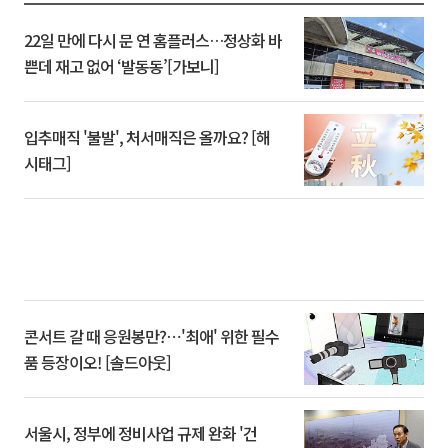
22일 만에 다시 문 연 홈플러스…정상화 바
쁜데 재고 없어 ‘발동동’[가보니]
입추매직 '불발', 처서매직은 올까요? [해
시태그]
콘서트 갈 때 응원봉만?⋯'최애' 위한 필수
품 등장이오! [솔드아웃]
서울시, 정부에 정비사업 규제 완화 '건