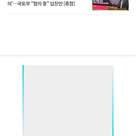
의'⋯국토부 "협의 중" 입장만 [종합]