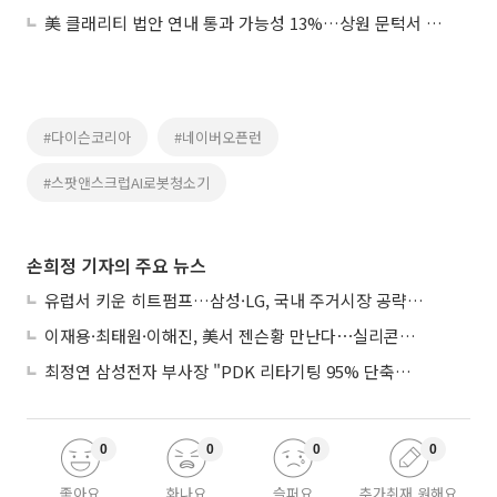
美 클래리티 법안 연내 통과 가능성 13%…상원 문턱서 제동
#다이슨코리아
#네이버오픈런
#스팟앤스크럽AI로봇청소기
손희정 기자의 주요 뉴스
유럽서 키운 히트펌프…삼성·LG, 국내 주거시장 공략 ‘속도’
이재용·최태원·이해진, 美서 젠슨황 만난다⋯실리콘밸리 집결하는 AI리더
최정연 삼성전자 부사장 "PDK 리타기팅 95% 단축…에이전트 AI 시범 활용"
0
0
0
0
좋아요
화나요
슬퍼요
추가취재 원해요