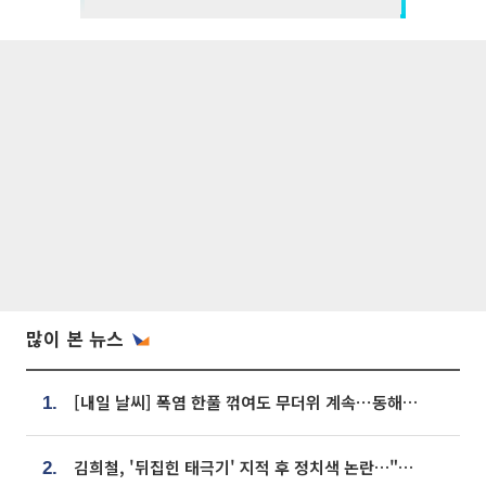
많이 본 뉴스
[내일 날씨] 폭염 한풀 꺾여도 무더위 계속⋯동해안 이틀 연속 비
1.
김희철, '뒤집힌 태극기' 지적 후 정치색 논란…"좌우 떠나 우리나라 국기"
2.