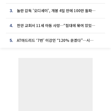
놀란 감독 '오디세이', 개봉 4일 만에 100만 돌파⋯'왕사남' 보다 빠르다
3.
천안 교회서 11세 아동 사망…“침대에 묶여 있었다” 진술 확보
4.
AT마드리드 ‘7번’ 이강인 “120% 쏟겠다”⋯시메오네 감독 “필요한 선수”
5.