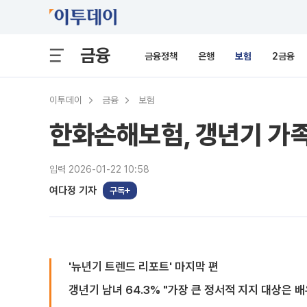
금융
금융정책
은행
보험
2금융
이투데이
금융
보험
한화손해보험, 갱년기 가족
입력 2026-01-22 10:58
여다정 기자
구독
'뉴년기 트렌드 리포트' 마지막 편
갱년기 남녀 64.3% "가장 큰 정서적 지지 대상은 