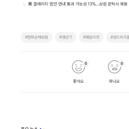
美 클래리티 법안 연내 통과 가능성 13%…상원 문턱서 제동
#한화손해보험
#갱년기
#패밀리셋
#샌드위치
0
0
좋아요
화나요