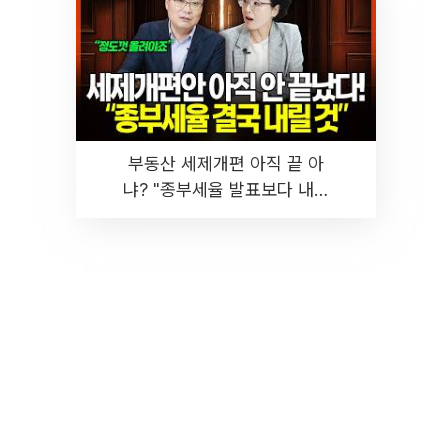
부동산 세제개편 아직 끝 아
냐? "종부세율 발표보다 내릴
것" 장기거주·양도세 전망 I 집
땅지성 I 김인만, 진미윤