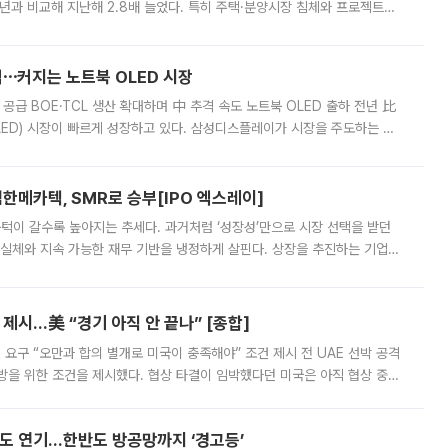
년과 비교해 지난해 2.8배 늘었다. 특히 주택·분양시장 침체와 프로젝트파
 악화가 두드러졌다. 9일 한국건설산업연구원은 ‘2025년 건설업 외감기업
격⋯커지는 노트북 OLED 시장
 공급 BOE·TCL 생산 확대하며 中 추격 속도 노트북 OLED 출하 전년 比
ED) 시장이 빠르게 성장하고 있다. 삼성디스플레이가 시장을 주도하는 가
 확대에 나서면서 노트북 OLED 시장을 둘러싼 경쟁이 치열해지고 있다. 9
한메카텍, SMR로 승부[IPO 엑스레이]
 문턱이 갈수록 높아지는 추세다. 과거처럼 ‘성장성’만으로 시장 선택을 받던
 실체와 지속 가능한 재무 기반을 냉정하게 살핀다. 상장을 추진하는 기업들
를 입증해야 하는 시험대에 섰다. 본지는 상장을 앞둔 기업의 기술 경쟁
제시…美 “경기 아직 안 끝나” [종합]
 요구 “오만과 합의 별개로 미국이 충족해야” 조건 제시 전 UAE 선박 공격
방을 위한 조건을 제시했다. 협상 타결이 임박했다던 미국은 아직 협상 중이
현지시간) 모하마드 바게르 졸가드르 이란 최고국가안보회의 사무총장은 타
품도 연기…한반도 방공망까지 ‘경고등’