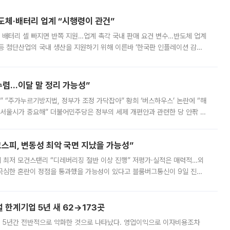
반도체·배터리 업계 “시행령이 관건”
 배터리 셀 빠지면 반쪽 지원…업계 촉각 국내 판매 요건 변수…반도체 업계
등 첨단산업의 국내 생산을 지원하기 위해 이른바 ‘한국판 인플레이션 감축
를 신설했지만, 업계에서는 세부 지원 대상에 따라 정책 효과가 크게 달라
수렴…이달 말 정리 가능성”
없어” “주가누르기방지법, 정부가 조정 가닥잡아” 황희 ‘버스하우스’ 논란에 “해
 서울시가 중요해” 더불어민주당은 정부의 세제 개편안과 관련한 당 안팎 의
에 나서겠다고 예고했다. 민주당은 8월 말 당정 조율을 거친 개편안이
스피, 변동성 최악 국면 지났을 가능성”
 만에 최저 모건스탠리 “디레버리징 절반 이상 진행” 저평가·실적은 매력적…외
든 극심한 혼란이 정점을 통과했을 가능성이 있다고 블룸버그통신이 9일 진단
가 상당 부분 정리된 데다 금융당국의 규제 강화로 고위험 상품 거래도 급감
한계기업 5년 새 62→173곳
 5년간 전반적으로 악화한 것으로 나타났다. 영업이익으로 이자비용조차