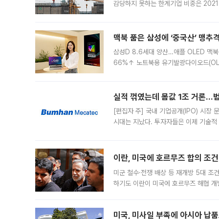
감당하지 못하는 한계기업 비중은 2021
이낸싱(PF) 부담이 집중된 건축 부문의
경영
맥북 품은 삼성에 ‘중국산’ 맹추
삼성D 8.6세대 양산…애플 OLED 맥북
66%↑ 노트북용 유기발광다이오드(OL
운데 중국 BOE와 TCL CSOT도 생산
일 업계에 따르면 삼성
실적 꺾였는데 몸값 1조 거론…범
[편집자 주] 국내 기업공개(IPO) 시장
시대는 지났다. 투자자들은 이제 기술적
은 거시경제 불확실성 속에 실적과 성과
이란, 미국에 호르무즈 합의 조건 
미군 철수·전쟁 배상 등 재개방 5대 조건
하기도 이란이 미국에 호르무즈 해협 개
라며 조심스러운 반응을 보였다. 8일(
미국, 미사일 부족에 아시아 납