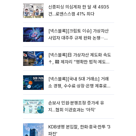
신종피싱 의심계좌 한 달 새 4935
건…로맨스스캠 41% 최다
[넥스블록][크립토 이슈] 가상자산
사업자 대주주 규제 완화 논쟁∙∙∙거
래소 인수∙신규 진입 심사 변수 부상
[넥스블록]日 가상자산 제도화 속도
↑, 韓 제자리 “명확한 법적∙제도적
기반 마련 시급”
[넥스블록][국내 5대 거래소] 거래
소 경쟁, 수수료∙상장∙은행 제휴로
옮겨 붙었다
손보사 민원·분쟁조정 증가세 유
지…협회 이관효과는 ‘아직’
KDB생명 본입찰, 한화·흥국·한투 '3
파전'