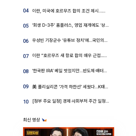
04
이란, 미국에 호르무즈 합의 조건 제시…美 “경기 아직 안 끝나” [종합]
‘회생 D-3주’ 홈플러스, 영업 재개에도 ‘상품 공급망’ 복구가 생존 관건
05
우성빈 기장군수 ‘유튜브 정치’에…국민의힘 군의원들 집단 반발
06
이란 “호르무즈 새 항로 합의 매우 근접...미국 배상 먼저”
07
‘한국판 IRA’ 베일 벗었지만…반도체·배터리 업계 “시행령이 관건”
08
09
美 폴리실리콘 ‘가격 하한선’ 세웠다…K태양광 수혜 기대
[정부 주요 일정] 경제·사회부처 주간 일정 (8월 10일 ~ 8월 14일)
10
최신 영상