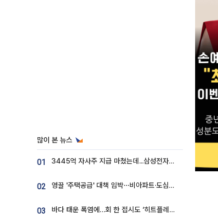
많이 본 뉴스
3445억 자사주 지급 마쳤는데...삼성전자 DX노조, 뒤늦은 '떼쓰기 집회'
01
영끌 '주택공급' 대책 임박⋯비아파트·도심복합까지 총동원
02
바다 태운 폭염에…회 한 접시도 ‘히트플레이션’
03