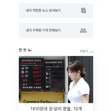
내가 저장한 뉴스 모아보기
내가 구독한 기자 전체보기
한 컷
1410원대 원·달러 환율, 10개