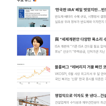
주요 뉴스
‘한국판 IRA’ 베일 벗었지만…
반도체·배터리 수혜 규모, 시행령서 결정
실효성 우려 정부가 반도체와 이차전지 
법(IRA)’으로 불리는 국내생산세액공제
與 “세제개편안 다양한 목소리 
ISA 개편에 “기존 ISA 건드릴 필요 
프닝” 선긋기 “주택공급, 인허가권 지닌
견을 수렴해 당정과 개편안에 대한 조율
블룸버그 “레버리지 거품 빠진 코
VKOSPI, 6월 사상 최고치서 두 달
국인 복귀는 ‘신중’ 한국 증시를 뒤흔
했다. 대규모 반대매매로 레버리지 투자
영업익으로 이자도 못 낸다…건설 
건설업계의 수익성과 재무건전성이 최근