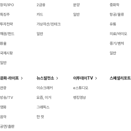
장외/IPO
2금융
분양
중화학
특징주
카드
일반
항공/물류
투자전략
가상자산/핀테크
유통
채권/펀드
일반
의료/바이오
환율
중기/벤처
국제시황
일반
일반
문화·라이프
뉴스발전소
이투데이TV
스페셜리포트
관광
이슈크래커
e스튜디오
방송/TV
요즘, 이거
랭킹영상
영화
그래픽스
음악
한 컷
공연/출판