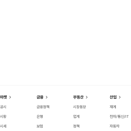
마켓
금융
부동산
산업
공시
금융정책
시장동향
재계
시황
은행
업계
전자/통신/IT
시세
보험
정책
자동차