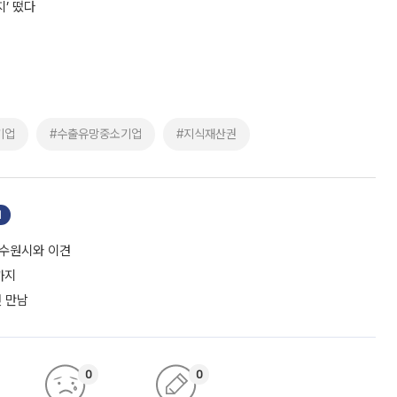
’ 떴다
기업
#수출유망중소기업
#지식재산권
기
 수원시와 이견
까지
첫 만남
0
0