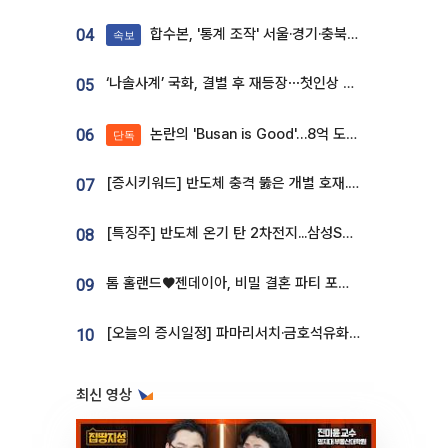
합수본, '통계 조작' 서울·경기·충북 선관위 등 추가 압수수색
04
속보
‘나솔사계’ 국화, 결별 후 재등장⋯첫인상 투표 휩쓸고 ‘인기녀’ 등극
05
논란의 'Busan is Good'…8억 도시브랜드, 용산 대통령실 CI 업체가 수행
06
단독
[증시키워드] 반도체 충격 뚫은 개별 호재...포스코퓨처엠·에코프로·한화솔루션 '눈길'
07
[특징주] 반도체 온기 탄 2차전지...삼성SDI, 장 초반 7% 넘게 껑충
08
톰 홀랜드♥젠데이아, 비밀 결혼 파티 포착⋯호텔 대관비만 9억
09
[오늘의 증시일정] 파마리서치·금호석유화학·코오롱인더·상상인증권 등
10
최신 영상