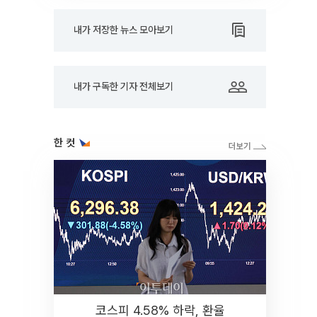
내가 저장한 뉴스 모아보기
내가 구독한 기자 전체보기
한 컷
코스피 4.58% 하락, 환율