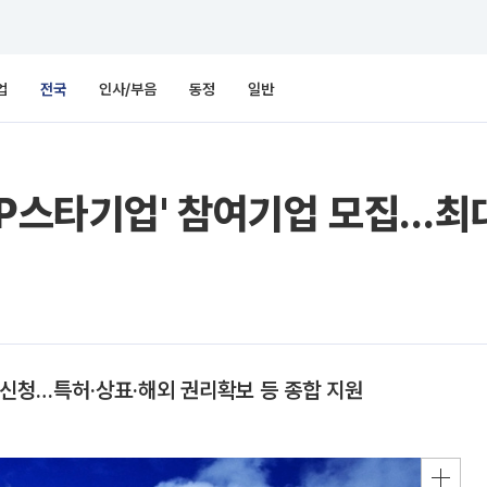
업
전국
인사/부음
동정
일반
IP스타기업' 참여기업 모집…최
 신청…특허·상표·해외 권리확보 등 종합 지원