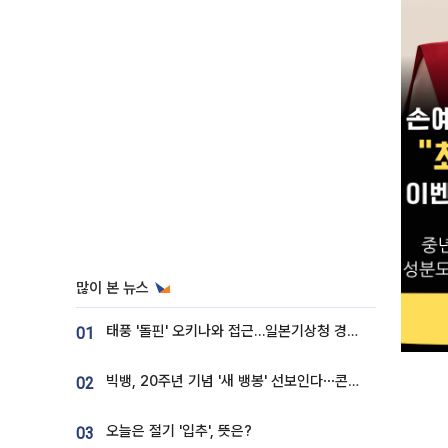
많이 본 뉴스
태풍 '돌핀' 오키나와 접근…일본기상청 경로 업데이트
01
빅뱅, 20주년 기념 '새 뱅봉' 선보인다⋯콘서트 앞두고 팝업 개최
02
오늘은 절기 '입추', 뜻은?
03