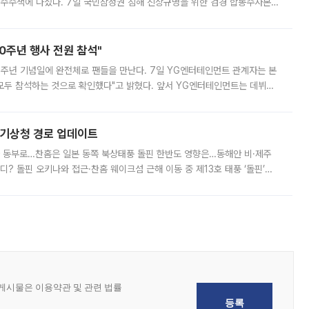
 압수수색에 나섰다. 7일 국민참정권 침해 진상규명을 위한 검경 합동수사본
추가 증거 확보를 위해 중앙선관위, 서울시·경기도·충청북도 선관위, 김포시
10주년 행사 전원 참석"
 10주년 기념일에 완전체로 팬들을 만난다. 7일 YG엔터테인먼트 관계자는 본
 모두 참석하는 것으로 확인했다"고 밝혔다. 앞서 YG엔터테인먼트는 데뷔
사 개최를 공지한 바 있다. 다만 장소를 '8일 오후 서울 모처'로 안내하며 정
본기상청 경로 업데이트
국 동부로…찬홈은 일본 동쪽 북상태풍 돌핀 한반도 영향은…동해안 비·제주
디? 돌핀 오키나와 접근·찬홈 웨이크섬 근해 이동 중 제13호 태풍 ‘돌핀’이
 아마미 지방에 접근하고 있다. 돌핀은 오키나와 부근을 지난 뒤 동중국해