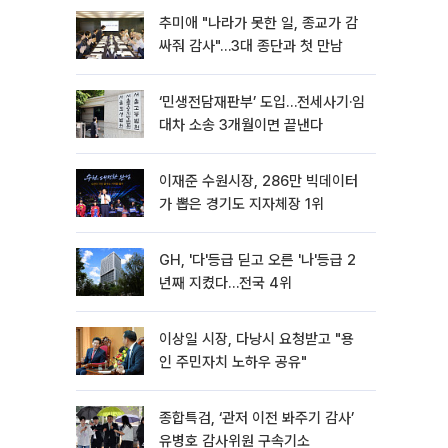
추미애 "나라가 못한 일, 종교가 감
싸줘 감사"…3대 종단과 첫 만남
‘민생전담재판부’ 도입…전세사기·임
대차 소송 3개월이면 끝낸다
이재준 수원시장, 286만 빅데이터
가 뽑은 경기도 지자체장 1위
GH, '다'등급 딛고 오른 '나'등급 2
년째 지켰다…전국 4위
이상일 시장, 다낭시 요청받고 "용
인 주민자치 노하우 공유"
종합특검, ‘관저 이전 봐주기 감사’
유병호 감사위원 구속기소