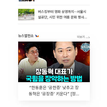
버스킹부터 영화 상영까지⋯서울시
설공단, 시민 위한 여름 문화 행사
마련
뉴스발전소
“한동훈은 ‘공한증’ 낮추고 장
동혁은 ‘공장증’ 키운다” [정치
대학]