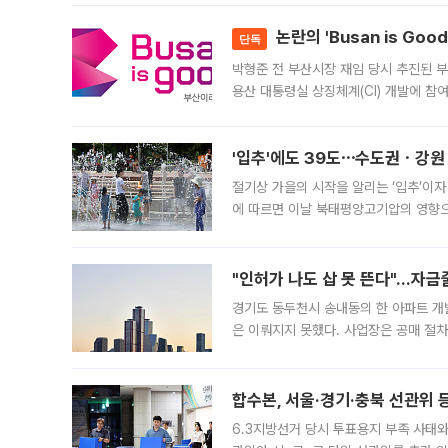
논란의 'Busan is Go
단독
박형준 전 부산시장 재임 당시 추진된 부산
용산 대통령실 상징체계(CI) 개발에 참
도시브랜드 사업이 공개 이후 시민 공감
'입추'에도 39도⋯수도권ㆍ강원
절기상 가을의 시작을 알리는 ‘입추’이자
에 따르면 이날 북태평양고기압의 영향으
도, 낮 최고기온은 31~39도로, 전국
"인허가 나도 삽 못 뜬다"…자금
경기도 동두천시 송내동의 한 아파트 개
은 이뤄지지 못했다. 사업장은 공매 절차
3차 공매까지 진행됐으나 모두 유찰됐다.
후
합수본, 서울·경기·충북 선관위 등
6.3지방선거 당시 투표용지 부족 사태