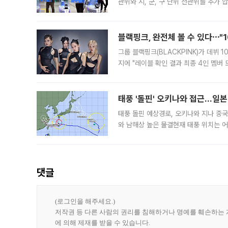
관위와 시, 군, 구 단위 선관위를 추가
부(김태훈 서울중앙지검 3차장검사)는 
블랙핑크, 완전체 볼 수 있다⋯"
그룹 블랙핑크(BLACKPINK)가 데뷔
지에 "레이블 확인 결과 최종 4인 멤버
10주년을 이틀 앞둔 6일 10주년 기념행
확한
태풍 '돌핀' 오키나와 접근…일
태풍 돌핀 예상경로, 오키나와 지나 중
와 남해상 높은 물결현재 태풍 위치는 어
강한 세력을 유지한 채 일본 오키나와와
댓글