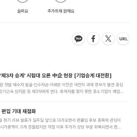
슬퍼요
추가취재 원해요
제3자 승계’ 시험대 오른 中企 현장 [기업승계 대전환]
지원 첫발 매수자 발굴·인수자금·거래망 이전은 여전히 과제 정부가 혈연 중심
장기근속 임직원 등 제3자에게 연다. 후계자를 찾지 못한 중소기업이 폐업
해 기술과 일자리를 남기도록 하겠다는 취지다. 다만 세금 감면만으로 거래를
에 편입 기대 재점화
월 정기 리뷰 발표가 일주일 앞으로 다가오면서 편출입 후보 종목에 관심이
 시가총액이 크게 흔들렸지만 저점 이후 주가가 상당 부분 회복되면서 편입
다시 부각되고 있다. 7일 금융투자업계에 따르면 MSCI는 한국시간으로 오는