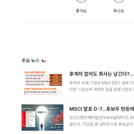
좋아요
화나요
주요 뉴스
후계자 없어도 회사는 남긴다?…‘
후계자 부재 기업에 M&A·EBO 세제 
이던 기업승계 세제의 문을 동종기업과 
대신 M&A나 임직원 인수(EBO)를 통
늘
MSCI 발표 D-7…후보주 반등
모건스탠리캐피털인터내셔널(MSCI) 8
쏠린다. 지난달 말 급락장으로 후보군의
가능성과 지수 추종 자금 유입 기대가 