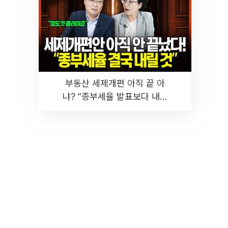
부동산 세제개편 아직 끝 아
냐? "종부세율 발표보다 내릴
것" 장기거주·양도세 전망 I 집
땅지성 I 김인만, 진미윤