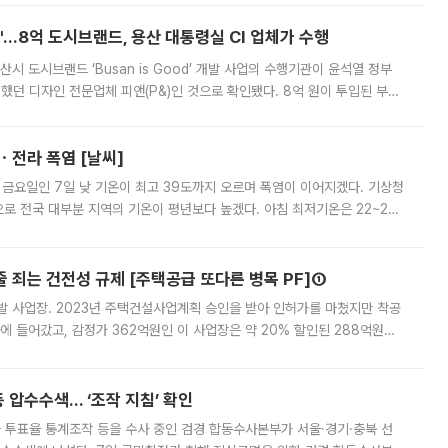
od'…8억 도시브랜드, 용산 대통령실 CI 업체가 수행
시 도시브랜드 ‘Busan is Good’ 개발 사업의 수행기관이 윤석열 정부
여했던 디자인 전문업체 피앤(P&)인 것으로 확인됐다. 8억 원이 투입된 부산
 부족과 디자인 정체성 논란에 휩싸였던 만큼, 사업 선정 과정과 결과물에
ㆍ전라 폭염 [날씨]
 금요일인 7일 낮 기온이 최고 39도까지 오르며 폭염이 이어지겠다. 기상청
로 전국 대부분 지역의 기온이 평년보다 높겠다. 아침 최저기온은 22~27
 대부분 지역에 폭염특보가 발효된 가운데 최고체감온도는 35도 안팎까지 올라
줄 죄는 건전성 규제 [주택공급 또다른 병목 PF]①
발 사업장. 2023년 주택건설사업계획 승인을 받아 인허가를 마쳤지만 착공
에 들어갔고, 감정가 362억원인 이 사업장은 약 20% 할인된 288억원에
 현재는 4차 공매를 위한 조건 협의가 진행 중이다. 수도권의 주요 주거 배
 압수수색… ‘조작 지침’ 확인
와 투표율 통계조작 등을 수사 중인 검경 합동수사본부가 서울·경기·충북 선