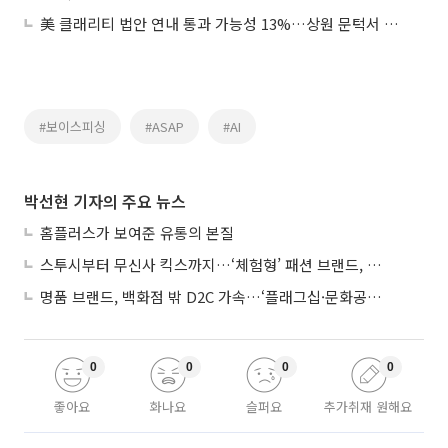
美 클래리티 법안 연내 통과 가능성 13%…상원 문턱서 제동
#보이스피싱
#ASAP
#AI
박선현 기자의 주요 뉴스
홈플러스가 보여준 유통의 본질
스투시부터 무신사 킥스까지…‘체험형’ 패션 브랜드, 잇단 제주행
명품 브랜드, 백화점 밖 D2C 가속…‘플래그십·문화공간’ 전략 눈길
0
0
0
0
좋아요
화나요
슬퍼요
추가취재 원해요