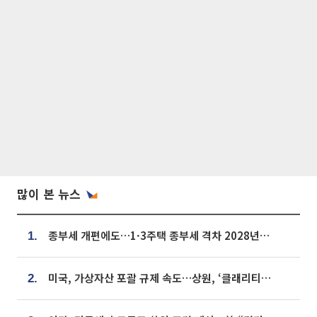
많이 본 뉴스
종부세 개편에도…1·3주택 종부세 격차 2028년부터 확대
1.
미국, 가상자산 포괄 규제 속도…상원, ‘클래리티법’ 9월 절차투표 추진
2.