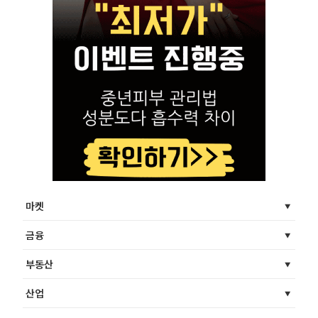
마켓
금융
부동산
산업