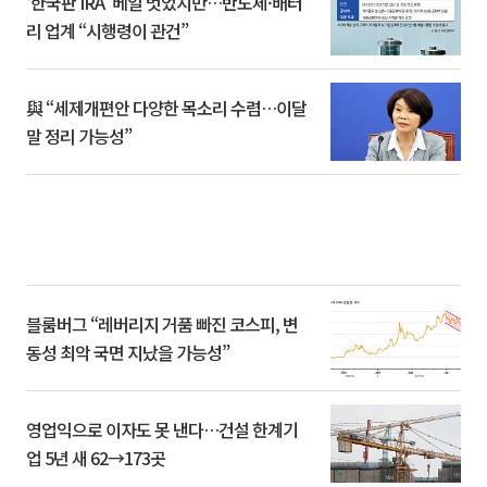
‘한국판 IRA’ 베일 벗었지만…반도체·배터
리 업계 “시행령이 관건”
與 “세제개편안 다양한 목소리 수렴…이달
말 정리 가능성”
블룸버그 “레버리지 거품 빠진 코스피, 변
동성 최악 국면 지났을 가능성”
영업익으로 이자도 못 낸다…건설 한계기
업 5년 새 62→173곳