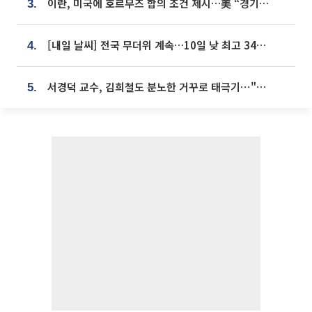
이란, 미국에 호르무즈 합의 조건 제시…美 “경기 아직 안 끝나” [종합]
3.
[내일 날씨] 전국 무더위 계속…10일 낮 최고 34도 육박
4.
서경덕 교수, 김희철도 분노한 거꾸로 태극기⋯"엉터리는 아냐, 아쉬울 뿐"
5.