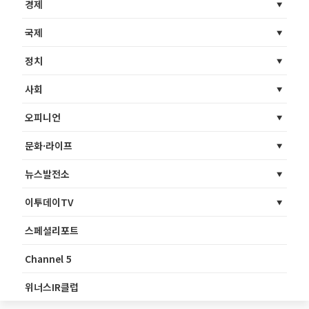
경제
국제
정치
사회
오피니언
문화·라이프
뉴스발전소
이투데이TV
스페셜리포트
Channel 5
위너스IR클럽