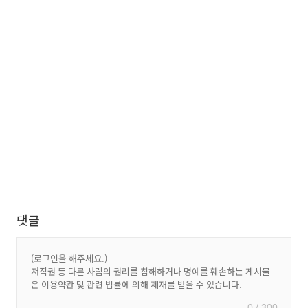
댓글
0 / 300