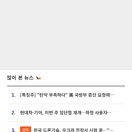
많이 본 뉴스
[특징주] “탄약 부족하다“ 美 국방부 증산 요청에⋯국내 방산주 급등세
1.
현대차·기아, 이번 주 임단협 재개…하청 사용자성 재심도 ‘변수’
2.
한국 드론기술, 우크라 전장서 시험 중…“스타트업 여러 곳 참여”
단독
3.