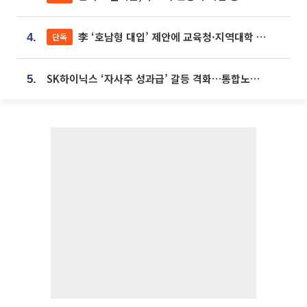
李 ‘호남형 대입’ 제안에 교육청·지역대학 서·논술형 입시 연계 '착수'
단독
4.
SK하이닉스 ‘자사주 성과급’ 갈등 격화…통합노조 출범 움직임
5.