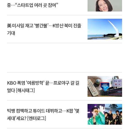
중…“스타트업 여러 곳 참여”
美 미사일 재고 ‘빨간불’…K방산 북미 진출
기대
KBO 폭염 '여름방학' 끝…프로야구 갈 길
멀다 [해시태그]
빅뱅 컴백하고 튜이드 데뷔하고⋯K팝 '몇
세대'세요? [엔터로그]