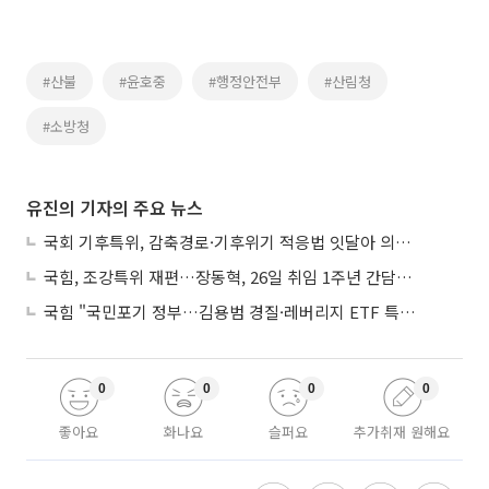
#산불
#윤호중
#행정안전부
#산림청
#소방청
유진의 기자의 주요 뉴스
국회 기후특위, 감축경로·기후위기 적응법 잇달아 의결…폭염 피해엔 ‘기후보험’
국힘, 조강특위 재편…장동혁, 26일 취임 1주년 간담회서 ‘당 운영안’ 발표
국힘 "국민포기 정부…김용범 경질·레버리지 ETF 특검해야"
0
0
0
0
좋아요
화나요
슬퍼요
추가취재 원해요