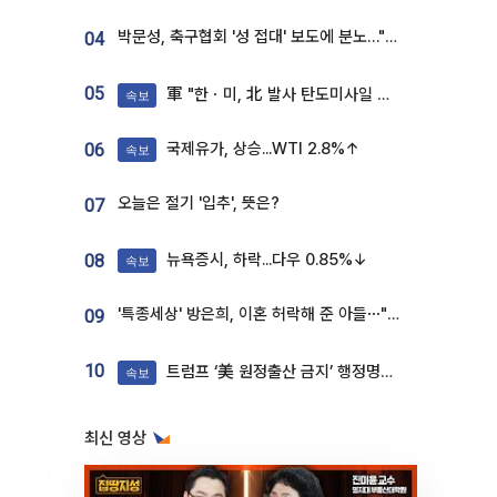
박문성, 축구협회 '성 접대' 보도에 분노…"다 말아먹으려고 작정했나"
04
05
軍 "한ㆍ미, 北 발사 탄도미사일 제원 정밀분석 중"
속보
국제유가, 상승...WTI 2.8%↑
06
속보
오늘은 절기 '입추', 뜻은?
07
뉴욕증시, 하락...다우 0.85%↓
08
속보
'특종세상' 방은희, 이혼 허락해 준 아들⋯"너무 잘 커줬다" 오열
09
10
트럼프 ‘美 원정출산 금지’ 행정명령 서명
속보
최신 영상