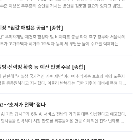
 수준 이상은 주주총회 승인을 거치는 방안을 검토할 필요가 있다고 밝혔다.
배구조와 주주권 강화 논의가 이어지는 가운데, 핵심 연구인력에 대한
 “집값 해법은 공급” [종합]
안” 우려재개발·재건축 활성화 및 비아파트 공급 확대 촉구 정부와 서울시의
정부가 고가주택과 비거주 1주택자 등의 세 부담을 높여 수요를 억제하는 카
키울 것이라며 세금이 아닌 공급이 근본적인 처방이라고 전면 반박했다.
방·전력망 확충 등 예산 반영 주문 [종합]
과 관련해 "사실상 국가적인 기후 재난"이라며 취약계층 보호와 야외 노동자
정력을 총동원하라고 지시했다. 아울러 반복되는 극한 기후에 대비해 폭염 대응
영하는 방안도 검토하라고 주문했다. 이 대통령은 이날 폭염·가뭄 대
예고⋯‘초저가 전략’ 접나
 AI 기업 딥시크가 6일 AI 서비스 전반의 가격을 대폭 인상한다고 예고했다.
 경쟁사들을 압박하며 시장 판도를 뒤흔들어온 만큼 이례적인 전략 변화로 평
 이날 공지를 통해 구체적인 인상 폭은 공개하지 않았지만 상당한 수