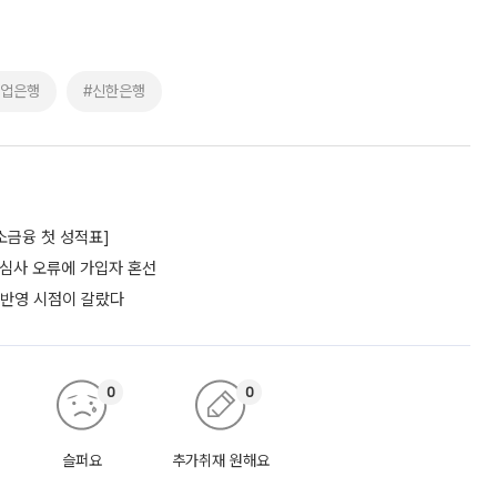
기업은행
#신한은행
소금융 첫 성적표]
…심사 오류에 가입자 혼선
 반영 시점이 갈랐다
0
0
슬퍼요
추가취재 원해요