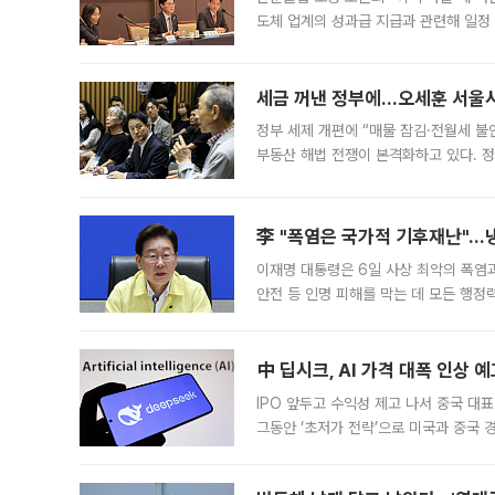
도체 업계의 성과급 지급과 관련해 일정
최근 상법·자본시장법 개정으로 기업 지
세금 꺼낸 정부에…오세훈 서울시장
정부 세제 개편에 “매물 잠김·전월세 불
부동산 해법 전쟁이 본격화하고 있다. 
드를 꺼내자 서울시는 전·월세 부담만 
李 "폭염은 국가적 기후재난"…냉
이재명 대통령은 6일 사상 최악의 폭염
안전 등 인명 피해를 막는 데 모든 행
인프라 확충 계획을 내년도 예산안에 반
中 딥시크, AI 가격 대폭 인상 
IPO 앞두고 수익성 제고 나서 중국 대표
그동안 ‘초저가 전략’으로 미국과 중국
가된다. 블룸버그통신에 따르면 딥시크는