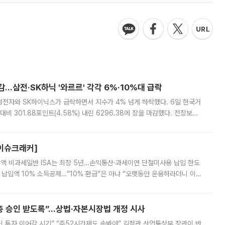
감…삼전·SK하닉 '와르르' 각각 6%·10%대 급락
삼성전자와 SK하이닉스가 급락하면서 지수가 4% 넘게 하락했다. 6일 한국거
비 301.88포인트(4.58%) 내린 6296.38에 장을 마감했다. 전장보다
스피는 장중 한때 6550.94까지 오르기도 했으나 6238.32까지 밀리기도 했
[이슈크래커]
 전액 비과세일반 ISA는 최장 5년…손익통산·과세이연 단절미사용 납입 한도
납입액 10% 소득공제…“10% 환급”은 아냐 “오랫동안 운용하라더니 이제
 ‘만능 절세 통장’으로 불리는 개인종합자산관리계좌(ISA)가 두 갈래로 개
주총 승인 받도록”…상법·자본시장법 개정 시사
닌 투자 이어갈 시기” “주52시간제도 손봐야” 김정관 산업통상부 장관이 반