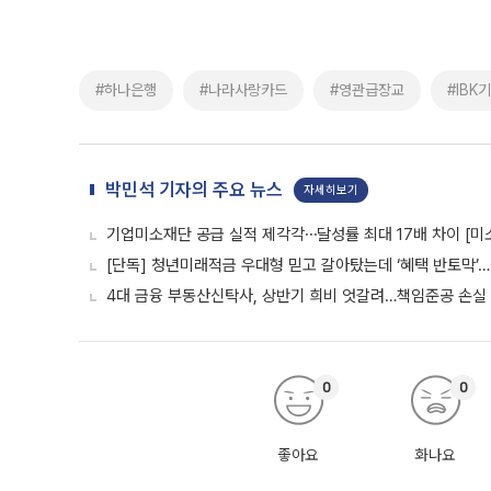
#하나은행
#나라사랑카드
#영관급장교
#IBK
박민석 기자의 주요 뉴스
자세히보기
기업미소재단 공급 실적 제각각⋯달성률 최대 17배 차이 [미
[단독] 청년미래적금 우대형 믿고 갈아탔는데 ‘혜택 반토막’
4대 금융 부동산신탁사, 상반기 희비 엇갈려…책임준공 손실
0
0
좋아요
화나요