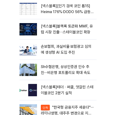
[넥스블록][인기 검색 코인 톱15]
Heima 176%·DODO 56% 급등…
대형주 속 고변동 알트 부각
[넥스블록]블랙록 토큰화 MMF, 유
럽 시장 진출∙∙∙스테이블코인 확장
손보협회, 과실비율·보험광고 심의
에 생성형 AI 도입 추진
Sh수협은행, 상상인증권 인수 추
진⋯비은행 포트폴리오 확대 속도
[넥스블록]테더ㆍ써클, 엇갈린 스테
이블코인 2분기 실적
"한국형 금융지주 세운다"⋯
단독
라이나생명, 대주주 변경으로 지주