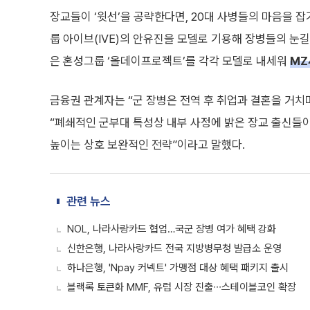
장교들이 ‘윗선’을 공략한다면, 20대 사병들의 마음을 잡
룹 아이브(IVE)의 안유진을 모델로 기용해 장병들의 눈길
은 혼성그룹 ‘올데이프로젝트’를 각각 모델로 내세워
MZ
금융권 관계자는 “군 장병은 전역 후 취업과 결혼을 거치
“폐쇄적인 군부대 특성상 내부 사정에 밝은 장교 출신들이
높이는 상호 보완적인 전략”이라고 말했다.
관련 뉴스
NOL, 나라사랑카드 협업…국군 장병 여가 혜택 강화
신한은행, 나라사랑카드 전국 지방병무청 발급소 운영
하나은행, 'Npay 커넥트' 가맹점 대상 혜택 패키지 출시
블랙록 토큰화 MMF, 유럽 시장 진출∙∙∙스테이블코인 확장