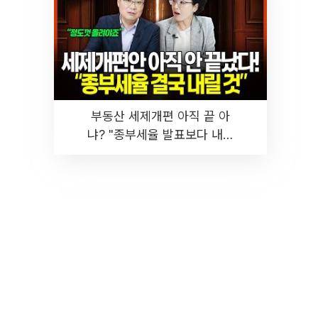
부동산 세제개편 아직 끝 아
냐? "종부세율 발표보다 내릴
것" 장기거주·양도세 전망 I 집
땅지성 I 김인만, 진미윤