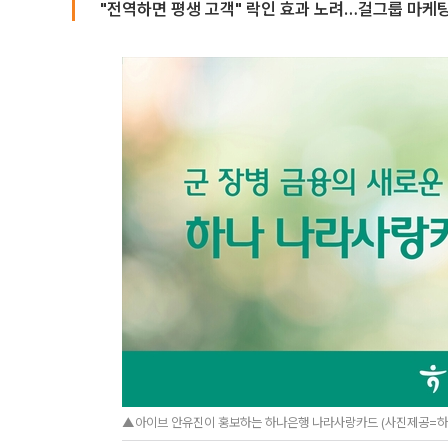
"전역하면 평생 고객" 락인 효과 노려…걸그룹 마케
▲아이브 안유진이 홍보하는 하나은행 나라사랑카드 (사진제공=하