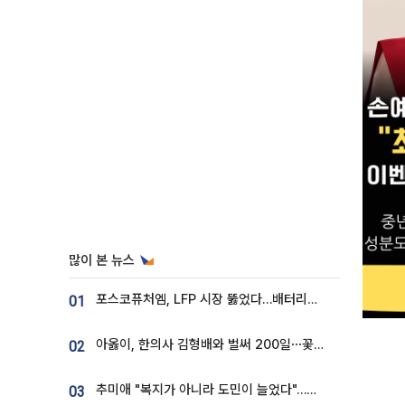
많이 본 뉴스
포스코퓨처엠, LFP 시장 뚫었다…배터리사와 대규모 장기 공급 합의
01
아옳이, 한의사 김형배와 벌써 200일⋯꽃다발 들고 "프러포즈 아냐"
02
추미애 "복지가 아니라 도민이 늘었다"…재정난 책임론 정면돌파
03