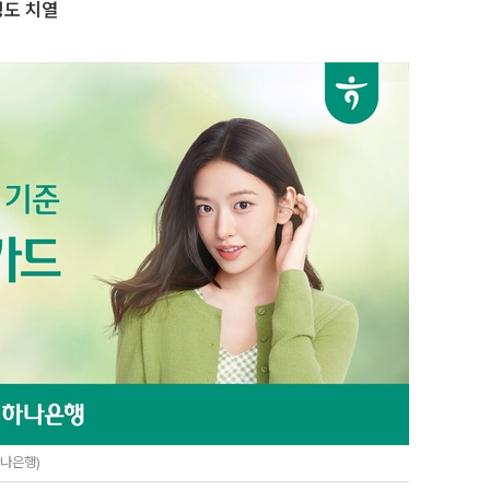
팅도 치열
나은행)