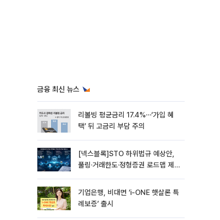
금융 최신 뉴스
리볼빙 평균금리 17.4%⋯‘가입 혜
택’ 뒤 고금리 부담 주의
[넥스블록]STO 하위법규 예상안,
풀링·거래한도·정형증권 로드맵 제
시
기업은행, 비대면 ‘i-ONE 햇살론 특
례보증’ 출시