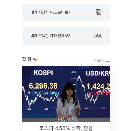
내가 저장한 뉴스 모아보기
내가 구독한 기자 전체보기
한 컷
코스피 4.58% 하락, 환율