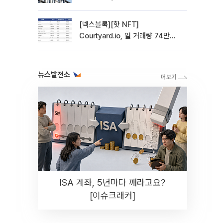
사 전환 첫발
[넥스블록][핫 NFT]
Courtyard.io, 일 거래량 74만
5040달러… 바닥가 5달러
뉴스발전소
ISA 계좌, 5년마다 깨라고요?
[이슈크래커]