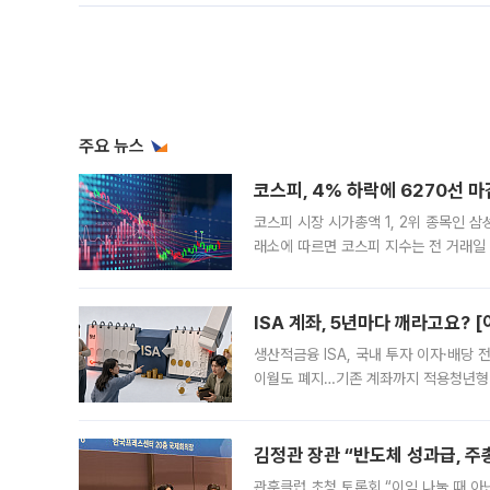
주요 뉴스
코스피, 4% 하락에 6270선 마
코스피 시장 시가총액 1, 2위 종목인 
래소에 따르면 코스피 지수는 전 거래일 대
1.81% 내린 6478.75에 출발한 코
다. 이날 오전
ISA 계좌, 5년마다 깨라고요? 
생산적금융 ISA, 국내 투자 이자·배당
이월도 폐지…기존 계좌까지 적용청년형 
는 5년마다 계좌를 해지하라는 건가요?”
편을
김정관 장관 “반도체 성과급, 
관훈클럽 초청 토론회 “이익 나눌 때 아