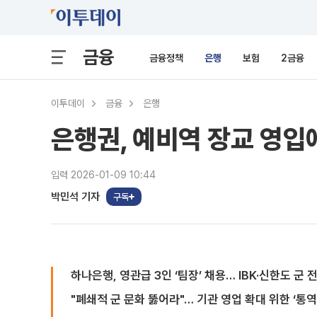
금융
금융정책
은행
보험
2금융
이투데이
금융
은행
은행권, 예비역 장교 영
입력 2026-01-09 10:44
박민석 기자
구독
하나은행, 영관급 3인 ‘팀장’ 채용… IBK·신한도 군 전
"폐쇄적 군 문화 뚫어라"… 기관 영업 확대 위한 ‘통역