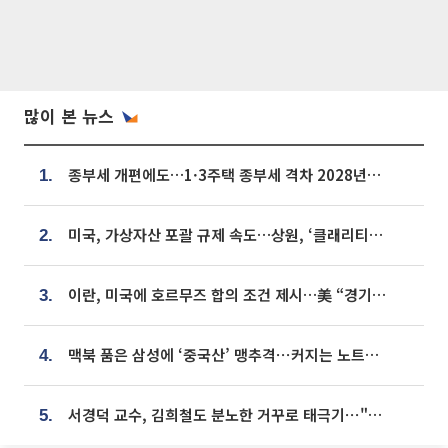
많이 본 뉴스
종부세 개편에도…1·3주택 종부세 격차 2028년부터 확대
1.
미국, 가상자산 포괄 규제 속도…상원, ‘클래리티법’ 9월 절차투표 추진
2.
이란, 미국에 호르무즈 합의 조건 제시…美 “경기 아직 안 끝나” [종합]
3.
맥북 품은 삼성에 ‘중국산’ 맹추격⋯커지는 노트북 OLED 시장
4.
서경덕 교수, 김희철도 분노한 거꾸로 태극기⋯"엉터리는 아냐, 아쉬울 뿐"
5.