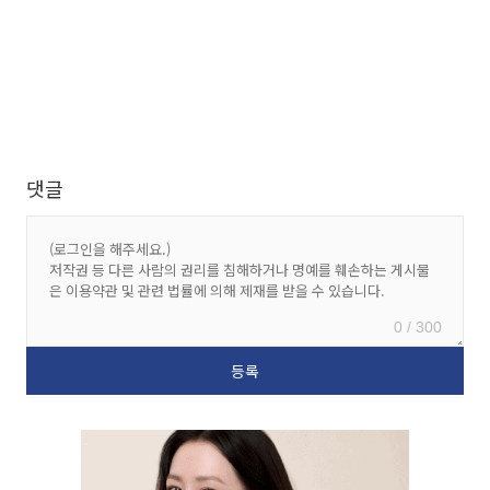
댓글
0 / 300