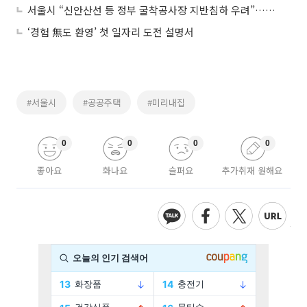
서울시 “신안산선 등 정부 굴착공사장 지반침하 우려”…GPR 결과 국토부 공유
‘경험 無도 환영’ 첫 일자리 도전 설명서
#서울시
#공공주택
#미리내집
0
0
0
0
좋아요
화나요
슬퍼요
추가취재 원해요