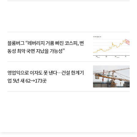
블룸버그 “레버리지 거품 빠진 코스피, 변
동성 최악 국면 지났을 가능성”
영업익으로 이자도 못 낸다…건설 한계기
업 5년 새 62→173곳