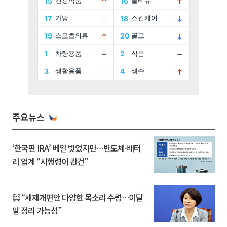
주요뉴스
‘한국판 IRA’ 베일 벗었지만…반도체·배터
리 업계 “시행령이 관건”
與 “세제개편안 다양한 목소리 수렴…이달
말 정리 가능성”