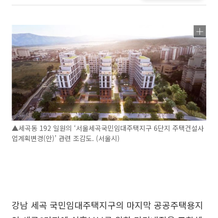
▲세곡동 192 일원의 ‘서울세곡국민임대주택지구 6단지 주택건설사
업계획변경(안)’ 관련 조감도. (서울시)
강남 세곡 국민임대주택지구의 마지막 공공주택용지