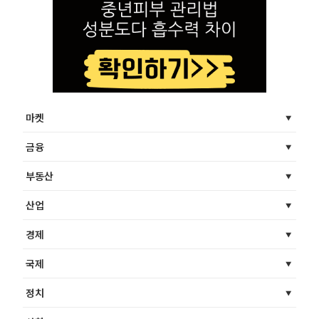
마켓
금융
부동산
산업
경제
국제
정치