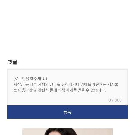
댓글
0 / 300