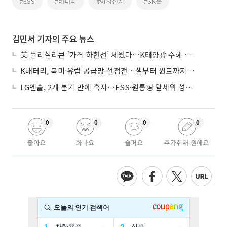
#ESS
#배터리
#이차전지
#SK온
김민서 기자의 주요 뉴스
美 폴리실리콘 ‘가격 하한선’ 세웠다…K태양광 수혜 기대
K배터리, 북미·유럽 공급망 선점전…셀부터 원료까지 현지화
LG엔솔, 2개 분기 만에 흑자…ESS·원통형 앞세워 성장 가속
0
0
0
0
좋아요
화나요
슬퍼요
추가취재 원해요