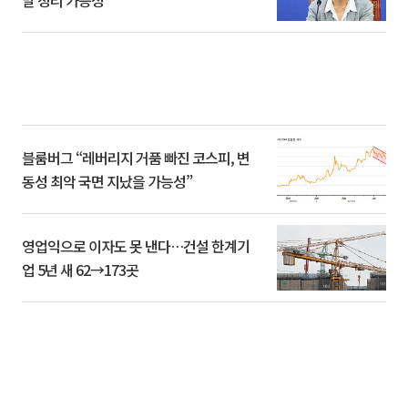
블룸버그 “레버리지 거품 빠진 코스피, 변
동성 최악 국면 지났을 가능성”
영업익으로 이자도 못 낸다…건설 한계기
업 5년 새 62→173곳