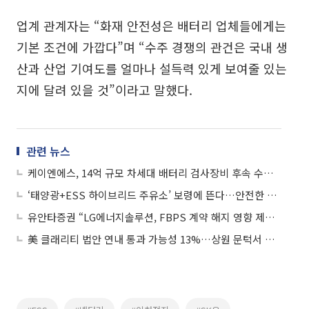
업계 관계자는 “화재 안전성은 배터리 업체들에게는
기본 조건에 가깝다”며 “수주 경쟁의 관건은 국내 생
산과 산업 기여도를 얼마나 설득력 있게 보여줄 있는
지에 달려 있을 것”이라고 말했다.
관련 뉴스
케이엔에스, 14억 규모 차세대 배터리 검사장비 후속 수주…"미래 모빌리티 수요 확대 기대"
‘태양광+ESS 하이브리드 주유소’ 보령에 뜬다…안전한 ESS로 샌드박스 통과
유안타증권 “LG에너지솔루션, FBPS 계약 해지 영향 제한적…ESS·46파이 성장 로드맵 유지”
美 클래리티 법안 연내 통과 가능성 13%…상원 문턱서 제동