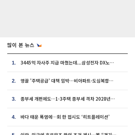
많이 본 뉴스
3445억 자사주 지급 마쳤는데...삼성전자 DX노조, 뒤늦은 '떼쓰기 집회'
1.
영끌 '주택공급' 대책 임박⋯비아파트·도심복합까지 총동원
2.
종부세 개편에도…1·3주택 종부세 격차 2028년부터 확대
3.
바다 태운 폭염에…회 한 접시도 ‘히트플레이션’
4.
이란, 미국에 호르무즈 합의 조건 제시…美 “경기 아직 안 끝나” [종합]