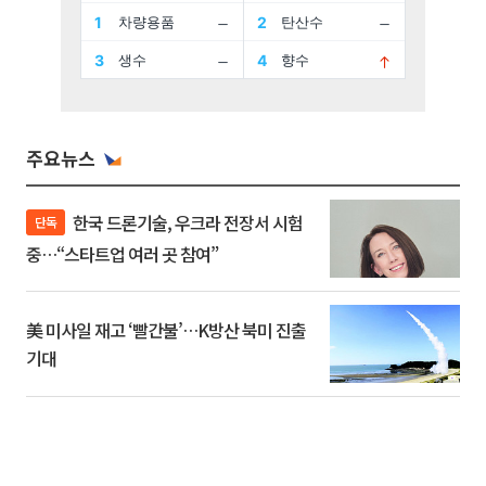
주요뉴스
한국 드론기술, 우크라 전장서 시험
단독
중…“스타트업 여러 곳 참여”
美 미사일 재고 ‘빨간불’…K방산 북미 진출
기대