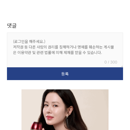
댓글
0 / 300