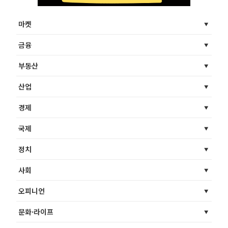
마켓
금융
부동산
산업
경제
국제
정치
사회
오피니언
문화·라이프