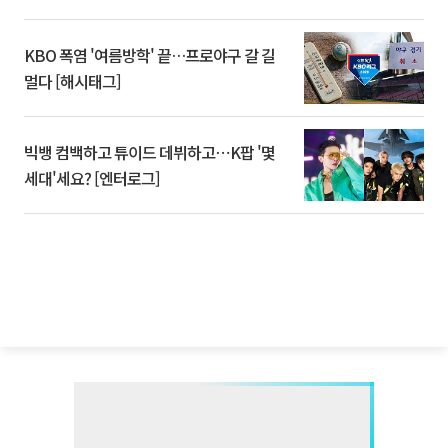
KBO 폭염 '여름방학' 끝…프로야구 갈 길
멀다 [해시태그]
빅뱅 컴백하고 튜이드 데뷔하고⋯K팝 '몇
세대'세요? [엔터로그]