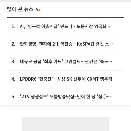
많이 본 뉴스
AI, ‘영구적 하층계급’ 만드나…노동시장 양극화 경고
1.
한화생명, 젠지에 2-1 역전승⋯KeSPA컵 결선 스테이지 2 직행
2.
대규모 공급 ‘최후 카드’ 그린벨트⋯관건은 ‘속도’ [주택공급 승부수의 조건]
3.
LPDDR6 ‘한중전’…삼성·SK 선두에 CXMT 맹추격
4.
'2TV 생생정보' 오늘방송맛집- 민어 한 상 '청○○○' vs 전복 한 상 '명○'
5.