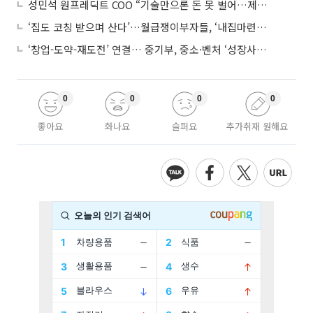
성민석 원프레딕트 COO “기술만으론 돈 못 벌어…제조 AI도 제품 돼야”
‘집도 코칭 받으며 산다’…월급쟁이부자들, ‘내집마련’ 신청 증가세
‘창업-도약-재도전’ 연결… 중기부, 중소·벤처 ‘성장사다리’ 짓는다
0
0
0
0
좋아요
화나요
슬퍼요
추가취재 원해요