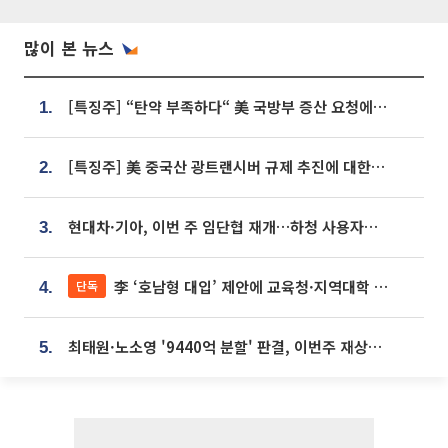
많이 본 뉴스
[특징주] “탄약 부족하다“ 美 국방부 증산 요청에⋯국내 방산주 급등세
1.
[특징주] 美 중국산 광트랜시버 규제 추진에 대한광통신 등 광통신株 강세
2.
현대차·기아, 이번 주 임단협 재개…하청 사용자성 재심도 ‘변수’
3.
李 ‘호남형 대입’ 제안에 교육청·지역대학 서·논술형 입시 연계 '착수'
단독
4.
최태원·노소영 '9440억 분할' 판결, 이번주 재상고 여부 주목
5.