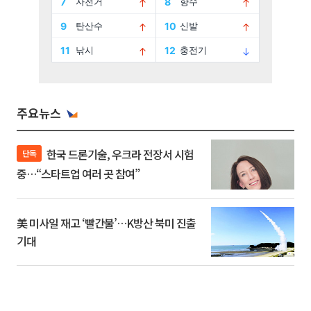
주요뉴스
한국 드론기술, 우크라 전장서 시험
단독
중…“스타트업 여러 곳 참여”
美 미사일 재고 ‘빨간불’…K방산 북미 진출
기대