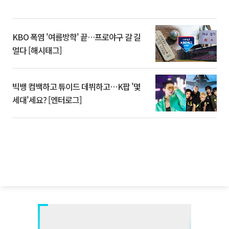
KBO 폭염 '여름방학' 끝…프로야구 갈 길
멀다 [해시태그]
빅뱅 컴백하고 튜이드 데뷔하고⋯K팝 '몇
세대'세요? [엔터로그]