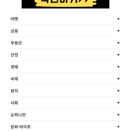
마켓
금융
부동산
산업
경제
국제
정치
사회
오피니언
문화·라이프