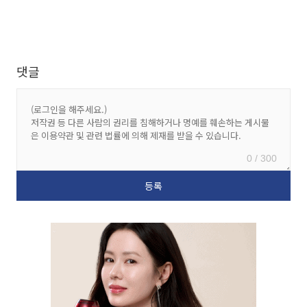
댓글
0 / 300