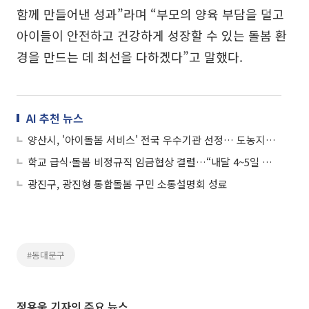
함께 만들어낸 성과”라며 “부모의 양육 부담을 덜고
아이들이 안전하고 건강하게 성장할 수 있는 돌봄 환
경을 만드는 데 최선을 다하겠다”고 말했다.
AI 추천 뉴스
양산시, '아이돌봄 서비스' 전국 우수기관 선정… 도농지역 돌봄정책 모범 사례로
학교 급식·돌봄 비정규직 임금협상 결렬…“내달 4~5일 급식·돌봄 중단 불가피”
광진구, 광진형 통합돌봄 구민 소통설명회 성료
#동대문구
정용욱 기자의 주요 뉴스