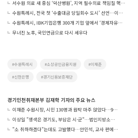
서수원 의료 새 중심 ‘덕산병원’, 지역 필수의료 책임질 핵심 거점으로 부상
수원특례시, 전국 첫 ‘수출대금 당일회수 도시’ 선언…이재준 시장, 중소기업 수출방식 자체를 바꾸다
수원특례시, IBK기업은행 300개 기업 앞에서 ‘경제자유구역’ 전면 선언
무너진 노후, 국민연금으로 다시 세우다
#수원특례시
#소상공인금융지원
#이재준
#신한은행
#경기신용보증재단
경기인천취재본부 김재학 기자의 주요 뉴스
이재준 수원시장, 시민 130명과 원탁 마주 앉았다…9월 비전선포 마지막 관문
이상일 "생색은 경기도, 부담은 시·군"…법인지방소득세 공동세원화 직격
"소 취하하겠다"는데도 고발했다…안민석, 교사 편에서 물러서지 않았다