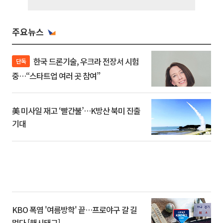
주요뉴스
한국 드론기술, 우크라 전장서 시험
단독
중…“스타트업 여러 곳 참여”
美 미사일 재고 ‘빨간불’…K방산 북미 진출
기대
KBO 폭염 '여름방학' 끝…프로야구 갈 길
멀다 [해시태그]