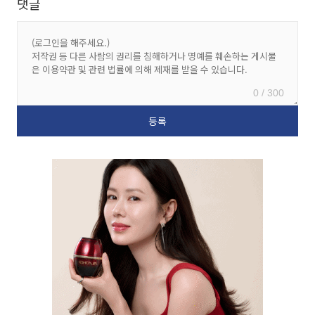
댓글
0 / 300