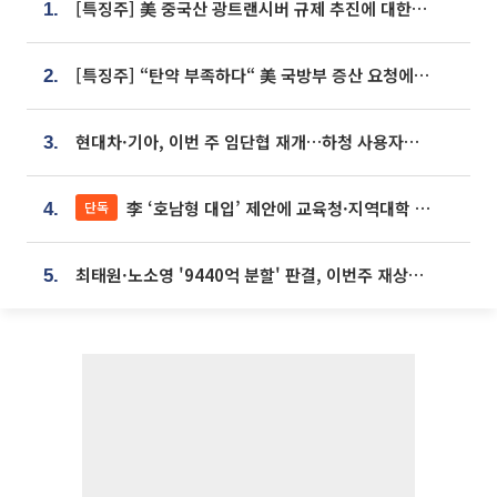
[특징주] 美 중국산 광트랜시버 규제 추진에 대한광통신 등 광통신株 강세
1.
[특징주] “탄약 부족하다“ 美 국방부 증산 요청에⋯국내 방산주 급등세
2.
현대차·기아, 이번 주 임단협 재개…하청 사용자성 재심도 ‘변수’
3.
李 ‘호남형 대입’ 제안에 교육청·지역대학 서·논술형 입시 연계 '착수'
단독
4.
최태원·노소영 '9440억 분할' 판결, 이번주 재상고 여부 주목
5.