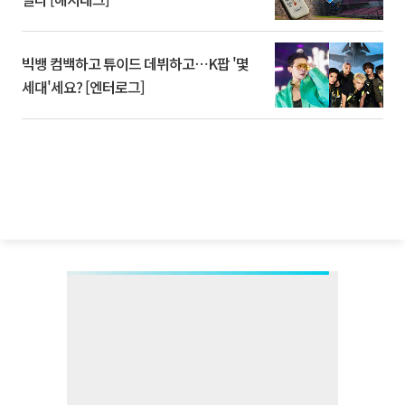
빅뱅 컴백하고 튜이드 데뷔하고⋯K팝 '몇
세대'세요? [엔터로그]