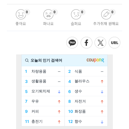
0
0
0
0
좋아요
화나요
슬퍼요
추가취재 원해요