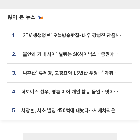
많이 본 뉴스
'2TV 생생정보' 오늘방송맛집- 배우 강성진 단골! 쌀국수ㆍ푸팟퐁 커리 맛집 '블○○○'
1.
'불안과 기대 사이' 널뛰는 SK하이닉스…증권가 "HBM4·LTA 기반 펀터멘털 견고"
2.
'나혼산' 류혜영, 고경표와 16년산 우정…"자취방서 부모님과 마주쳐"
3.
더보이즈 선우, 영훈 이어 개인 활동 돌입⋯앳에어리어와 전속계약
4.
서장훈, 서초 빌딩 450억에 내놨다⋯시세차익은
5.