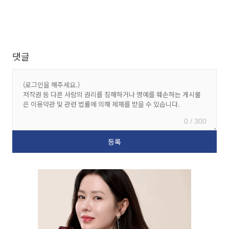
댓글
0 / 300