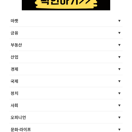
마켓
금융
부동산
산업
경제
국제
정치
사회
오피니언
문화·라이프