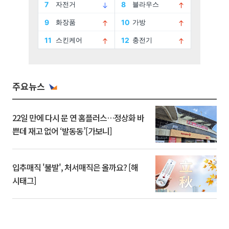
주요뉴스
22일 만에 다시 문 연 홈플러스…정상화 바
쁜데 재고 없어 ‘발동동’[가보니]
입추매직 '불발', 처서매직은 올까요? [해
시태그]