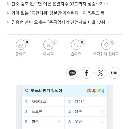
탄소 감축 없으면 여름 온열지수 33도까지 상승⋯기상청, 2100년 미래전망
기약 없는 '극한더위' 당분간 계속된다⋯다음주도 폭염·열대야 지속
김용범 만난 오세훈 "준공업지역 산업시설 비율 낮춰 공급 늘려야"
0
0
0
0
좋아요
화나요
슬퍼요
추가취재 원해요