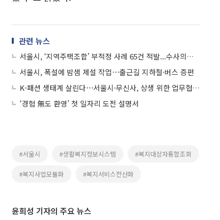
관련 뉴스
서울시, ‘지역주택조합’ 부적정 사례 65건 적발...수사의뢰 등 사법조치
서울시, 폭설에 밤샘 제설 작업⋯출근길 지하철·버스 증편
K-패션 생태계 살린다⋯서울시·무신사, 상생 위한 업무협약 체결
‘경험 無도 환영’ 첫 일자리 도전 설명서
#서울시
#생활복지정보시스템
#복지대상자통합조회
#복지사업모듈화
#복지서비스전산화
윤희성 기자의 주요 뉴스