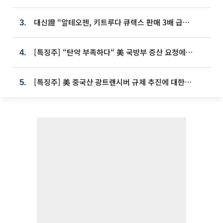
대신證 “알테오젠, 키트루다 큐렉스 판매 3배 급증…목표가 41만원 상향”
3.
[특징주] “탄약 부족하다“ 美 국방부 증산 요청에⋯국내 방산주 급등세
4.
[특징주] 美 중국산 광트랜시버 규제 추진에 대한광통신 등 광통신株 강세
5.