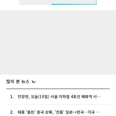
많이 본 뉴스
전장연, 오늘(10일) 서울 지하철 4호선 혜화역 시위…1호선 용산역 무정차
1.
태풍 '돌핀' 중국 상륙, '찬홈' 일본→한국…각국 기상청 예상 경로는?
2.