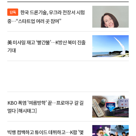
한국 드론기술, 우크라 전장서 시험
단독
중…“스타트업 여러 곳 참여”
美 미사일 재고 ‘빨간불’…K방산 북미 진출
기대
KBO 폭염 '여름방학' 끝…프로야구 갈 길
멀다 [해시태그]
빅뱅 컴백하고 튜이드 데뷔하고⋯K팝 '몇