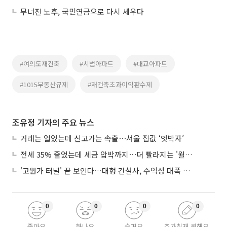
무너진 노후, 국민연금으로 다시 세우다
#여의도재건축
#시범아파트
#대교아파트
#1015부동산규제
#재건축초과이익환수제
조유정 기자의 주요 뉴스
거래는 얼었는데 신고가는 속출⋯서울 집값 ‘엇박자’
전세 35% 줄었는데 세금 압박까지⋯더 빨라지는 '월세화'
'고원가 터널' 끝 보인다…대형 건설사, 수익성 대폭 개선
0
0
0
0
좋아요
화나요
슬퍼요
추가취재 원해요