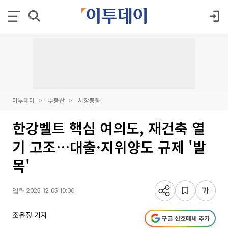
이투데이
부동산
시장동향
한강벨트 핵심 여의도, 재건축 열
기 고조…대출·지위양도 규제 '발
목'
입력 2025-12-05 10:00
조유정 기자
구글 선호매체 추가