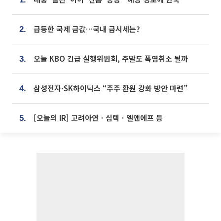
급등한 국제 금값…국내 금시세는?
2.
오늘 KBO 긴급 실행위원회, 주말도 폭염취소 될까
3.
삼성전자·SK하이닉스 “주주 환원 강화 방안 마련”
4.
[오늘의 IR] 고려아연ㆍ심텍ㆍ엘앤에프 등
5.