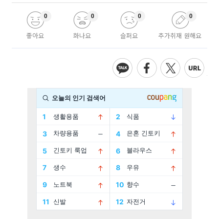
0
0
0
0
좋아요
화나요
슬퍼요
추가취재 원해요