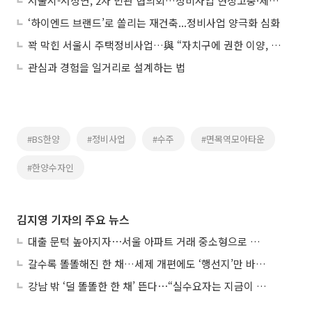
서울시-서정연, 2차 민관 협의회…정비사업 현장고충·제도개선 논의
‘하이엔드 브랜드’로 쏠리는 재건축...정비사업 양극화 심화
꽉 막힌 서울시 주택정비사업…與 “자치구에 권한 이양, 병목현상 해소해야”
관심과 경험을 일거리로 설계하는 법
#BS한양
#정비사업
#수주
#면목역모아타운
#한양수자인
김지영 기자의 주요 뉴스
대출 문턱 높아지자⋯서울 아파트 거래 중소형으로 쏠렸다
갈수록 똘똘해진 한 채…세제 개편에도 ‘행선지’만 바뀐다
강남 밖 ‘덜 똘똘한 한 채’ 뜬다⋯“실수요자는 지금이 기회”