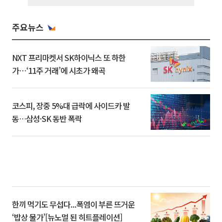
주요뉴스
NXT 프리마켓서 SK하이닉스 또 하한
가⋯‘11주 거래’에 시초가 왜곡
코스피, 장중 5%대 급락에 사이드카 발
동…삼성·SK 동반 폭락
한끼 먹기도 무섭다...폭염이 부른 뜨거운
‘밥상 물가’[뉴노멀 된 히트플레이션]