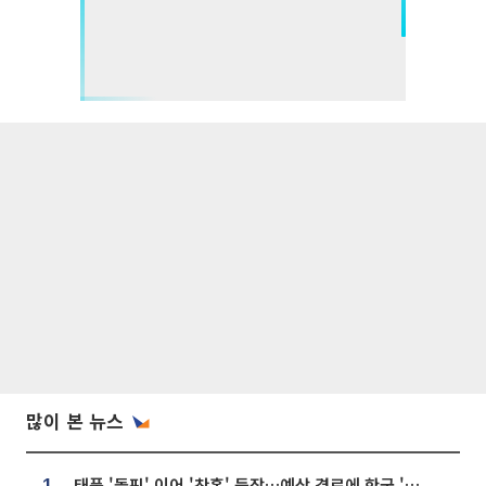
많이 본 뉴스
태풍 '돌핀' 이어 '찬홈' 등장…예상 경로에 한국 '한숨'
1.