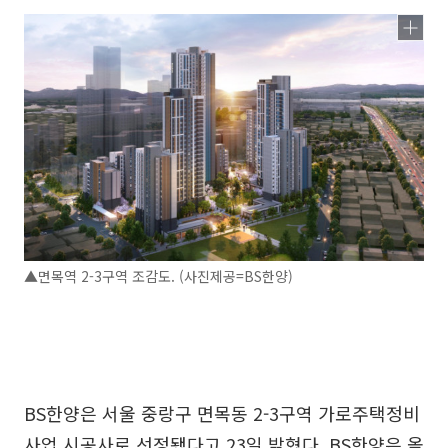
▲면목역 2-3구역 조감도. (사진제공=BS한양)
BS한양은 서울 중랑구 면목동 2-3구역 가로주택정비
사업 시공사로 선정됐다고 23일 밝혔다. BS한양은 올