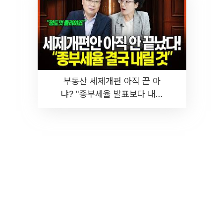
부동산 세제개편 아직 끝 아
냐? "종부세율 발표보다 내릴
것" 장기거주·양도세 전망 I 집
땅지성 I 김인만, 진미윤