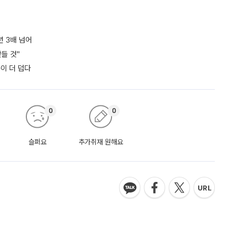
년 3배 넘어
들 것"
쪽이 더 덥다
0
0
슬퍼요
추가취재 원해요