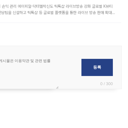
터 손익 관리 에이피알·닥터멜락신도 틱톡샵 라이브방송 강화 글로벌 K뷰티
담팀을 신설하고 틱톡샵 등 글로벌 플랫폼을 통한 라이브 방송 판매 확대에
급하는 데서 한발 더 나아가 방송 기획과 상품 구성, 출연자 섭외, 손익
0 / 300