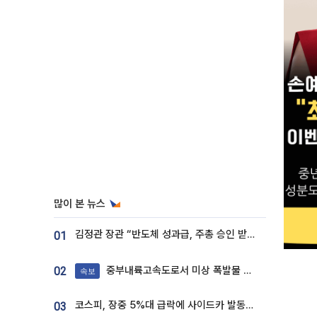
많이 본 뉴스
김정관 장관 “반도체 성과급, 주총 승인 받도록”…상법·자본시장법 개정 시사
01
중부내륙고속도로서 미상 폭발물 발견
02
속보
코스피, 장중 5%대 급락에 사이드카 발동…삼성·SK 동반 폭락
03