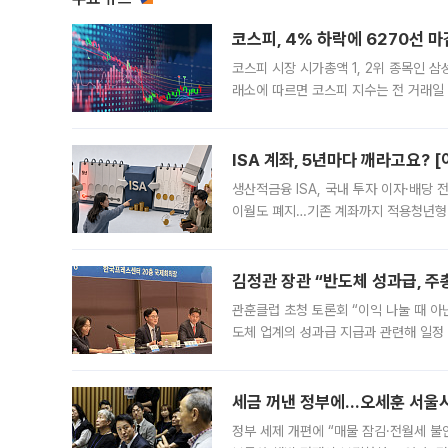
코스피, 4% 하락에 6270선 마
코스피 시장 시가총액 1, 2위 종목인 
래소에 따르면 코스피 지수는 전 거래일 대
1.81% 내린 6478.75에 출발한 코
다. 이날 오전
ISA 계좌, 5년마다 깨라고요? 
생산적금융 ISA, 국내 투자 이자·배당
이월도 폐지…기존 계좌까지 적용청년형 
는 5년마다 계좌를 해지하라는 건가요?”
편을
김정관 장관 “반도체 성과급, 
관훈클럽 초청 토론회 “이익 나눌 때 아
도체 업계의 성과급 지급과 관련해 일정
최근 상법·자본시장법 개정으로 기업 지
세금 꺼낸 정부에…오세훈 서울시장
정부 세제 개편에 “매물 잠김·전월세 불