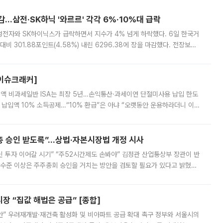
감…삼전·SK하닉 '와르르' 각각 6%·10%대 급락
삼성전자와 SK하이닉스가 급락하면서 지수가 4% 넘게 하락했다. 6일 한국거
비 301.88포인트(4.58%) 내린 6296.38에 장을 마감했다. 전장보다
스피는 장중 한때 6550.94까지 오르기도 했으나 6238.32까지 밀리기도 했
[이슈크래커]
 전액 비과세일반 ISA는 최장 5년…손익통산·과세이연 단절미사용 납입 한도
납입액 10% 소득공제…“10% 환급”은 아냐 “오랫동안 운용하라더니 이제
 ‘만능 절세 통장’으로 불리는 개인종합자산관리계좌(ISA)가 두 갈래로 개
주총 승인 받도록”…상법·자본시장법 개정 시사
닌 투자 이어갈 시기” “주52시간제도 손봐야” 김정관 산업통상부 장관이 반
 수준 이상은 주주총회 승인을 거치는 방안을 검토할 필요가 있다고 밝혔다.
배구조와 주주권 강화 논의가 이어지는 가운데, 핵심 연구인력에 대한
 “집값 해법은 공급” [종합]
안” 우려재개발·재건축 활성화 및 비아파트 공급 확대 촉구 정부와 서울시의