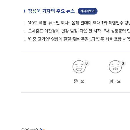
정용욱 기자의 주요 뉴스
자세히보기
'40도 폭염' 뉴노멀 되나…올해 열대야 역대 1위·폭염일수 평
오세훈표 야간경제 '한강 밤핑' 다음 달 시작⋯"새 성장동력 만
'이중 고기압' 영향에 펄펄 끓는 주말…다음 주 서울 포함 서
0
0
좋아요
화나요
주요 뉴스