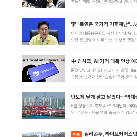
부동산 해법 전쟁이 본격화하고 있다. 
드를 꺼내자 서울시는 전·월세 부담만 
李 "폭염은 국가적 기후재난"…냉
이재명 대통령은 6일 사상 최악의 폭염
안전 등 인명 피해를 막는 데 모든 행
인프라 확충 계획을 내년도 예산안에 반
中 딥시크, AI 가격 대폭 인상 
IPO 앞두고 수익성 제고 나서 중국 대표
그동안 ‘초저가 전략’으로 미국과 중국
가된다. 블룸버그통신에 따르면 딥시크는
반도체 날개 달고 날았다⋯'역대급
6월 상품수지 흑자 478.9억달러 '역대
위'⋯"유가ㆍ환율 영향 출국자 수 감소" 
급 수출 호조가 매달 이어지면서 6월 
대 기
실리콘투, 라이브커머스팀 
단독