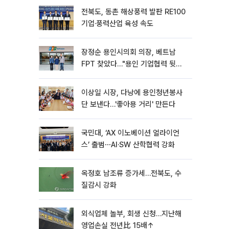
전북도, 동촌 해상풍력 발판 RE100
기업·풍력산업 육성 속도
장정순 용인시의회 의장, 베트남
FPT 찾았다…"용인 기업협력 뒷받
침"
이상일 시장, 다낭에 용인청년봉사
단 보낸다…'좋아용 거리' 만든다
국민대, ‘AX 이노베이션 얼라이언
스’ 출범⋯AI·SW 산학협력 강화
옥정호 남조류 증가세…전북도, 수
질감시 강화
외식업체 놀부, 회생 신청…지난해
영업손실 전년比 15배↑