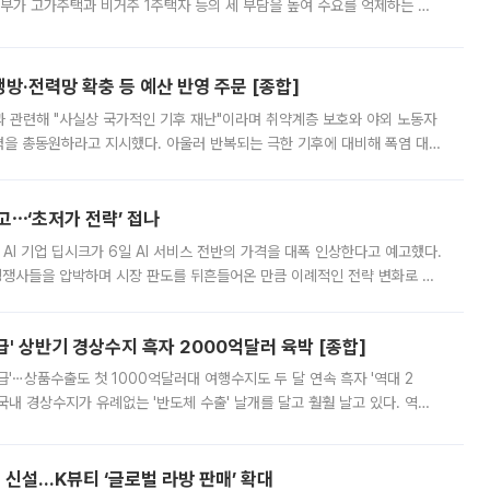
정부가 고가주택과 비거주 1주택자 등의 세 부담을 높여 수요를 억제하는 카
키울 것이라며 세금이 아닌 공급이 근본적인 처방이라고 전면 반박했다.
방·전력망 확충 등 예산 반영 주문 [종합]
과 관련해 "사실상 국가적인 기후 재난"이라며 취약계층 보호와 야외 노동자
정력을 총동원하라고 지시했다. 아울러 반복되는 극한 기후에 대비해 폭염 대응
영하는 방안도 검토하라고 주문했다. 이 대통령은 이날 폭염·가뭄 대
예고⋯‘초저가 전략’ 접나
 AI 기업 딥시크가 6일 AI 서비스 전반의 가격을 대폭 인상한다고 예고했다.
 경쟁사들을 압박하며 시장 판도를 뒤흔들어온 만큼 이례적인 전략 변화로 평
 이날 공지를 통해 구체적인 인상 폭은 공개하지 않았지만 상당한 수
' 상반기 경상수지 흑자 2000억달러 육박 [종합]
급'⋯상품수출도 첫 1000억달러대 여행수지도 두 달 연속 흑자 '역대 2
국내 경상수지가 유례없는 '반도체 수출' 날개를 달고 훨훨 날고 있다. 역대
경상수지 뿐 아니라 상반기 경상수지 흑자도 2000억달러에 근접하며 사상 최
신설…K뷰티 ‘글로벌 라방 판매’ 확대