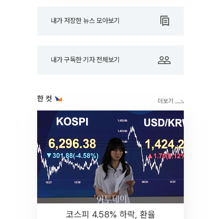
내가 저장한 뉴스 모아보기
내가 구독한 기자 전체보기
한 컷
코스피 4.58% 하락, 환율