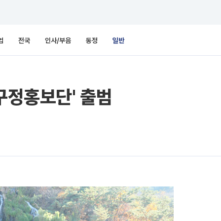
업
전국
인사/부음
동정
일반
 구정홍보단' 출범