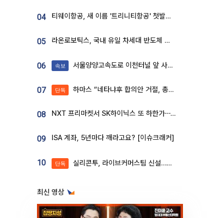
티웨이항공, 새 이름 '트리니티항공' 첫발…SSC 전략 본격화
04
라온로보틱스, 국내 유일 차세대 반도체 공정 로봇 개발 ‘고객사 테스트 진행’
05
서울양양고속도로 이천터널 앞 사고 발생
06
속보
하마스 “네타냐후 합의안 거절, 총선 앞두고 시간 끌기”
07
단독
NXT 프리마켓서 SK하이닉스 또 하한가⋯‘11주 거래’에 시초가 왜곡
08
ISA 계좌, 5년마다 깨라고요? [이슈크래커]
09
10
실리콘투, 라이브커머스팀 신설…K뷰티 ‘글로벌 판매망’ 확대[K뷰티 라방戰]
단독
최신 영상