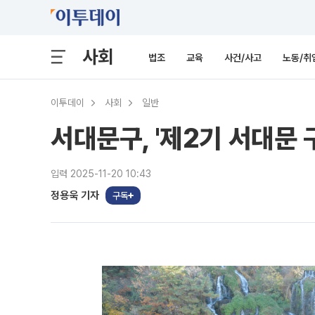
사회
법조
교육
사건/사고
노동/취
이투데이
사회
일반
서대문구, '제2기 서대문
입력 2025-11-20 10:43
정용욱 기자
구독