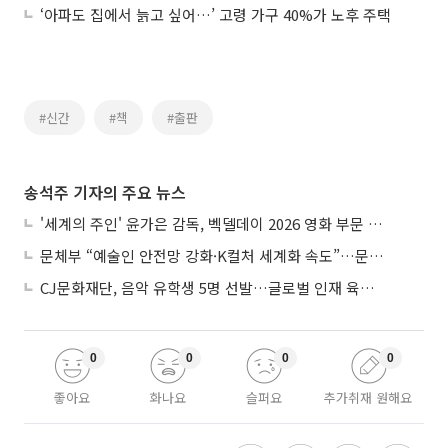
‘아파도 집에서 늙고 싶어…’ 고령 가구 40%가 노후 주택
#신간
#책
#출판
송석주 기자의 주요 뉴스
'세계의 주인' 윤가은 감독, 벡델데이 2026 영화 부문 벡델리안 감독 선정
문체부 “예술인 안전망 강화·K컬처 세계화 속도”…문화강국 청사진 제시
CJ문화재단, 음악 유학생 5명 선발…글로벌 인재 육성 지원
0
0
0
0
좋아요
화나요
슬퍼요
추가취재 원해요