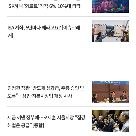
·SK하닉 '와르르' 각각 6%·10%대 급락
ISA 계좌, 5년마다 깨라고요? [이슈크래
커]
김정관 장관 “반도체 성과급, 주총 승인 받
도록”…상법·자본시장법 개정 시사
세금 꺼낸 정부에…오세훈 서울시장 “집값
해법은 공급” [종합]