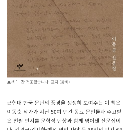
▲책 '그간 격조했습니다' 표지 (창비)
근현대 한국 문단의 풍경을 생생히 보여주는 이 책은
이동순 작가가 지난 50여 년간 동료 문인들과 주고받
은 친필 편지를 문학적 단상과 함께 엮어낸 산문집이
다. 김광균·김지하·백석 연인 자야 등 38인의 편지 64