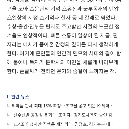
편을 모아 △문단의 기억 △유신과 군부독재의 탄압
△일상의 서정 △기억과 헌사 등 네 갈래로 엮었다.
수상·출간·안부를 편지로 주고받던 시절의 느긋한 정
겨움도 인상적이다. 빠른 소통이 일상이 된 지금, 편
지라는 매체가 품어온 감정의 깊이를 다시 생각하게
한다. 여기에 문인들의 인간적 면모와 시대의 결이 함
께 묻어나 독자가 문학사의 이면을 새롭게 바라보게
한다. 손글씨가 전하던 온기와 숨결이 느껴지는 책.
관련 뉴스
의약품 관세 최대 15% 확정…초고율 공포 벗은 K-제약‧바이오
“선수선발 공정성 붕괴”…조미자 “경기도체육회 승인·감독 책임 방치 수준”
“114조 외쳤지만 집행은 제자리”…김정호, 경기북부 대개조 ‘실행 부재’ 직격