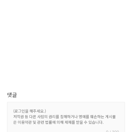
댓글
0 / 300