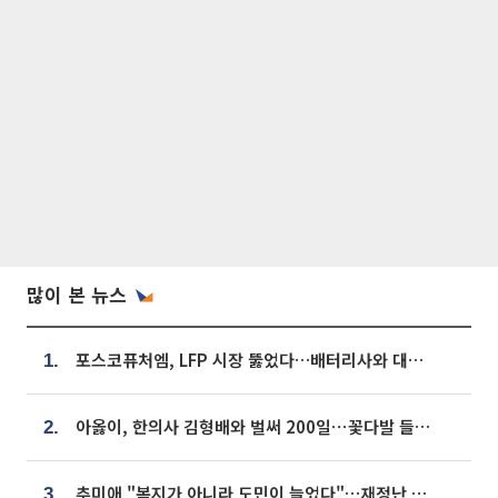
많이 본 뉴스
포스코퓨처엠, LFP 시장 뚫었다…배터리사와 대규모 장기 공급 합의
1.
아옳이, 한의사 김형배와 벌써 200일⋯꽃다발 들고 "프러포즈 아냐"
2.
추미애 "복지가 아니라 도민이 늘었다"…재정난 책임론 정면돌파
3.