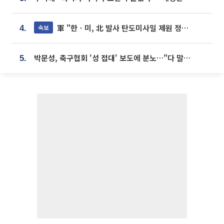
軍 "한ㆍ미, 北 발사 탄도미사일 제원 정밀분석 중"
속보
4.
박문성, 축구협회 '성 접대' 보도에 분노…"다 말아먹으려고 작정했나"
5.