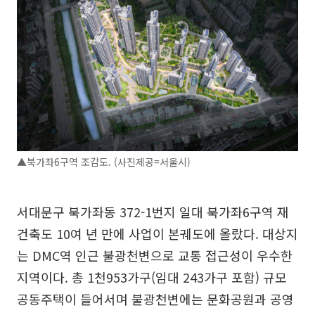
▲북가좌6구역 조감도. (사진제공=서울시)
서대문구 북가좌동 372-1번지 일대 북가좌6구역 재
건축도 10여 년 만에 사업이 본궤도에 올랐다. 대상지
는 DMC역 인근 불광천변으로 교통 접근성이 우수한
지역이다. 총 1천953가구(임대 243가구 포함) 규모
공동주택이 들어서며 불광천변에는 문화공원과 공영