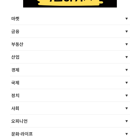
마켓
금융
부동산
산업
경제
국제
정치
사회
오피니언
문화·라이프