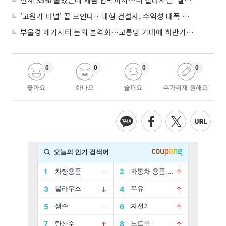
'고원가 터널' 끝 보인다…대형 건설사, 수익성 대폭 개선
부울경 메가시티 논의 본격화⋯교통망 기대에 하반기 분양시장 '주목'
0
0
0
0
좋아요
화나요
슬퍼요
추가취재 원해요