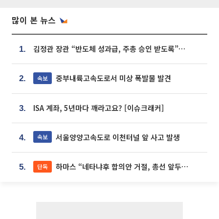
많이 본 뉴스
김정관 장관 “반도체 성과급, 주총 승인 받도록”…상법·자본시장법 개정 시사
1.
중부내륙고속도로서 미상 폭발물 발견
속보
2.
ISA 계좌, 5년마다 깨라고요? [이슈크래커]
3.
서울양양고속도로 이천터널 앞 사고 발생
속보
4.
하마스 “네타냐후 합의안 거절, 총선 앞두고 시간 끌기”
단독
5.