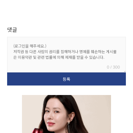
댓글
0 / 300