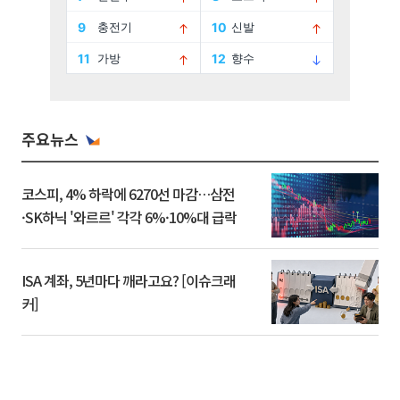
주요뉴스
코스피, 4% 하락에 6270선 마감…삼전
·SK하닉 '와르르' 각각 6%·10%대 급락
ISA 계좌, 5년마다 깨라고요? [이슈크래
커]