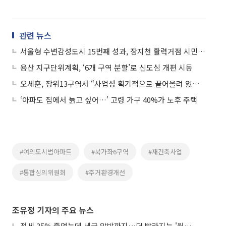
관련 뉴스
서울형 수변감성도시 15번째 성과, 장지천 활력거점 시민 품으로
용산 지구단위계획, ‘6개 구역 분할’로 신도심 개편 시동
오세훈, 장위13구역서 “사업성 획기적으로 끌어올려 잃어버린 10년 되찾을 것”
‘아파도 집에서 늙고 싶어…’ 고령 가구 40%가 노후 주택
#여의도시범아파트
#북가좌6구역
#재건축사업
#통합심의위원회
#주거환경개선
조유정 기자의 주요 뉴스
전세 35% 줄었는데 세금 압박까지⋯더 빨라지는 '월세화'