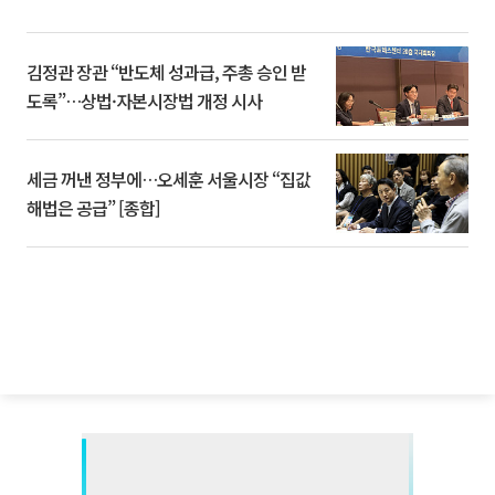
김정관 장관 “반도체 성과급, 주총 승인 받
도록”…상법·자본시장법 개정 시사
세금 꺼낸 정부에…오세훈 서울시장 “집값
해법은 공급” [종합]