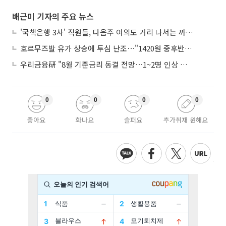
배근미 기자의 주요 뉴스
'국책은행 3사' 직원들, 다음주 여의도 거리 나서는 까닭은
호르무즈발 유가 상승에 투심 난조⋯"1420원 중후반 등락"
우리금융硏 "8월 기준금리 동결 전망⋯1~2명 인상 소수의견 낼 것"
0
0
0
0
좋아요
화나요
슬퍼요
추가취재 원해요