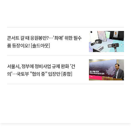
콘서트 갈 때 응원봉만?⋯'최애' 위한 필수
품 등장이오! [솔드아웃]
서울시, 정부에 정비사업 규제 완화 '건
의'⋯국토부 "협의 중" 입장만 [종합]