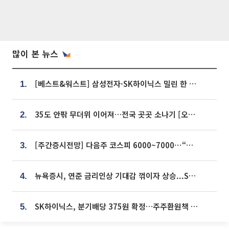
많이 본 뉴스
[베스트&워스트] 삼성전자·SK하이닉스 밀린 한 주…상상인증권은 85% 급등
1.
35도 안팎 무더위 이어져…전국 곳곳 소나기 [오늘 날씨]
2.
[주간증시전망] 다음주 코스피 6000~7000⋯“外人 수급은 정책이 변수”
3.
뉴욕증시, 연준 금리인상 기대감 꺾이자 상승...S&P500 사상 최고치 [종합]
4.
SK하이닉스, 분기배당 375원 확정…주주환원책 9월로 앞당겨 발표
5.