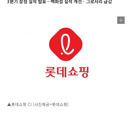
3분기 잠정 실적 발표⋯백화점 실적 개선ㆍ그로서리 급감
▲롯데쇼핑 CI (사진제공=롯데쇼핑)