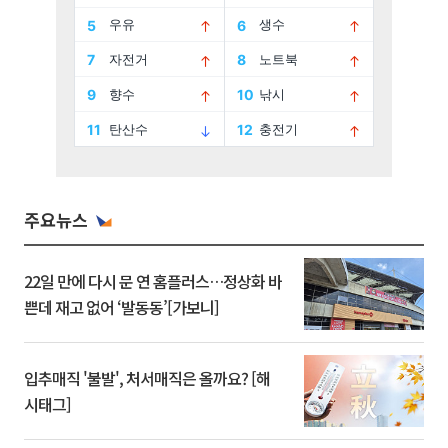
주요뉴스
22일 만에 다시 문 연 홈플러스…정상화 바
쁜데 재고 없어 ‘발동동’[가보니]
입추매직 '불발', 처서매직은 올까요? [해
시태그]