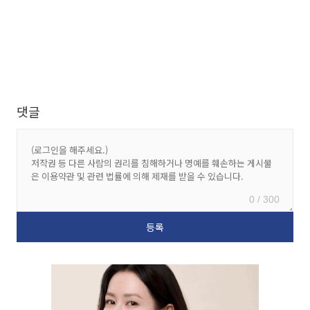
댓글
0 / 300