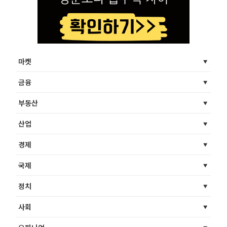
마켓
금융
부동산
산업
경제
국제
정치
사회