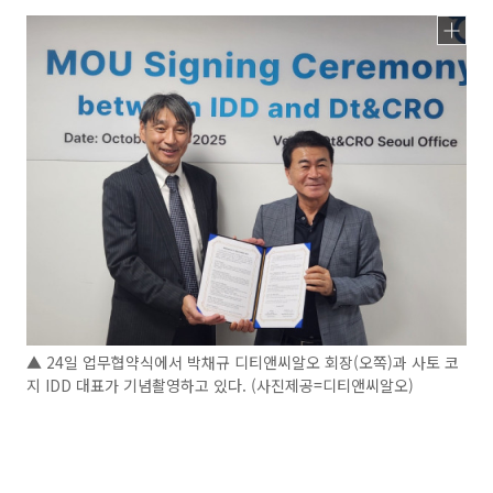
▲ 24일 업무협약식에서 박채규 디티앤씨알오 회장(오쪽)과 사토 코
지 IDD 대표가 기념촬영하고 있다. (사진제공=디티앤씨알오)