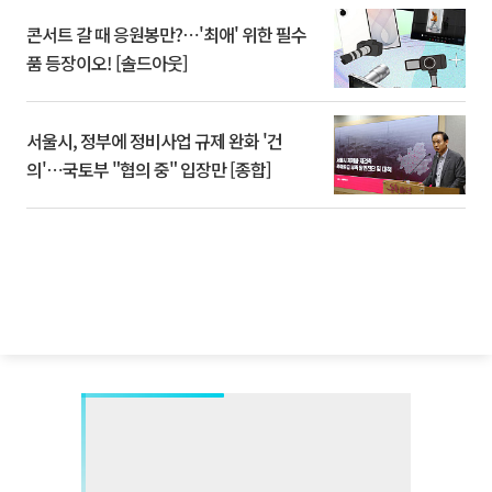
콘서트 갈 때 응원봉만?⋯'최애' 위한 필수
품 등장이오! [솔드아웃]
서울시, 정부에 정비사업 규제 완화 '건
의'⋯국토부 "협의 중" 입장만 [종합]