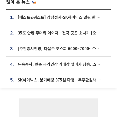
많이 본 뉴스
[베스트&워스트] 삼성전자·SK하이닉스 밀린 한 주…상상인증권은 85% 급등
1.
35도 안팎 무더위 이어져…전국 곳곳 소나기 [오늘 날씨]
2.
[주간증시전망] 다음주 코스피 6000~7000⋯“外人 수급은 정책이 변수”
3.
뉴욕증시, 연준 금리인상 기대감 꺾이자 상승...S&P500 사상 최고치 [종합]
4.
SK하이닉스, 분기배당 375원 확정…주주환원책 9월로 앞당겨 발표
5.