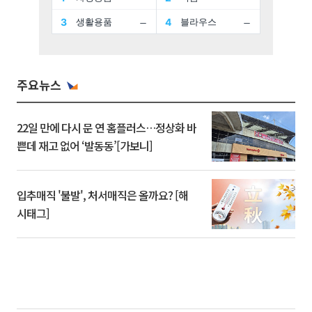
주요뉴스
22일 만에 다시 문 연 홈플러스…정상화 바
쁜데 재고 없어 ‘발동동’[가보니]
입추매직 '불발', 처서매직은 올까요? [해
시태그]