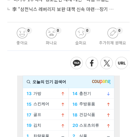
李 “삼전닉스 레버리지 보완 대책 신속 마련⋯장기 채무 과감히 탕감”
0
0
0
0
좋아요
화나요
슬퍼요
추가취재 원해요