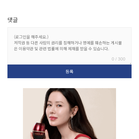
댓글
0 / 300