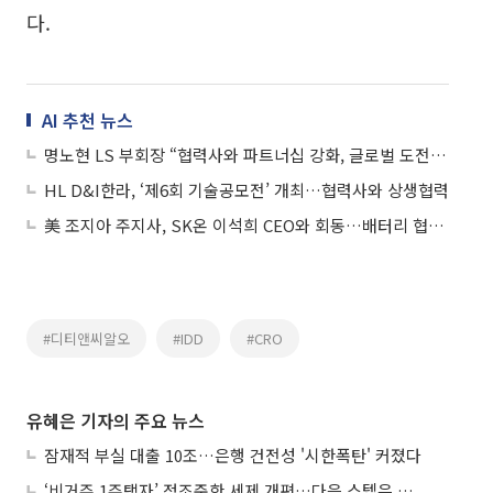
다.
AI 추천 뉴스
명노현 LS 부회장 “협력사와 파트너십 강화, 글로벌 도전 함께 극복”
HL D&I한라, ‘제6회 기술공모전’ 개최…협력사와 상생협력
美 조지아 주지사, SK온 이석희 CEO와 회동…배터리 협력 강화 논의
#디티앤씨알오
#IDD
#CRO
유혜은 기자의 주요 뉴스
잠재적 부실 대출 10조…은행 건전성 '시한폭탄' 커졌다
‘비거주 1주택자’ 정조준한 세제 개편…다음 스텝은 금융 대책