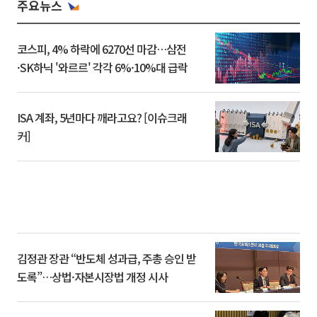
주요뉴스
코스피, 4% 하락에 6270선 마감…삼전
·SK하닉 '와르르' 각각 6%·10%대 급락
ISA 계좌, 5년마다 깨라고요? [이슈크래
커]
김정관 장관 “반도체 성과급, 주총 승인 받
도록”…상법·자본시장법 개정 시사