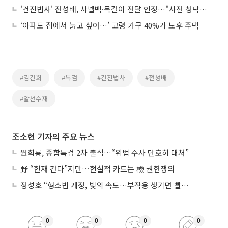
'건진법사' 전성배, 샤넬백·목걸이 전달 인정…"사전 청탁 없어 알선수재 아냐"
‘아파도 집에서 늙고 싶어…’ 고령 가구 40%가 노후 주택
#김건희
#특검
#건진법사
#전성배
#알선수재
조소현 기자의 주요 뉴스
원희룡, 종합특검 2차 출석…“위법 수사 단호히 대처”
野 “헌재 간다”지만…현실적 카드는 檢 권한쟁의
정성호 “형소법 개정, 빛의 속도…부작용 생기면 빨리 고쳐야”
0
0
0
0