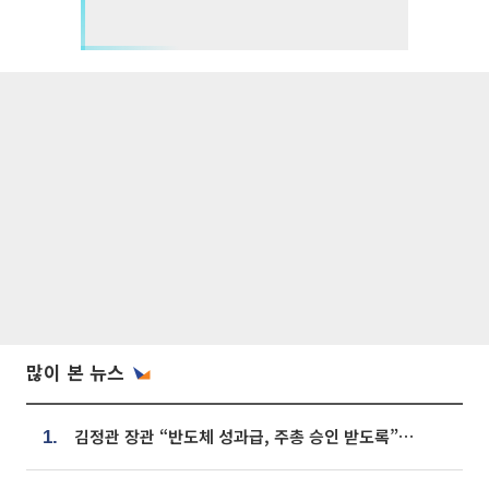
많이 본 뉴스
김정관 장관 “반도체 성과급, 주총 승인 받도록”…상법·자본시장법 개정 시사
1.