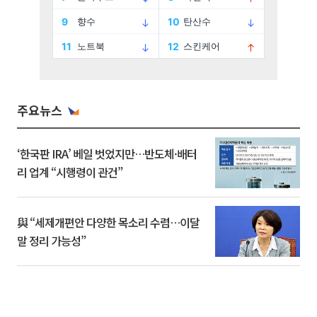
주요뉴스
‘한국판 IRA’ 베일 벗었지만…반도체·배터
리 업계 “시행령이 관건”
與 “세제개편안 다양한 목소리 수렴…이달
말 정리 가능성”