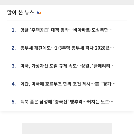
많이 본 뉴스
영끌 '주택공급' 대책 임박⋯비아파트·도심복합까지 총동원
1.
종부세 개편에도…1·3주택 종부세 격차 2028년부터 확대
2.
미국, 가상자산 포괄 규제 속도…상원, ‘클래리티법’ 9월 절차투표 추진
3.
이란, 미국에 호르무즈 합의 조건 제시…美 “경기 아직 안 끝나” [종합]
4.
맥북 품은 삼성에 ‘중국산’ 맹추격⋯커지는 노트북 OLED 시장
5.