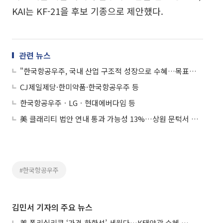
KAI는 KF-21을 후보 기종으로 제안했다.
관련 뉴스
"한국항공우주, 국내 산업 구조적 성장으로 수혜…목표가↑"
CJ제일제당·한미약품·한국항공우주 등
한국항공우주ㆍLGㆍ현대에버다임 등
美 클래리티 법안 연내 통과 가능성 13%…상원 문턱서 제동
#한국항공우주
김민서 기자의 주요 뉴스
美 폴리실리콘 ‘가격 하한선’ 세웠다…K태양광 수혜 기대