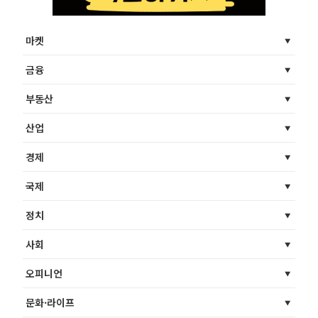
마켓
금융
부동산
산업
경제
국제
정치
사회
오피니언
문화·라이프