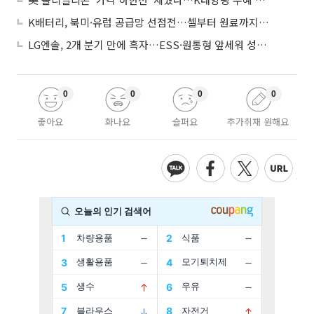
K배터리, 북미·유럽 공급망 선점전…셀부터 원료까지 현지화
LG엔솔, 2개 분기 만에 흑자…ESS·원통형 앞세워 성장 가속
0
0
0
0
좋아요
화나요
슬퍼요
추가취재 원해요