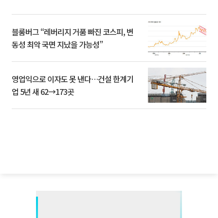
블룸버그 “레버리지 거품 빠진 코스피, 변
동성 최악 국면 지났을 가능성”
영업익으로 이자도 못 낸다…건설 한계기
업 5년 새 62→173곳