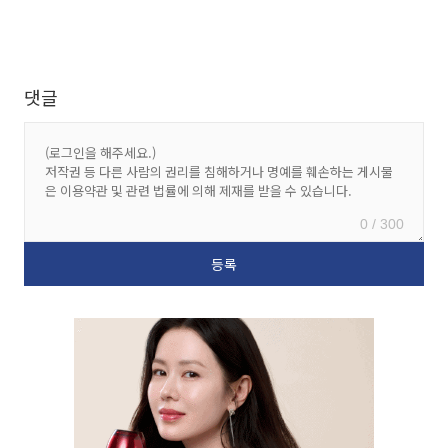
댓글
0 / 300