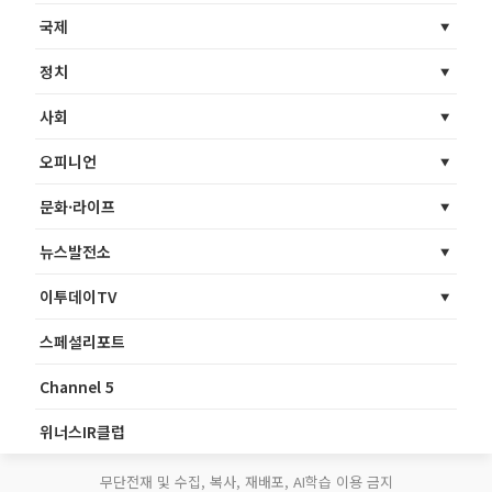
국제
정치
사회
오피니언
문화·라이프
뉴스발전소
이투데이TV
스페셜리포트
Channel 5
위너스IR클럽
무단전재 및 수집, 복사, 재배포, AI학습 이용 금지