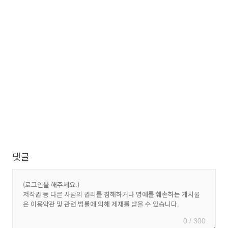
댓글
0 / 300