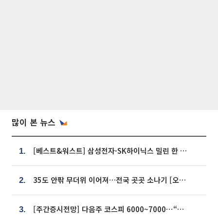
많이 본 뉴스
[베스트&워스트] 삼성전자·SK하이닉스 밀린 한 주…상상인증권은 85% 급등
1.
35도 안팎 무더위 이어져…전국 곳곳 소나기 [오늘 날씨]
2.
[주간증시전망] 다음주 코스피 6000~7000⋯“外人 수급은 정책이 변수”
3.