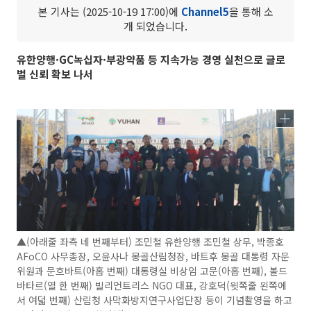
본 기사는 (2025-10-19 17:00)에
Channel5
을 통해 소
개 되었습니다.
유한양행·GC녹십자·부광약품 등 지속가능 경영 실천으로 글로
벌 신뢰 확보 나서
▲(아래줄 좌측 네 번째부터) 조민철 유한양행 조민철 상무, 박종호
AFoCO 사무총장, 오윤사나 몽골산림청장, 바트후 몽골 대통령 자문
위원과 문흐바트(아홉 번째) 대통령실 비상임 고문(아홉 번째), 볼드
바타르(열 한 번째) 빌리언트리스 NGO 대표, 강호덕(윗쪽줄 왼쪽에
서 여덟 번째) 산림청 사막화방지연구사업단장 등이 기념촬영을 하고