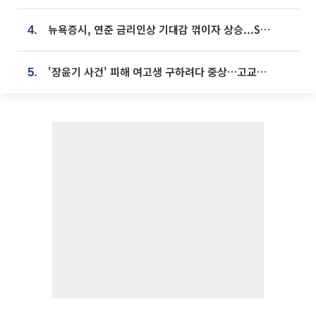
뉴욕증시, 연준 금리인상 기대감 꺾이자 상승...S&P500 사상 최고치 [종합]
4.
'장윤기 사건' 피해 여고생 구하려다 중상…고교생 의상자 지정
5.