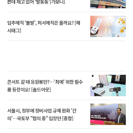
쁜데 재고 없어 ‘발동동’[가보니]
입추매직 '불발', 처서매직은 올까요? [해
시태그]
콘서트 갈 때 응원봉만?⋯'최애' 위한 필수
품 등장이오! [솔드아웃]
서울시, 정부에 정비사업 규제 완화 '건
의'⋯국토부 "협의 중" 입장만 [종합]