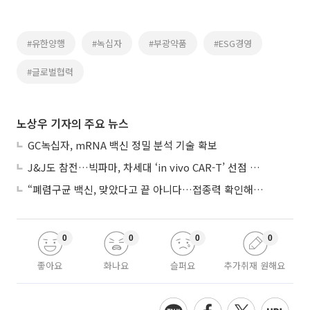
#유한양행
#녹십자
#부광약품
#ESG경영
#글로벌협력
노상우 기자의 주요 뉴스
GC녹십자, mRNA 백신 정밀 분석 기술 확보
J&J도 참전…빅파마, 차세대 ‘in vivo CAR-T’ 선점 경쟁 본격화
“폐렴구균 백신, 맞았다고 끝 아니다…접종력 확인해야”
0
0
0
0
좋아요
화나요
슬퍼요
추가취재 원해요