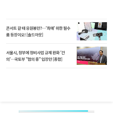
콘서트 갈 때 응원봉만?⋯'최애' 위한 필수
품 등장이오! [솔드아웃]
서울시, 정부에 정비사업 규제 완화 '건
의'⋯국토부 "협의 중" 입장만 [종합]