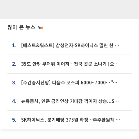
많이 본 뉴스
[베스트&워스트] 삼성전자·SK하이닉스 밀린 한 주…상상인증권은 85% 급등
1.
35도 안팎 무더위 이어져…전국 곳곳 소나기 [오늘 날씨]
2.
[주간증시전망] 다음주 코스피 6000~7000⋯“外人 수급은 정책이 변수”
3.
뉴욕증시, 연준 금리인상 기대감 꺾이자 상승...S&P500 사상 최고치 [종합]
4.
SK하이닉스, 분기배당 375원 확정…주주환원책 9월로 앞당겨 발표
5.