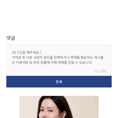
댓글
0 / 300