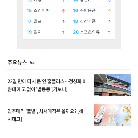
주요뉴스
22일 만에 다시 문 연 홈플러스…정상화 바
쁜데 재고 없어 ‘발동동’[가보니]
입추매직 '불발', 처서매직은 올까요? [해
시태그]