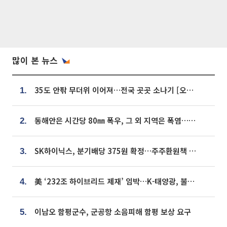
많이 본 뉴스
35도 안팎 무더위 이어져…전국 곳곳 소나기 [오늘 날씨]
1.
동해안은 시간당 80㎜ 폭우, 그 외 지역은 폭염…‘극과 극 날씨’
2.
SK하이닉스, 분기배당 375원 확정…주주환원책 9월로 앞당겨 발표
3.
美 ‘232조 하이브리드 제재’ 임박…K-태양광, 불확실성 털고 날개 다나
4.
이남오 함평군수, 군공항 소음피해 함평 보상 요구
5.