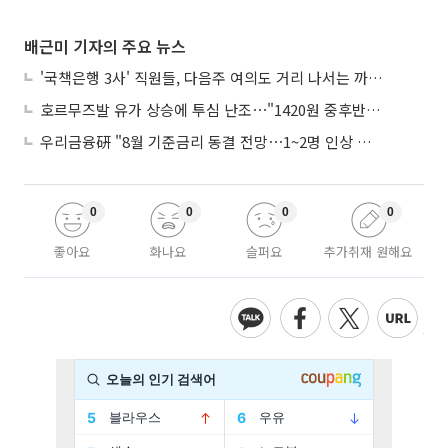
배근미 기자의 주요 뉴스
'국책은행 3사' 직원들, 다음주 여의도 거리 나서는 까닭은
호르무즈발 유가 상승에 투심 난조⋯"1420원 중후반 등락"
우리금융硏 "8월 기준금리 동결 전망⋯1~2명 인상 소수의견 낼 것"
0
0
0
0
좋아요
화나요
슬퍼요
추가취재 원해요