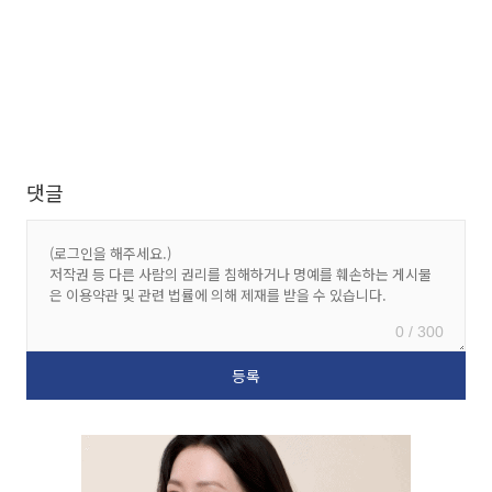
댓글
0 / 300