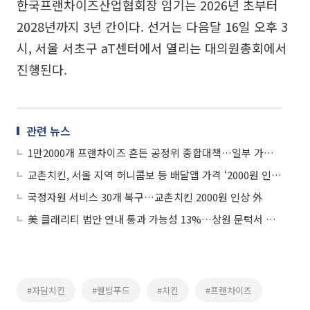
한국프랜차이즈산업협회장 임기는 2026년 초부터
2028년까지 3년 간이다. 선거는 다음달 16일 오후 3
시, 서울 서초구 aT센터에서 열리는 대의원총회에서
진행된다.
관련 뉴스
1만2000개 프랜차이즈 흔든 공정위 종합대책…일부 가맹본부엔 ‘부담백배’
교촌치킨, 서울 지역 허니콤보 등 배달앱 가격 ‘2000원 인상’
국정자원 서비스 30개 복구…교촌치킨 2000원 인상 外
美 클래리티 법안 연내 통과 가능성 13%…상원 문턱서 제동
#자담치킨
#웰빙푸드
#치킨
#프랜차이즈