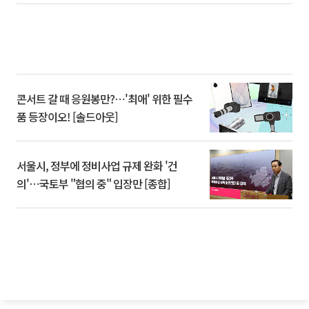
콘서트 갈 때 응원봉만?⋯'최애' 위한 필수
품 등장이오! [솔드아웃]
서울시, 정부에 정비사업 규제 완화 '건
의'⋯국토부 "협의 중" 입장만 [종합]