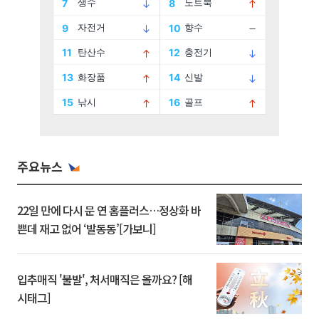
주요뉴스
22일 만에 다시 문 연 홈플러스…정상화 바
쁜데 재고 없어 ‘발동동’[가보니]
입추매직 '불발', 처서매직은 올까요? [해
시태그]