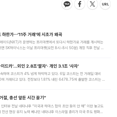
 하한가⋯‘11주 거래’에 시초가 왜곡
트레이드(NXT)가 운영하는 프리마켓에서 또다시 하한가로 거래를 개시하는
면 SK하이닉스는 이날 프리마켓(오전 8시~8시 50분) 개장 직후 전날 정
000원에 거래됐다. 거래량은 11주에 불과했으나, 최초 가격 결정이 기존 정
드카'…외인 2.8조'팔자'· 개인 3.1조 '사자'
속하며 코스피가 4% 넘게 하락하고 있다. 6일 코스피는 전 거래일 대비
.90에 거래되고 있다. 전장보다 1.81% 내린 6478.75에 출발한 코스피는 장
 6238.32까지 밀리기도 했다. 이날 오전 한때 코스피는 장중 5% 넘게 폭
절, 총선 앞둔 시간 끌기”
 인터뷰 전날 네타냐후 “미국과 하마스 합의 초안 동의 안 해” 이란 놓고도
개 전선 현상 유지 노력 베냐민 네타냐후 이스라엘 총리가 미국 주도 평화위