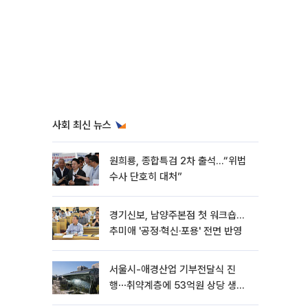
사회 최신 뉴스
원희룡, 종합특검 2차 출석…“위법
수사 단호히 대처”
경기신보, 남양주본점 첫 워크숍…
추미애 '공정·혁신·포용' 전면 반영
서울시-애경산업 기부전달식 진
행⋯취약계층에 53억원 상당 생활
용품 지원