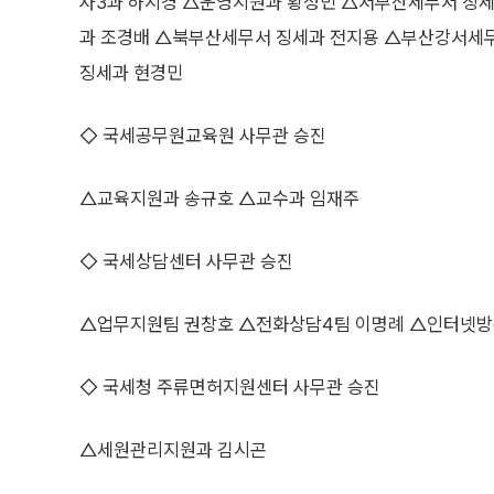
사3과 하지경 △운영지원과 황정민 △서부산세무서 징
과 조경배 △북부산세무서 징세과 전지용 △부산강서세
징세과 현경민
◇ 국세공무원교육원 사무관 승진
△교육지원과 송규호 △교수과 임재주
◇ 국세상담센터 사무관 승진
△업무지원팀 권창호 △전화상담4팀 이명례 △인터넷방
◇ 국세청 주류면허지원센터 사무관 승진
△세원관리지원과 김시곤