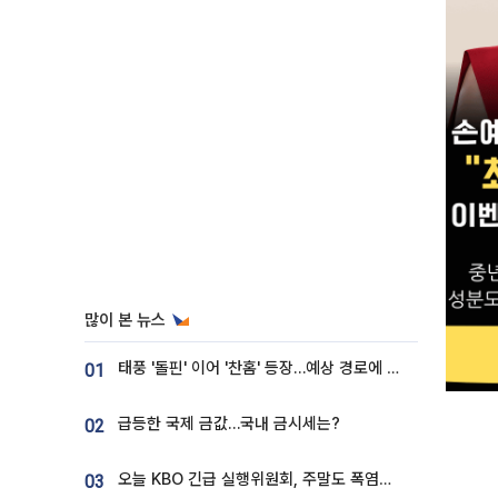
많이 본 뉴스
태풍 '돌핀' 이어 '찬홈' 등장…예상 경로에 한국 '한숨'
01
급등한 국제 금값…국내 금시세는?
02
오늘 KBO 긴급 실행위원회, 주말도 폭염취소 될까
03