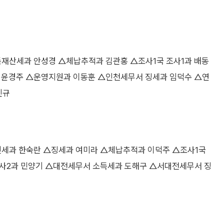
재산세과 안성경 △체납추적과 김관홍 △조사1국 조사1과 배동
과 윤경주 △운영지원과 이동훈 △인천세무서 징세과 임덕수 △연
인규
세과 한숙란 △징세과 여미라 △체납추적과 이덕주 △조사1국
조사2과 민양기 △대전세무서 소득세과 도해구 △서대전세무서 징