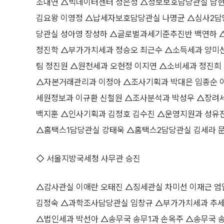
조대연 △빅데이터센터 정은정 △정보보호담당관실 남현
김요왕 이영정 △납세자보호담당관실 나명균 △심사2담
당관실 성아영 장성하 △글로벌과세기준추진반 백연하 △
정진학 △부가가치세과 정승오 최근수 △소득세과 양미
팀 정진원 △원천세과 오현정 이지연 △소비세과 정진희
△자본거래관리과 이정아 △조사기획과 박대은 임종순 이
세원정보과 이규환 신철원 △조사분석과 박성우 △장려
백지훈 △인사기획과 김정호 김수진 △운영지원과 성유
△홈택스1담당관실 강태욱 △홈택스2담당관실 김세라 
◇ 서울지방국세청 사무관 승진
△감사관실 이애란 오태진 △징세관실 차미선 이재근 
김정숙 △과학조사담당관실 임창규 △부가가치세과 추세
△법인세과 박선아 △송무국 송무1과 손옥주 △송무국 송