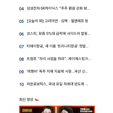
삼성전자·SK하이닉스 “주주 환원 강화 방안 마련”
04
[오늘의 IR] 고려아연ㆍ심텍ㆍ엘앤에프 등
05
코스피, 장중 5%대 급락에 사이드카 발동…삼성·SK 동반 폭락
06
티웨이항공, 새 이름 '트리니티항공' 첫발…SSC 전략 본격화
07
트럼프 “자석 사업을 하라”…제이에스링크, 비중국 영구자석 공급망 구축 속도
08
‘레켐비’ 독주 치매 치료제 시장…국산 신약 등장하나
09
라온로보틱스, 국내 유일 차세대 반도체 공정 로봇 개발 ‘고객사 테스트 진행’
10
최신 영상