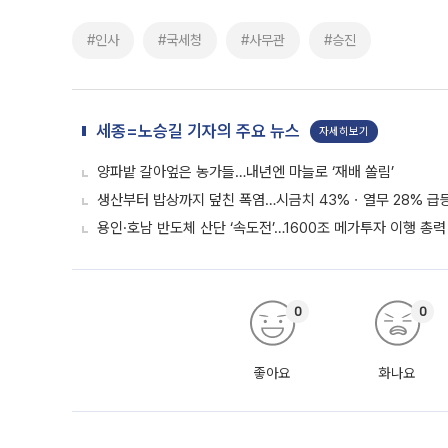
#인사
#국세청
#사무관
#승진
세종=노승길 기자의 주요 뉴스
자세히보기
양파밭 갈아엎은 농가들…내년엔 마늘로 ‘재배 쏠림’
생산부터 밥상까지 덮친 폭염…시금치 43%ㆍ열무 28% 급등
용인·호남 반도체 산단 ‘속도전’…1600조 메가투자 이행 총력
0
0
좋아요
화나요