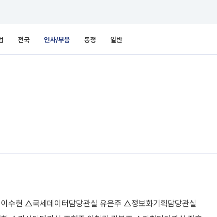
업
전국
인사/부음
동정
일반
 이수현 △국세데이터담당관실 유은주 △정보화기획담당관실