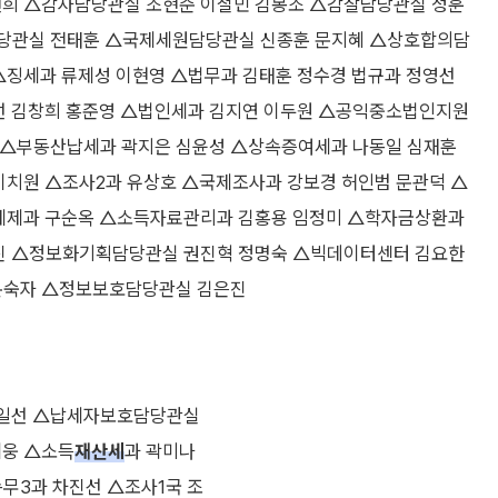
희 △감사담당관실 조현준 이철민 김봉조 △감찰담당관실 정훈
당관실 전태훈 △국제세원담당관실 신종훈 문지혜 △상호합의담
징세과 류제성 이현영 △법무과 김태훈 정수경 법규과 정영선
선 김창희 홍준영 △법인세과 김지연 이두원 △공익중소법인지원
 △부동산납세과 곽지은 심윤성 △상속증여세과 나동일 심재훈
치원 △조사2과 유상호 △국제조사과 강보경 허인범 문관덕 △
세제과 구순옥 △소득자료관리과 김홍용 임정미 △학자금상환과
진 △정보화기획담당관실 권진혁 정명숙 △빅데이터센터 김요한
문숙자 △정보보호담당관실 김은진
엄일선 △납세자보호담당관실
웅 △소득
재산세
과 곽미나
무3과 차진선 △조사1국 조