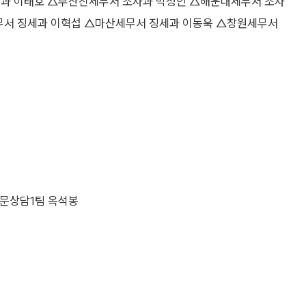
세과 이태호 △부산진세무서 조사과 박정인 △해운대세무서 조사
무서 징세과 이혁섭 △마산세무서 징세과 이동욱 △창원세무서
문상담1팀 옥석봉