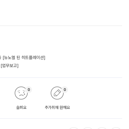
 [뉴노멀 된 히트플레이션]
 [업무보고]
0
0
슬퍼요
추가취재 원해요