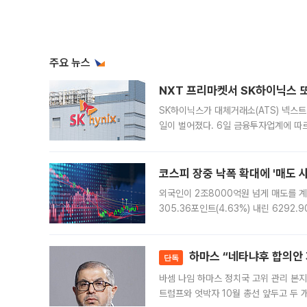
주요 뉴스
NXT 프리마켓서 SK하이닉스 또
SK하이닉스가 대체거래소(ATS) 넥스
일이 벌어졌다. 6일 금융투자업계에 따르
규장 종가보다 29.98% 내린 116만8
규시장과 달
코스피 장중 낙폭 확대에 '매도 사이
외국인이 2조8000억원 넘게 매도를 계
305.36포인트(4.63%) 내린 6292
중 한때 6550.94까지 오르기도 했으나
락하면서 유가증권
하마스 “네타냐후 합의안 거
단독
바셈 나임 하마스 정치국 고위 관리 본지
트럼프와 엇박자 10월 총선 앞두고 두 