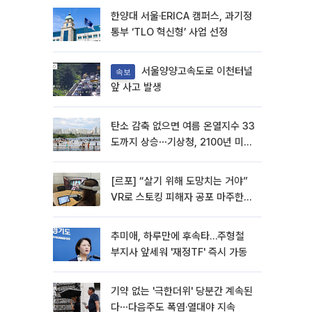
한양대 서울·ERICA 캠퍼스, 과기정
통부 ‘TLO 혁신형’ 사업 선정
서울양양고속도로 이천터널
속보
앞 사고 발생
탄소 감축 없으면 여름 온열지수 33
도까지 상승⋯기상청, 2100년 미래
전망
[르포] “살기 위해 도망치는 거야”
VR로 스토킹 피해자 공포 마주한
수형자들
추미애, 하루만에 후속타…주형철
부지사 앞세워 '재정TF' 즉시 가동
기약 없는 '극한더위' 당분간 계속된
다⋯다음주도 폭염·열대야 지속