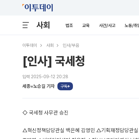
사회
법조
교육
사건/사고
노동/취
이투데이
사회
인사/부음
[인사] 국세청
입력 2025-09-12 20:28
세종=노승길 기자
구독
◇ 국세청 사무관 승진
△혁신정책담당관실 백은혜 김영민 △기획재정담당관실