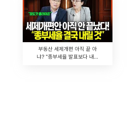
부동산 세제개편 아직 끝 아
냐? "종부세율 발표보다 내릴
것" 장기거주·양도세 전망 I 집
땅지성 I 김인만, 진미윤