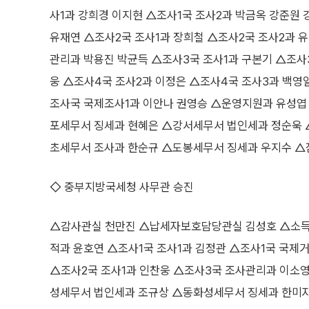
사1과 강희경 이지현 △조사1국 조사2과 박금옥 강준원
유재연 △조사2국 조사1과 장희철 △조사2국 조사2과 
관리과 박용진 박균득 △조사3국 조사1과 구본기 △조사
웅 △조사4국 조사2과 이정은 △조사4국 조사3과 백
조사국 국제조사1과 이안나 권영승 △운영지원과 유성엽
포세무서 징세과 현혜은 △강서세무서 법인세과 정순욱 
초세무서 조사과 한순규 △도봉세무서 징세과 우지수 △
◇ 중부지방국세청 사무관 승진
△감사관실 천만진 △납세자보호담당관실 김성호 △소득
적과 윤호연 △조사1국 조사1과 김정관 △조사1국 국제
△조사2국 조사1과 인찬웅 △조사3국 조사관리과 이소영
성세무서 법인세과 조규상 △동화성세무서 징세과 한미