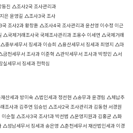
 강동진 △조사2국 조사관리과
유지은 윤영길 △조사3국 조사
3국 조사2과 황창훈 △조사4국 조사관리과 윤선영 이수정 이근
영일 △국제거래조사국 국제조사관리과 조용수 이세연 △국제거래
 △중부세무서 징세과 이승희 △용산세무서 징세과 최영지 △마
△금천세무서 조사과 이준혁 △관악세무서 조사과 박정민 △서
잠실세무서 징세과 전학심
재산세과 방미숙 △법인세과 정선현 △송무과 윤경림 △체납추
거래조사과 김주연 임승빈 △조사2국 조사관리과 김동현 서경원
 이순철 △조사3국 조사1과 박선범 △운영지원과 김홍균 △화
자 △성남세무서 징세과 송은영 △춘천세무서 재산법인세과 이경