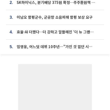
SK하이닉스, 분기배당 375원 확정…주주환원책 9월로 앞당겨 발표
2.
이남오 함평군수, 군공항 소음피해 함평 보상 요구
3.
효율·AI 더했다…더 강하고 알뜰해진 ‘더 뉴 그랜저 하이브리드’ [ET의 모빌리티]
4.
임영웅, 어느덧 데뷔 10주년⋯"가진 것 없던 시절, 내 앞엔 20명의 팬뿐"
5.