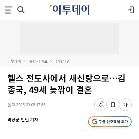
이투데이
문화·라이프
방송/TV
헬스 전도사에서 새신랑으로…김
종국, 49세 늦깎이 결혼
입력 2025-09-05 17:55
박상군 인턴 기자
구글 선호매체 추가