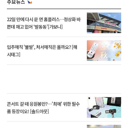
주요뉴스
22일 만에 다시 문 연 홈플러스…정상화 바
쁜데 재고 없어 ‘발동동’[가보니]
입추매직 '불발', 처서매직은 올까요? [해
시태그]
콘서트 갈 때 응원봉만?⋯'최애' 위한 필수
품 등장이오! [솔드아웃]