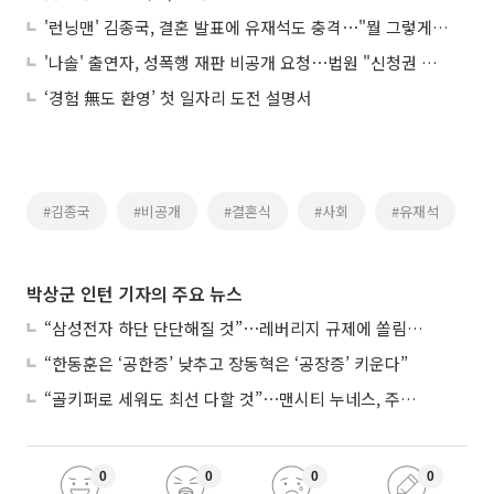
'런닝맨' 김종국, 결혼 발표에 유재석도 충격⋯"뭘 그렇게 꽁꽁 숨겨"
'나솔' 출연자, 성폭행 재판 비공개 요청⋯법원 "신청권 없어, 피해자 위해 전환"
‘경험 無도 환영’ 첫 일자리 도전 설명서
#김종국
#비공개
#결혼식
#사회
#유재석
박상군 인턴 기자의 주요 뉴스
“삼성전자 하단 단단해질 것”⋯레버리지 규제에 쏠림 완화
“한동훈은 ‘공한증’ 낮추고 장동혁은 ‘공장증’ 키운다”
“골키퍼로 세워도 최선 다할 것”⋯맨시티 누네스, 주전 경쟁 각오
0
0
0
0