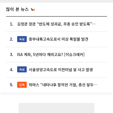
많이 본 뉴스
김정관 장관 “반도체 성과급, 주총 승인 받도록”…상법·자본시장법 개정 시사
1.
중부내륙고속도로서 미상 폭발물 발견
속보
2.
ISA 계좌, 5년마다 깨라고요? [이슈크래커]
3.
서울양양고속도로 이천터널 앞 사고 발생
속보
4.
하마스 “네타냐후 합의안 거절, 총선 앞두고 시간 끌기”
단독
5.