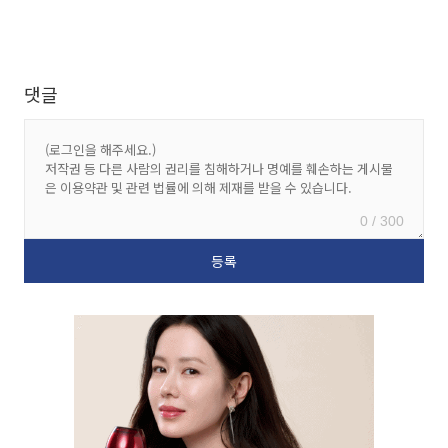
댓글
0 / 300