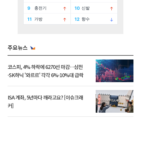
주요뉴스
코스피, 4% 하락에 6270선 마감…삼전
·SK하닉 '와르르' 각각 6%·10%대 급락
ISA 계좌, 5년마다 깨라고요? [이슈크래
커]