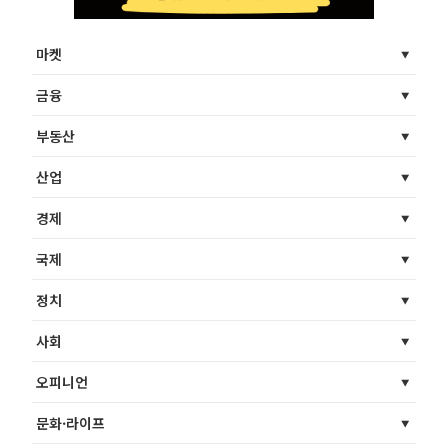
마켓
금융
부동산
산업
경제
국제
정치
사회
오피니언
문화·라이프