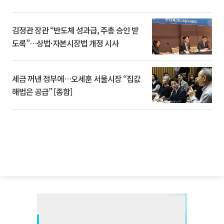
김정관 장관 “반도체 성과급, 주총 승인 받
도록”…상법·자본시장법 개정 시사
세금 꺼낸 정부에…오세훈 서울시장 “집값
해법은 공급” [종합]