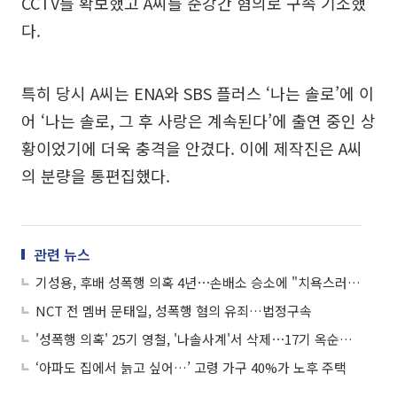
CCTV를 확보했고 A씨를 준강간 혐의로 구속 기소했
다.
특히 당시 A씨는 ENA와 SBS 플러스 ‘나는 솔로’에 이
어 ‘나는 솔로, 그 후 사랑은 계속된다’에 출연 중인 상
황이었기에 더욱 충격을 안겼다. 이에 제작진은 A씨
의 분량을 통편집했다.
관련 뉴스
기성용, 후배 성폭행 의혹 4년⋯손배소 승소에 "치욕스러운 삶 살기 싫어"
NCT 전 멤버 문태일, 성폭행 혐의 유죄…법정구속
'성폭행 의혹' 25기 영철, '나솔사계'서 삭제⋯17기 옥순과 1대1 데이트서 통편집
‘아파도 집에서 늙고 싶어…’ 고령 가구 40%가 노후 주택