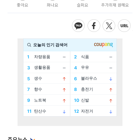
좋아요
화나요
슬퍼요
추가취재 원해요
주요뉴스