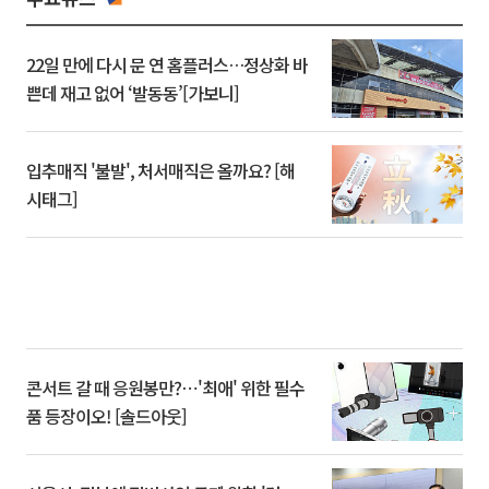
22일 만에 다시 문 연 홈플러스…정상화 바
쁜데 재고 없어 ‘발동동’[가보니]
입추매직 '불발', 처서매직은 올까요? [해
시태그]
콘서트 갈 때 응원봉만?⋯'최애' 위한 필수
품 등장이오! [솔드아웃]