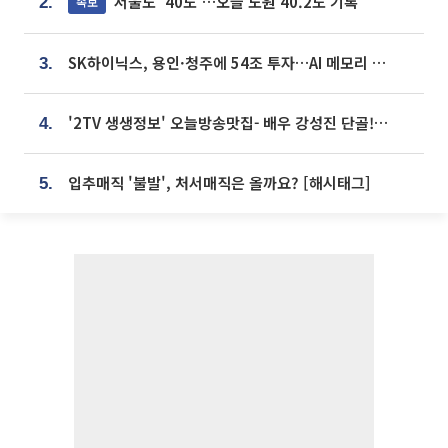
서울도 '40도'…오늘 노원 40.2도 기록
속보
2.
SK하이닉스, 용인·청주에 54조 투자…AI 메모리 생산기지 키운다
3.
'2TV 생생정보' 오늘방송맛집- 배우 강성진 단골! 쌀국수ㆍ푸팟퐁 커리 맛집 '블○○○'
4.
입추매직 '불발', 처서매직은 올까요? [해시태그]
5.