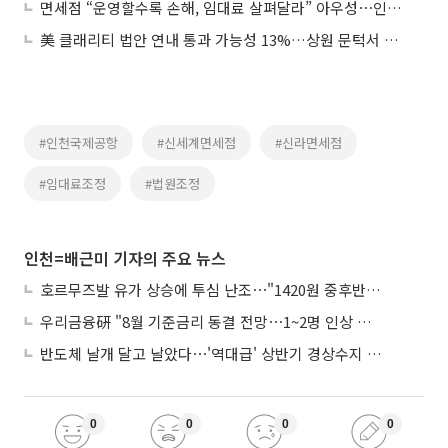
면세점 “운영할수록 손해, 임대료 살펴달라” 아우성⋯인천공항은 ‘나몰라라’
美 클래리티 법안 연내 통과 가능성 13%…상원 문턱서 제동
#인천국제공항
#신세계면세점
#신라면세점
#임대료조정
#법원조정
인천=배근미 기자의 주요 뉴스
호르무즈발 유가 상승에 투심 난조⋯"1420원 중후반 등락"
우리금융硏 "8월 기준금리 동결 전망⋯1~2명 인상 소수의견 낼 것"
반도체 날개 달고 날았다⋯'역대급' 상반기 경상수지 흑자 2000억달러 육박
0
0
0
0