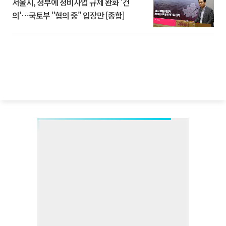
서울시, 정부에 정비사업 규제 완화 '건
의'⋯국토부 "협의 중" 입장만 [종합]