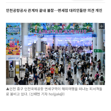
인천공항공사 관계자 끝내 불참⋯면세점 대리인들만 의견 개진
▲인천 중구 인천국제공항 면세구역이 해외여행을 떠나는 피서객들
로 붐비고 있다. (신태현 기자 holjjak@)