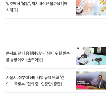
입추매직 '불발', 처서매직은 올까요? [해
시태그]
콘서트 갈 때 응원봉만?⋯'최애' 위한 필수
품 등장이오! [솔드아웃]
서울시, 정부에 정비사업 규제 완화 '건
의'⋯국토부 "협의 중" 입장만 [종합]