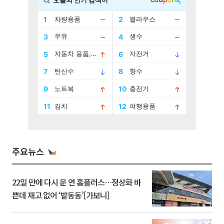
주요뉴스
22일 만에 다시 문 연 홈플러스…정상화 바
쁜데 재고 없어 ‘발동동’[가보니]