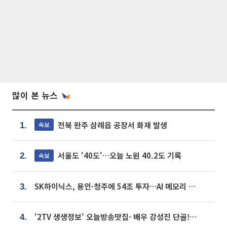
많이 본 뉴스
전북 완주 삼례읍 공장서 화재 발생
속보
1.
서울도 '40도'…오늘 노원 40.2도 기록
속보
2.
SK하이닉스, 용인·청주에 54조 투자…AI 메모리 생산기지 키운다
3.
'2TV 생생정보' 오늘방송맛집- 배우 강성진 단골! 쌀국수ㆍ푸팟퐁 커리 맛집 '블○○○'
4.