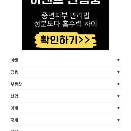
마켓
금융
부동산
산업
경제
국제