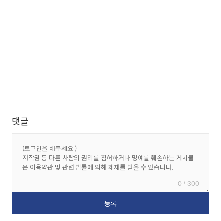
댓글
0 / 300