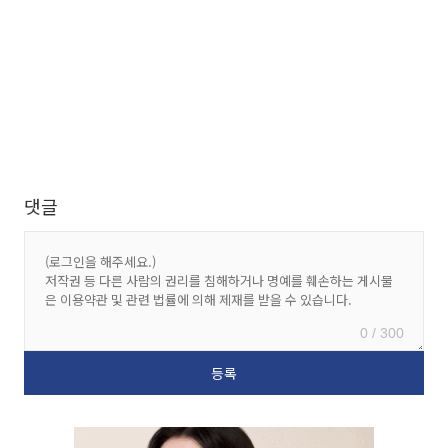
댓글
0 / 300