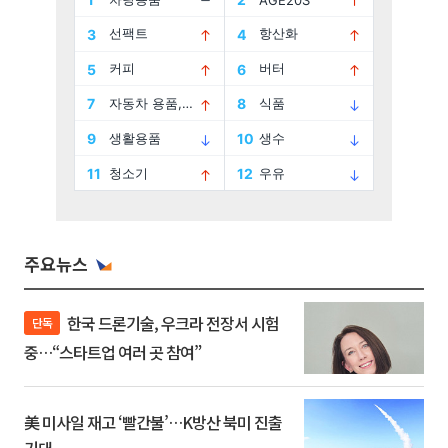
주요뉴스
한국 드론기술, 우크라 전장서 시험
단독
중…“스타트업 여러 곳 참여”
美 미사일 재고 ‘빨간불’…K방산 북미 진출