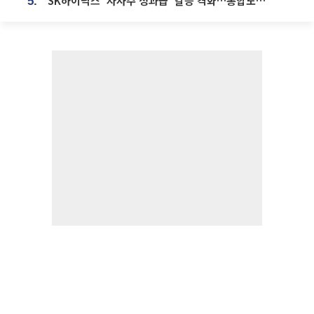
SK하이닉스 ‘자사주 성과급’ 갈등 격화…통합노조 출범 움직임
5.