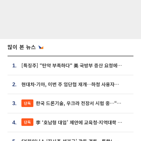
많이 본 뉴스
[특징주] “탄약 부족하다“ 美 국방부 증산 요청에⋯국내 방산주 급등세
1.
현대차·기아, 이번 주 임단협 재개…하청 사용자성 재심도 ‘변수’
2.
한국 드론기술, 우크라 전장서 시험 중…“스타트업 여러 곳 참여”
단독
3.
李 ‘호남형 대입’ 제안에 교육청·지역대학 서·논술형 입시 연계 '착수'
단독
4.