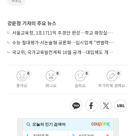
#대입
강문정 기자의 주요 뉴스
서울교육청, 1조1711억 추경안 편성⋯학교 화장실·냉난방 손본다
수능 절대평가·서논술형 공론화⋯입시업계 “변별력·사교육 대책 먼저”
국교위, 국가교육발전계획 10월 공개⋯대입제도 개편 공론화 추진
0
0
0
0
좋아요
화나요
슬퍼요
추가취재 원해요