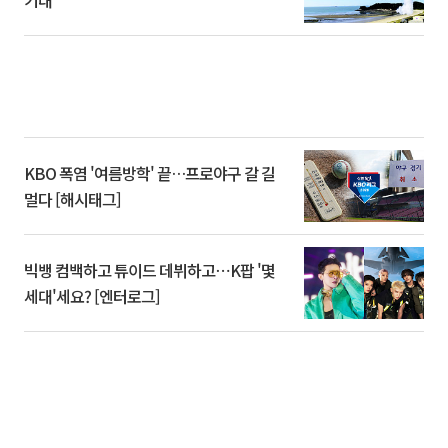
기대
KBO 폭염 '여름방학' 끝…프로야구 갈 길
멀다 [해시태그]
빅뱅 컴백하고 튜이드 데뷔하고⋯K팝 '몇
세대'세요? [엔터로그]