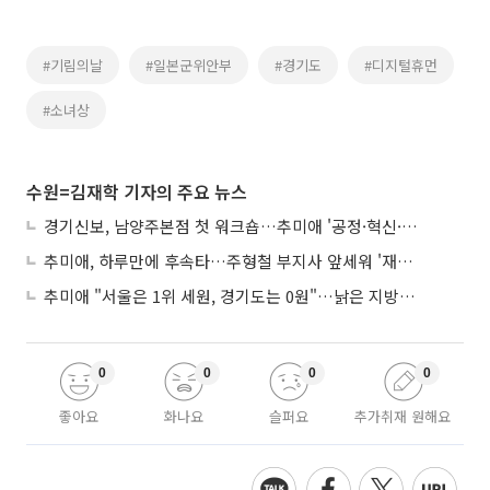
#기림의날
#일본군위안부
#경기도
#디지털휴먼
#소녀상
수원=김재학 기자의 주요 뉴스
경기신보, 남양주본점 첫 워크숍…추미애 '공정·혁신·포용' 전면 반영
추미애, 하루만에 후속타…주형철 부지사 앞세워 '재정TF' 즉시 가동
추미애 "서울은 1위 세원, 경기도는 0원"…낡은 지방세제 정조준
0
0
0
0
좋아요
화나요
슬퍼요
추가취재 원해요