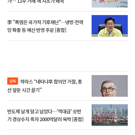
가⋯‘11주 거래’에 시초가 왜곡
李 "폭염은 국가적 기후재난"…냉방·전력
망 확충 등 예산 반영 주문 [종합]
하마스 “네타냐후 합의안 거절, 총
단독
선 앞둔 시간 끌기”
반도체 날개 달고 날았다⋯'역대급' 상반
기 경상수지 흑자 2000억달러 육박 [종합]