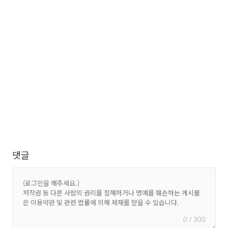
댓글
0 / 300