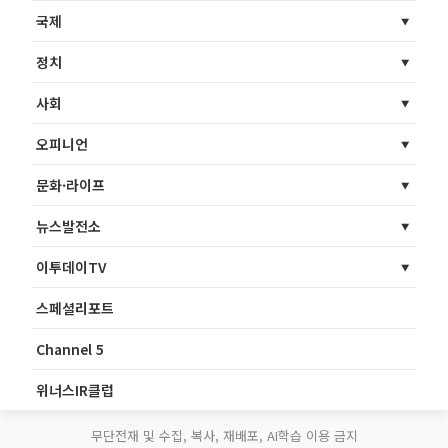
국제
정치
사회
오피니언
문화·라이프
뉴스발전소
이투데이TV
스페셜리포트
Channel 5
위너스IR클럽
무단전재 및 수집, 복사, 재배포, AI학습 이용 금지