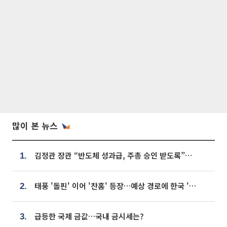
많이 본 뉴스
김정관 장관 “반도체 성과급, 주총 승인 받도록”…상법·자본시장법 개정 시사
1.
태풍 '돌핀' 이어 '찬홈' 등장…예상 경로에 한국 '한숨'
2.
급등한 국제 금값…국내 금시세는?
3.